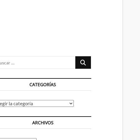
n
ú
Buscar
…
CATEGORÍAS
tegorías
ARCHIVOS