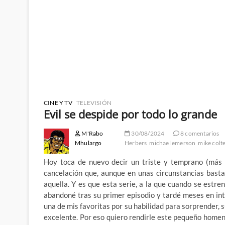
CINE Y TV
TELEVISIÓN
Evil se despide por todo lo grande
M'Rabo
30/08/2024
8 comentarios
Mhulargo
Herbers
michael emerson
mike colt
Hoy toca de nuevo decir un triste y temprano (más 
cancelación que, aunque en unas circunstancias basta
aquella. Y es que esta serie, a la que cuando se estre
abandoné tras su primer episodio y tardé meses en in
una de mis favoritas por su habilidad para sorprender, 
excelente. Por eso quiero rendirle este pequeño homen