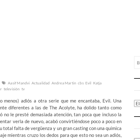
Aasif Mandvi
Actualidad
Andrea Martin
cbs
Evil
Katja
er
televisión
tv
o menos) adiós a otra serie que me encantaba, Evil. Una
Ca
nte diferentes a las de The Acolyte, ha dolido tanto como
nó no le presté demasiada atención, tan poca que incluso la
tentar verla de nuevo, acabó convirtiéndose poco a poco en
su total falta de vergüenza y un gran casting con una química
aje mientras cruzo los dedos para que esto no sea un adiós,