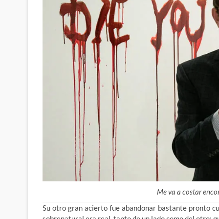
Me va a costar encon
Su otro gran acierto fue abandonar bastante pronto cu
sobrenatural era real, tanto de un lado como del otro; 