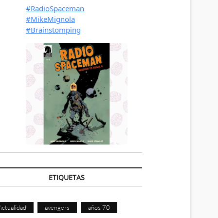
ETIQUETAS
Actualidad
avengers
años 70