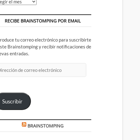
chivos
RECIBE BRAINSTOMPING POR EMAIL
troduce tu correo electrónico para suscribirte
este Brainstomping y recibir notificaciones de
evas entradas.
rección
rreo
ectrónico
Suscribir
BRAINSTOMPING