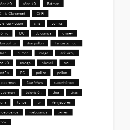
años 80
años 90
Batman
Chris Claremont
Ci-Fi
Ciencia Ficción
cine
comics
cómic
DC
dc comics
disney
don pollito
don pollon
Fantastic Four
flash
humor
image
jack kirby
los 90
manga
Marvel
mcu
netflix
PC
pollito
pollon
spiderman
Star Wars
superhéroes
superman
televisión
thor
tiras
tuna
tunos
tv
Vengadores
videojuegos
webcomics
x-men
xbox