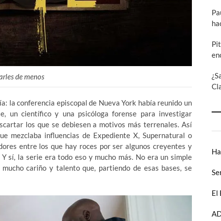
Pa
ha
Pi
en
¿S
arles de menos
Cl
aía: la conferencia episcopal de Nueva York había reunido un
, un científico y una psicóloga forense para investigar
escartar los que se debiesen a motivos más terrenales. Así
ue mezclaba influencias de Expediente X, Supernatural o
adores entre los que hay roces por ser algunos creyentes y
Ha
Y sí, la serie era todo eso y mucho más. No era un simple
n mucho cariño y talento que, partiendo de esas bases, se
Se
El
AD