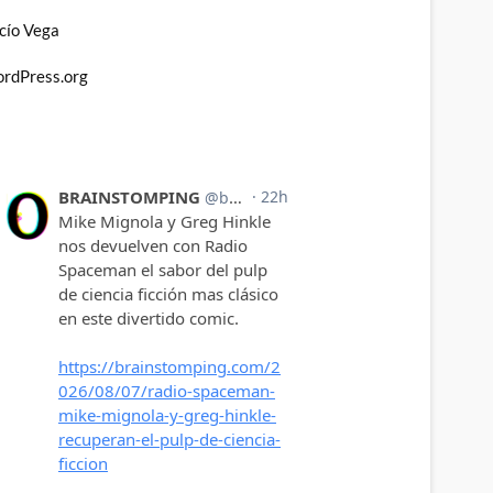
cío Vega
rdPress.org