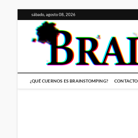
Saltar
sábado, agosto 08, 2026
al
contenido
¿QUÉ CUERNOS ES BRAINSTOMPING?
CONTACTO