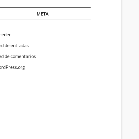
META
ceder
ed de entradas
ed de comentarios
rdPress.org