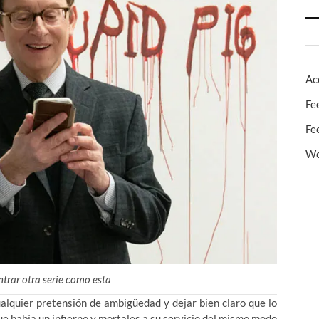
Ac
Fe
Fe
Wo
trar otra serie como esta
alquier pretensión de ambigüedad y dejar bien claro que lo
que había un infierno y mortales a su servicio del mismo modo