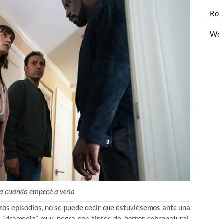
Ro
Wo
a cuando empecé a verla
meros episodios, no se puede decir que estuviésemos ante una
a “dramedia” muy negra con tintes de horror sobrenatural.