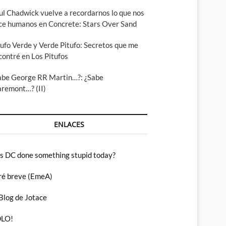
ul Chadwick vuelve a recordarnos lo que nos
ce humanos en Concrete: Stars Over Sand
tufo Verde y Verde Pitufo: Secretos que me
contré en Los Pitufos
abe George RR Martin…?: ¿Sabe
aremont…? (II)
ENLACES
s DC done something stupid today?
ré breve (EmeA)
 Blog de Jotace
LO!