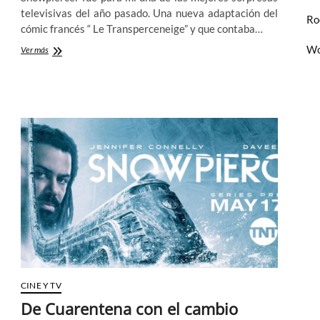
televisivas del año pasado. Una nueva adaptación del
Ro
cómic francés “ Le Transperceneige” y que contaba…
Wo
Segunda
Ver más
temporada
de
Snowpiercer:
El
demonio
llega
al
infierno
helado
CINE Y TV
De Cuarentena con el cambio