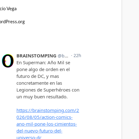
cío Vega
rdPress.org