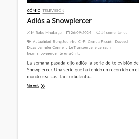
CÓMIC
TELEVISIÓN
Adiós a Snowpiercer
M'Rabo Mhulargo
26/09/2024
14 comentarios
Actualidad
Bong Joon-ho
Ci-Fi
Ciencia Ficción
Daveed
Diggs
Jennifer Connelly
Le Transperceneige
sean
bean
snowpiercer
televisión
tv
La semana pasada dijo adiós la serie de televisión de
Snowpiercer. Una serie que ha tenido un recorrido en el
mundo real casi tan turbulento…
Adiós
Ver más
a
Snowpiercer