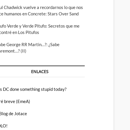
ul Chadwick vuelve a recordarnos lo que nos
ce humanos en Concrete: Stars Over Sand
tufo Verde y Verde Pitufo: Secretos que me
contré en Los Pitufos
abe George RR Martin…?: ¿Sabe
aremont…? (II)
ENLACES
s DC done something stupid today?
ré breve (EmeA)
 Blog de Jotace
LO!