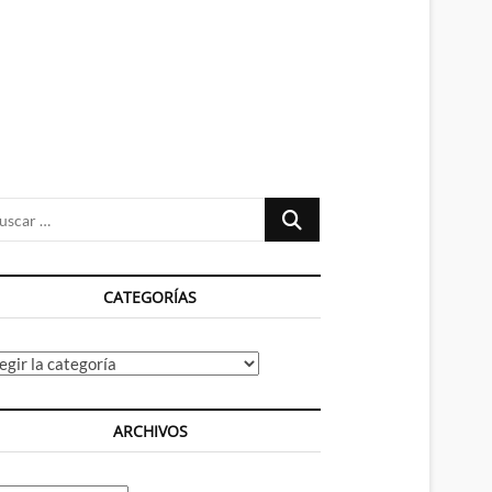
n
ú
Buscar
…
CATEGORÍAS
tegorías
ARCHIVOS