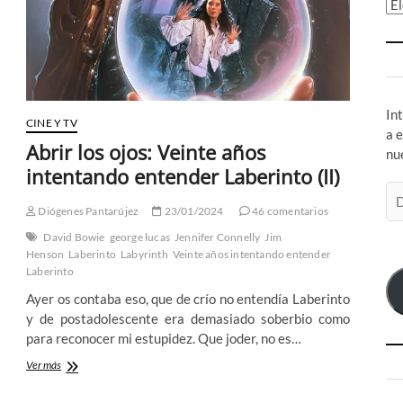
Ar
In
CINE Y TV
a 
Abrir los ojos: Veinte años
nu
intentando entender Laberinto (II)
Di
de
Diógenes Pantarújez
23/01/2024
46 comentarios
co
David Bowie
george lucas
Jennifer Connelly
Jim
el
Henson
Laberinto
Labyrinth
Veinte años intentando entender
Laberinto
Ayer os contaba eso, que de crío no entendía Laberinto
y de postadolescente era demasiado soberbio como
para reconocer mi estupidez. Que joder, no es…
Abrir
Ver más
los
ojos: