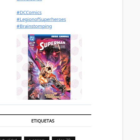
ETIQUETAS
Actualidad
avengers
años 70