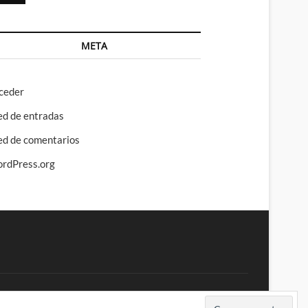
META
ceder
ed de entradas
ed de comentarios
rdPress.org