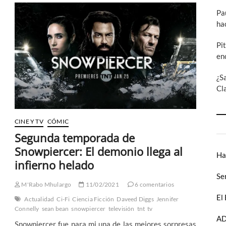
Veinte
Pa
años
ha
intentando
entender
Laberinto
Pi
(II)
en
¿S
Cl
CINE Y TV
CÓMIC
Segunda temporada de
Snowpiercer: El demonio llega al
Ha
infierno helado
Se
M'Rabo Mhulargo
11/02/2021
6 comentarios
El
Actualidad
Ci-Fi
Ciencia Ficción
Daveed Diggs
Jennifer
Connelly
sean bean
snowpiercer
televisión
tnt
tv
AD
Snowpiercer fue para mi una de las mejores sorpresas