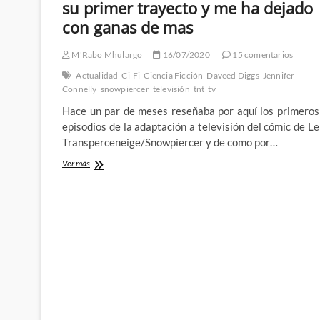
su primer trayecto y me ha dejado
con ganas de mas
M'Rabo Mhulargo
16/07/2020
15 comentarios
Actualidad
Ci-Fi
Ciencia Ficción
Daveed Diggs
Jennifer
Connelly
snowpiercer
televisión
tnt
tv
Hace un par de meses reseñaba por aquí los primeros
episodios de la adaptación a televisión del cómic de Le
Transperceneige/Snowpiercer y de como por…
Snowpiercer
Ver más
ha
llegado
al
final
de
su
primer
trayecto
y
me
ha
dejado