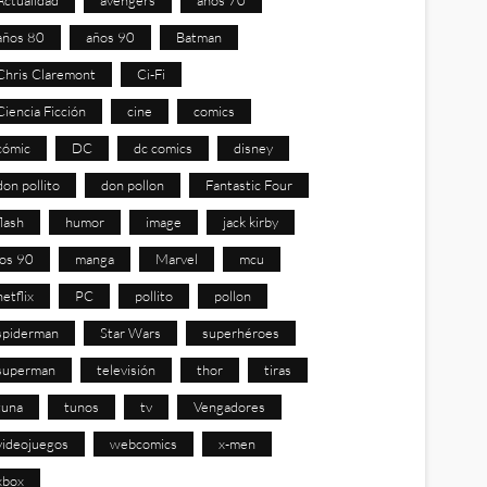
años 80
años 90
Batman
Chris Claremont
Ci-Fi
Ciencia Ficción
cine
comics
cómic
DC
dc comics
disney
don pollito
don pollon
Fantastic Four
flash
humor
image
jack kirby
los 90
manga
Marvel
mcu
netflix
PC
pollito
pollon
spiderman
Star Wars
superhéroes
superman
televisión
thor
tiras
tuna
tunos
tv
Vengadores
videojuegos
webcomics
x-men
xbox