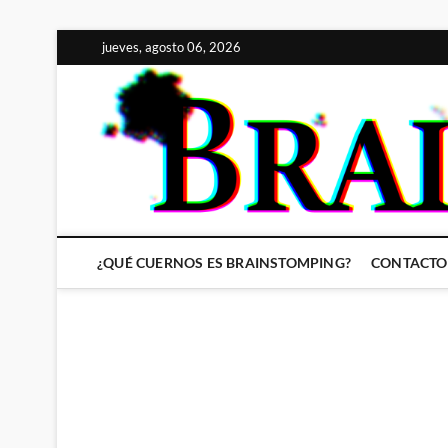
Saltar
jueves, agosto 06, 2026
al
contenido
¿QUÉ CUERNOS ES BRAINSTOMPING?
CONTACTO