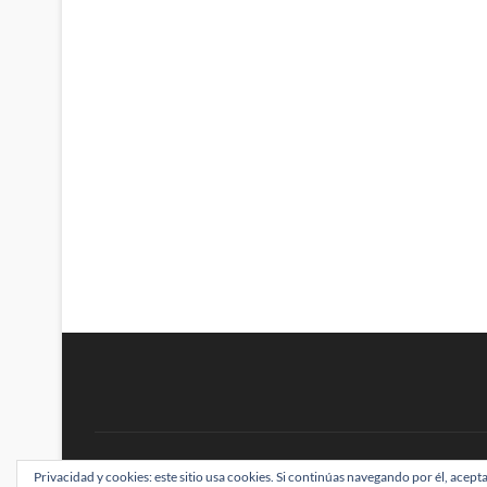
BRAINSTOMPING
Privacidad y cookies: este sitio usa cookies. Si continúas navegando por él, acepta
| Diseñado por:
Theme Freesia
|
WordPress
| ©