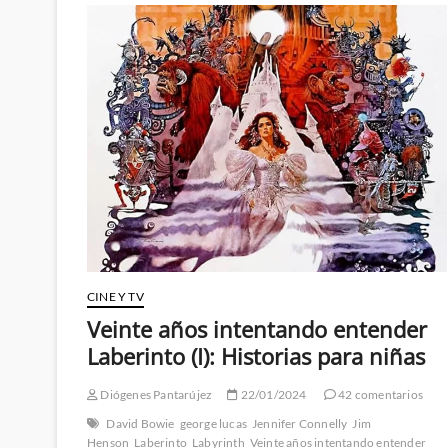
CINE Y TV
Veinte años intentando entender
Laberinto (I): Historias para niñas
Diógenes Pantarújez
22/01/2024
42 comentarios
David Bowie
george lucas
Jennifer Connelly
Jim
Henson
Laberinto
Labyrinth
Veinte años intentando entender