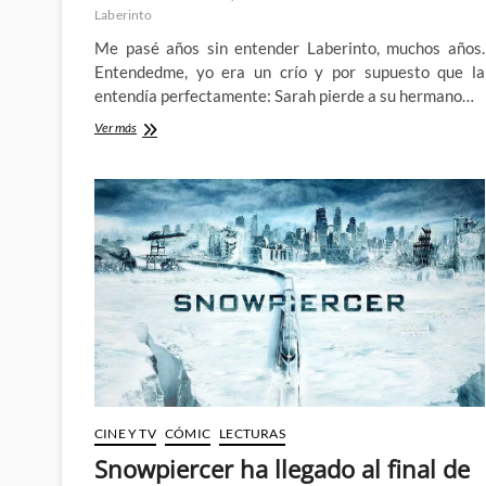
Laberinto
Me pasé años sin entender Laberinto, muchos años.
Entendedme, yo era un crío y por supuesto que la
entendía perfectamente: Sarah pierde a su hermano…
Veinte
Ver más
años
intentando
entender
Laberinto
(I):
Historias
para
niñas
CINE Y TV
CÓMIC
LECTURAS
Snowpiercer ha llegado al final de