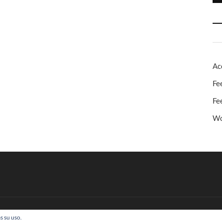
Ac
Fe
Fe
Wo
s su uso.
 Todos los derechos reservados