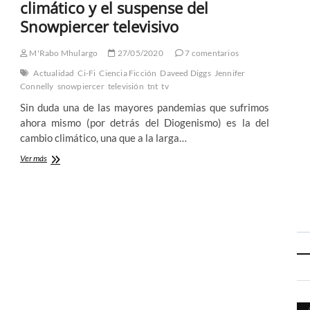
climático y el suspense del
Snowpiercer televisivo
M'Rabo Mhulargo
27/05/2020
7 comentarios
Actualidad
Ci-Fi
Ciencia Ficción
Daveed Diggs
Jennifer
Connelly
snowpiercer
televisión
tnt
tv
Sin duda una de las mayores pandemias que sufrimos
ahora mismo (por detrás del Diogenismo) es la del
cambio climático, una que a la larga…
De
Ver más
Cuarentena
con
el
cambio
climático
y
el
suspense
del
Snowpiercer
televisivo