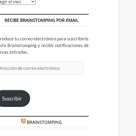
chivos
RECIBE BRAINSTOMPING POR EMAIL
troduce tu correo electrónico para suscribirte
este Brainstomping y recibir notificaciones de
evas entradas.
rección
rreo
ectrónico
Suscribir
BRAINSTOMPING