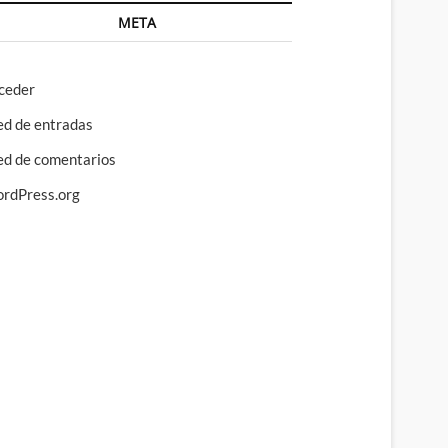
META
ceder
ed de entradas
ed de comentarios
rdPress.org