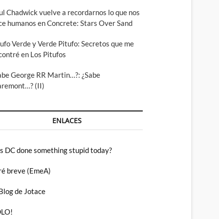
ul Chadwick vuelve a recordarnos lo que nos
ce humanos en Concrete: Stars Over Sand
tufo Verde y Verde Pitufo: Secretos que me
contré en Los Pitufos
abe George RR Martin…?: ¿Sabe
aremont…? (II)
ENLACES
s DC done something stupid today?
ré breve (EmeA)
 Blog de Jotace
LO!