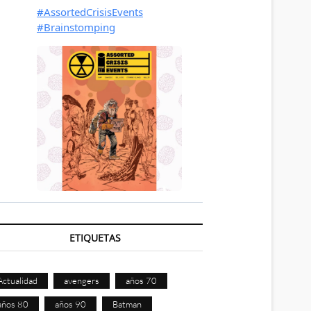
ETIQUETAS
Actualidad
avengers
años 70
años 80
años 90
Batman