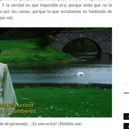
… Y la verdad es que imposible era, porque anda que no le
ndo por las ramas, porque lo que estábamos es hablando de
por mí).
da de personaje… ¡Es una actriz! ¡Maldita sea!