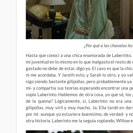
¿Por qué a las chavalas les
Hasta que conocí a una chica enamorada de Laberinto. 
mi juventud en lo mismo en lo que malgasto el resto de 
gastado no debe de estar, digo yo. El caso es que la ch
ni me acordaba. Y Jareth esto, y Sarah lo otro, y yo val
sigo siendo bastante gilipollas, pero probablemente ya 
mi- y compartía sus teorías esperando encontrar una pep
sopla Laberinto. Hablemos de otra cosa, yo que sé, los 
de la quema? Lógicamente, sí, Laberinto no era una 
gilipollas, muy viril y muy macho. Ja. Ella tardó en d
por mi -aunque yo estuviera buenísimo, de verdad- y no
otra historia. Laberinto me la seguía soplando, Willow 