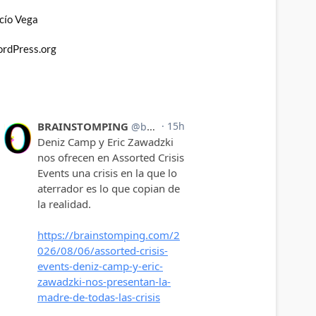
cío Vega
rdPress.org