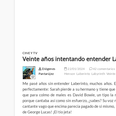
CINE Y TV
Veinte años intentando entender Lab
Diógenes
22/01/2024
42 comentarios
Pantarújez
Henson
Laberinto
Labyrinth
Veinte
Me pasé años sin entender Laberinto, muchos años. E
perfectamente: Sarah pierde a su hermano y tiene que 
que para colmo de males es David Bowie, un tipo la
porque cantaba así como sin esfuerzo, ¿sabes? Su voz 
cantante vago que encima parecía pagado de si mismo, ¡
de George Lucas! ¡El tío jeta!