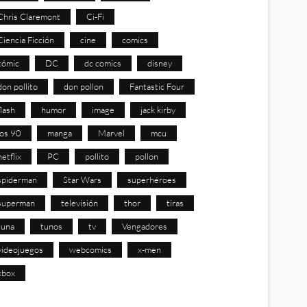
Chris Claremont
Ci-Fi
Ciencia Ficción
cine
comics
cómic
DC
dc comics
disney
don pollito
don pollon
Fantastic Four
flash
humor
image
jack kirby
los 90
manga
Marvel
mcu
netflix
PC
pollito
pollon
spiderman
Star Wars
superhéroes
superman
televisión
thor
tiras
tuna
tunos
tv
Vengadores
videojuegos
webcomics
x-men
xbox