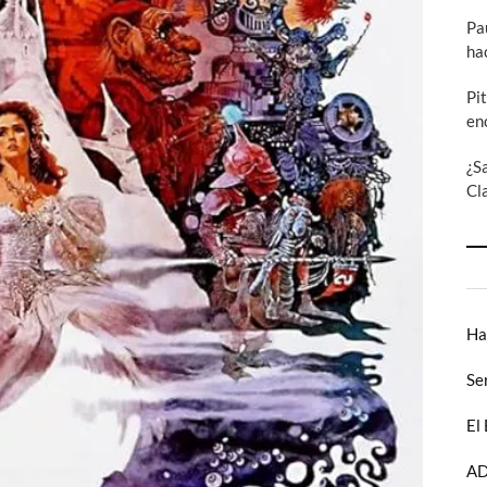
Pa
ha
Pi
en
¿S
Cl
Ha
Se
El
AD