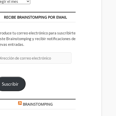
chivos
RECIBE BRAINSTOMPING POR EMAIL
troduce tu correo electrónico para suscribirte
este Brainstomping y recibir notificaciones de
evas entradas.
rección
rreo
ectrónico
Suscribir
BRAINSTOMPING