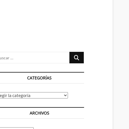
n
ú
Buscar
…
CATEGORÍAS
tegorías
ARCHIVOS