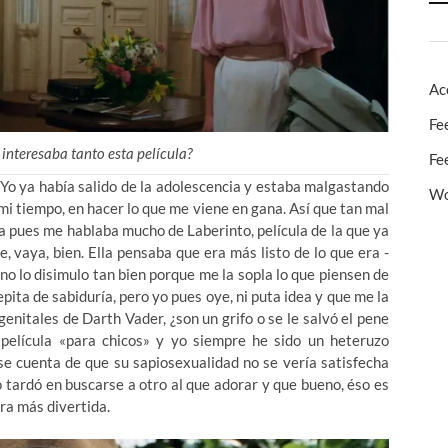
Ac
Fe
 interesaba tanto esta película?
Fe
Yo ya había salido de la adolescencia y estaba malgastando
Wo
mi tiempo, en hacer lo que me viene en gana. Así que tan mal
ica pues me hablaba mucho de Laberinto, película de la que ya
e, vaya, bien. Ella pensaba que era más listo de lo que era -
no lo disimulo tan bien porque me la sopla lo que piensen de
ita de sabiduría, pero yo pues oye, ni puta idea y que me la
genitales de Darth Vader, ¿son un grifo o se le salvó el pene
película «para chicos» y yo siempre he sido un heteruzo
arse cuenta de que su sapiosexualidad no se vería satisfecha
 tardó en buscarse a otro al que adorar y que bueno, éso es
era más divertida.