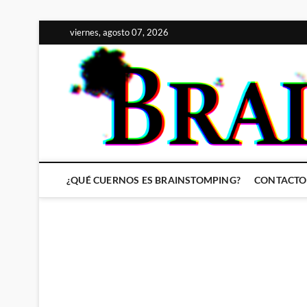
Saltar
viernes, agosto 07, 2026
al
contenido
¿QUÉ CUERNOS ES BRAINSTOMPING?
CONTACTO