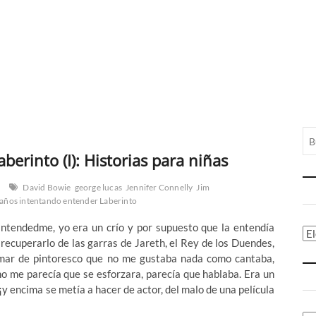
erinto (I): Historias para niñas
David Bowie
george lucas
Jennifer Connelly
Jim
 años intentando entender Laberinto
ntendedme, yo era un crío y por supuesto que la entendía
Ca
recuperarlo de las garras de Jareth, el Rey de los Duendes,
 mar de pintoresco que no me gustaba nada como cantaba,
no me parecía que se esforzara, parecía que hablaba. Era un
y encima se metía a hacer de actor, del malo de una película