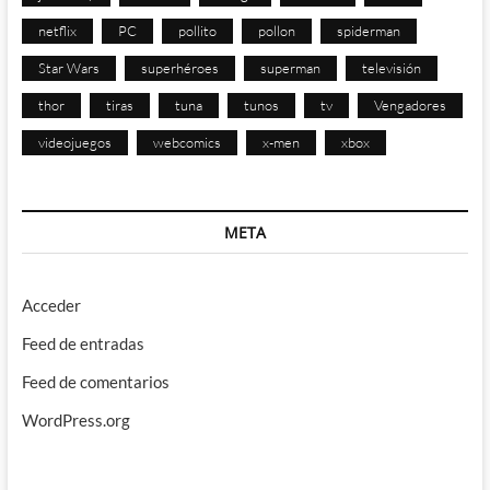
netflix
PC
pollito
pollon
spiderman
Star Wars
superhéroes
superman
televisión
thor
tiras
tuna
tunos
tv
Vengadores
videojuegos
webcomics
x-men
xbox
META
Acceder
Feed de entradas
Feed de comentarios
WordPress.org