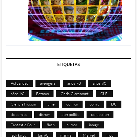
ETIQUETAS
Actualidad
avengers
años 70
años 80
años 90
Batman
Chris Claremont
Ci-Fi
Ciencia Ficción
cine
comics
cómic
DC
dc comics
disney
don pollito
don pollon
Fantastic Four
flash
humor
image
jack kirby
los 90
manga
Marvel
mcu