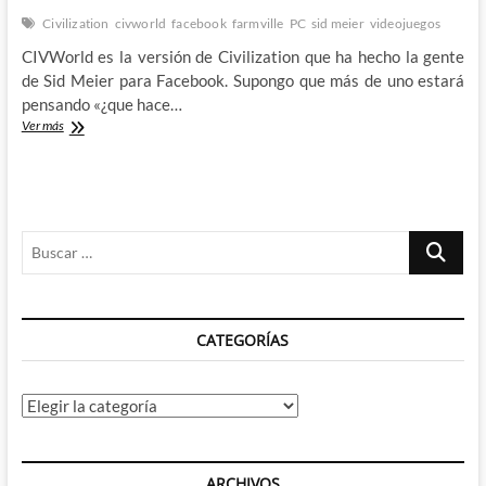
Civilization
civworld
facebook
farmville
PC
sid meier
videojuegos
CIVWorld es la versión de Civilization que ha hecho la gente
de Sid Meier para Facebook. Supongo que más de uno estará
pensando «¿que hace…
CIVWorld:
Ver más
Civilization
VS
Farmville
Buscar
…
CATEGORÍAS
Categorías
ARCHIVOS