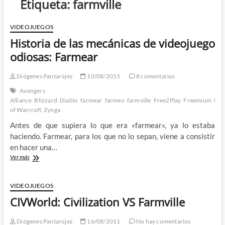
Etiqueta:
farmville
VIDEOJUEGOS
Historia de las mecánicas de videojuego
odiosas: Farmear
Diógenes Pantarújez
10/08/2015
8 comentarios
Avengers
Alliance
Blizzard
Diablo
farmear
farmeo
farmville
Free2Play
Freemium
Pay
of Warcraft
Zynga
Antes de que supiera lo que era «farmear», ya lo estaba
haciendo. Farmear, para los que no lo sepan, viene a consistir
en hacer una…
Historia
Ver más
de
las
mecánicas
VIDEOJUEGOS
de
CIVWorld: Civilization VS Farmville
videojuego
odiosas:
Farmear
Diógenes Pantarújez
16/08/2011
No hay comentarios