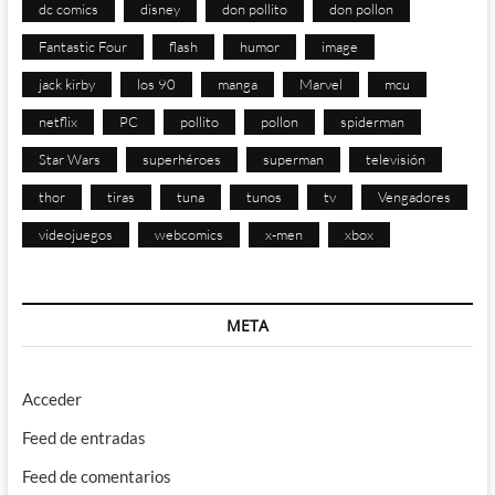
dc comics
disney
don pollito
don pollon
Fantastic Four
flash
humor
image
jack kirby
los 90
manga
Marvel
mcu
netflix
PC
pollito
pollon
spiderman
Star Wars
superhéroes
superman
televisión
thor
tiras
tuna
tunos
tv
Vengadores
videojuegos
webcomics
x-men
xbox
META
Acceder
Feed de entradas
Feed de comentarios