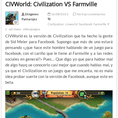
CIVWorld: Civilization VS Farmville
Diógenes
16/08/2011
No hay comentarios
Pantarújez
Civilization
civworld
facebook
farmville
P
C
sid meier
videojuegos
CIVWorld es la versión de Civilization que ha hecho la gente
de Sid Meier para Facebook. Supongo que más de uno estará
pensando «¿que hace este hombre hablando de un juego para
facebook, con el cariño que le tiene al Farmville y a las redes
sociales en general?» Pues… Que digo yo que para hablar mal
de algo hayq ue conocerlo casi mejor que cuando hablas mal, y
ya que el Civilization es un juego que me encanta, no es mala
idea probar suerte con la versión de Facebook, aunque este en
beta.