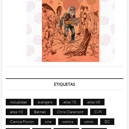
ETIQUETAS
Actualidad
avengers
años 70
años 80
años 90
Batman
Chris Claremont
Ci-Fi
Ciencia Ficción
cine
comics
cómic
DC