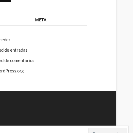
META
ceder
ed de entradas
ed de comentarios
rdPress.org