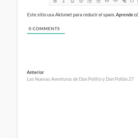
{}
Este sitio usa Akismet para reducir el spam.
Aprende có
0
COMMENTS
Navegación
Entrada
Anterior
anterior:
Las Nuevas Aventuras de Don Pollito y Don Pollón 27
de
entradas