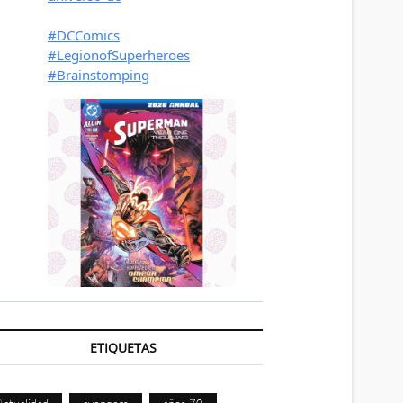
ETIQUETAS
Actualidad
avengers
años 70