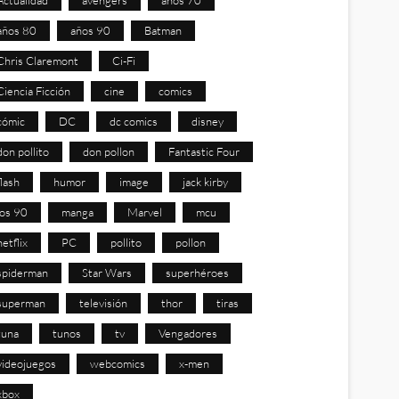
años 80
años 90
Batman
Chris Claremont
Ci-Fi
Ciencia Ficción
cine
comics
cómic
DC
dc comics
disney
don pollito
don pollon
Fantastic Four
flash
humor
image
jack kirby
los 90
manga
Marvel
mcu
netflix
PC
pollito
pollon
spiderman
Star Wars
superhéroes
superman
televisión
thor
tiras
tuna
tunos
tv
Vengadores
videojuegos
webcomics
x-men
xbox