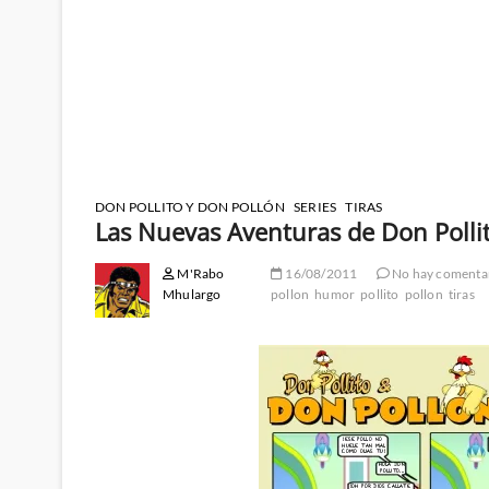
DON POLLITO Y DON POLLÓN
SERIES
TIRAS
Las Nuevas Aventuras de Don Polli
M'Rabo
16/08/2011
No hay comenta
Mhulargo
pollon
humor
pollito
pollon
tiras