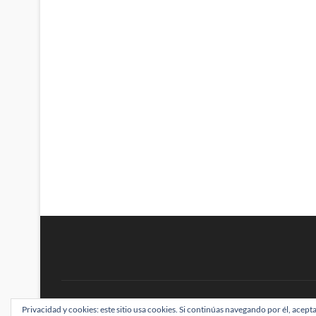
BRAINSTOMPING
Privacidad y cookies: este sitio usa cookies. Si continúas navegando por él, acepta
| Diseñado por:
Theme Freesia
|
WordPress
| ©