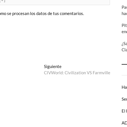
[+]
Pa
ha
mo se procesan los datos de tus comentarios.
Pi
en
¿S
Cl
Entrada
Siguiente
siguiente:
CIVWorld: Civilization VS Farmville
Ha
Se
El
AD