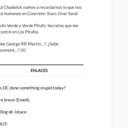
ul Chadwick vuelve a recordarnos lo que nos
ce humanos en Concrete: Stars Over Sand
tufo Verde y Verde Pitufo: Secretos que me
contré en Los Pitufos
abe George RR Martin…?: ¿Sabe
aremont…? (II)
ENLACES
s DC done something stupid today?
ré breve (EmeA)
 Blog de Jotace
LO!