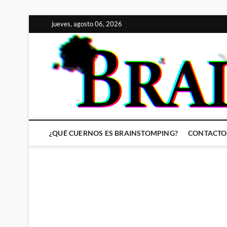
Saltar
jueves, agosto 06, 2026
al
contenido
¿QUÉ CUERNOS ES BRAINSTOMPING?
CONTACTO