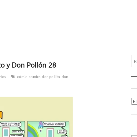
to y Don Pollón 28
rios
cómic
comics
don pollito
don
Ca