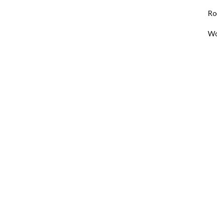
Ro
Wo