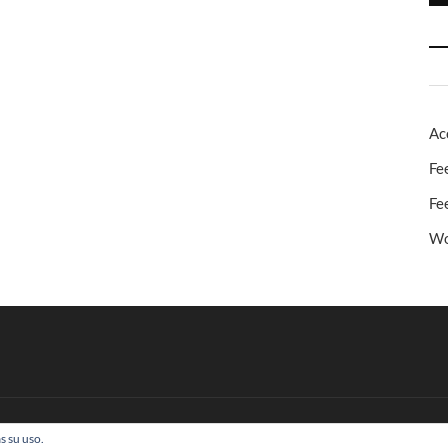
Ac
Fe
Fe
Wo
s su uso.
 Todos los derechos reservados