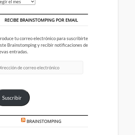
chivos
RECIBE BRAINSTOMPING POR EMAIL
troduce tu correo electrónico para suscribirte
este Brainstomping y recibir notificaciones de
evas entradas.
rección
rreo
ectrónico
Suscribir
BRAINSTOMPING