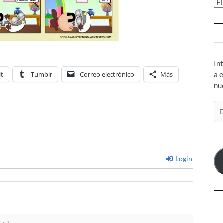
Ar
In
it
Tumblr
Correo electrónico
Más
a 
nu
Di
de
co
el
Login