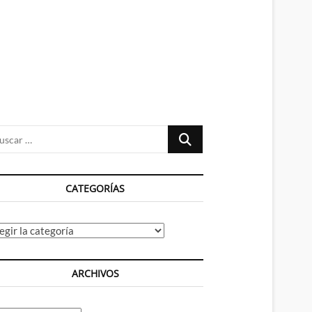
n
ú
Buscar
…
CATEGORÍAS
tegorías
ARCHIVOS