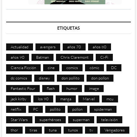
ETIQUETAS
Actualidad
avengers
años 70
años 80
años 90
Batman
Chris Claremont
Ci-Fi
Ciencia Ficción
cine
comics
cómic
DC
dc comics
disney
don pollito
don pollon
Fantastic Four
flash
humor
image
jack kirby
los 90
manga
Marvel
mcu
netflix
PC
pollito
pollon
spiderman
Star Wars
superhéroes
superman
televisión
thor
tiras
tuna
tunos
tv
Vengadores