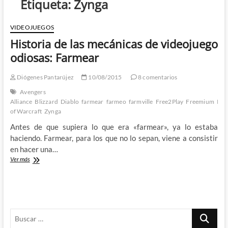
Etiqueta:
Zynga
VIDEOJUEGOS
Historia de las mecánicas de videojuego
odiosas: Farmear
Diógenes Pantarújez
10/08/2015
8 comentarios
Avengers
Alliance
Blizzard
Diablo
farmear
farmeo
farmville
Free2Play
Freemium
Pay
of Warcraft
Zynga
Antes de que supiera lo que era «farmear», ya lo estaba
haciendo. Farmear, para los que no lo sepan, viene a consistir
en hacer una…
Historia
Ver más
de
las
mecánicas
de
videojuego
Buscar
odiosas:
Farmear
…