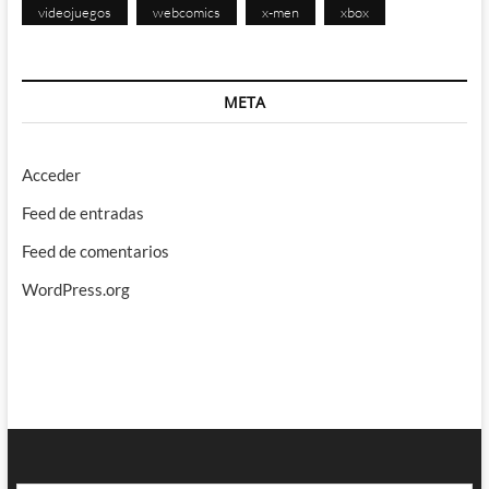
videojuegos
webcomics
x-men
xbox
META
Acceder
Feed de entradas
Feed de comentarios
WordPress.org