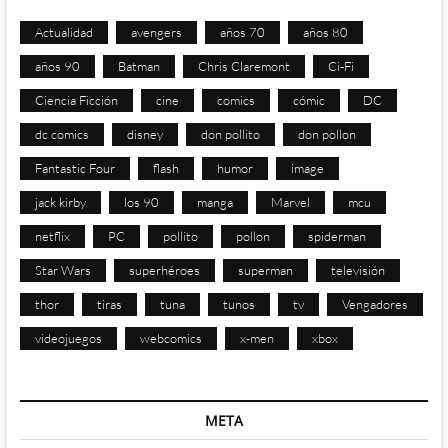
Actualidad
avengers
años 70
años 80
años 90
Batman
Chris Claremont
Ci-Fi
Ciencia Ficción
cine
comics
cómic
DC
dc comics
disney
don pollito
don pollon
Fantastic Four
flash
humor
image
jack kirby
los 90
manga
Marvel
mcu
netflix
PC
pollito
pollon
spiderman
Star Wars
superhéroes
superman
televisión
thor
tiras
tuna
tunos
tv
Vengadores
videojuegos
webcomics
x-men
xbox
META