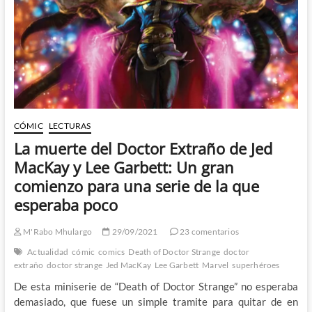
amado
CÓMIC
LECTURAS
La muerte del Doctor Extraño de Jed
MacKay y Lee Garbett: Un gran
comienzo para una serie de la que
esperaba poco
M'Rabo Mhulargo
29/09/2021
23 comentarios
Actualidad
cómic
comics
Death of Doctor Strange
doctor
extraño
doctor strange
Jed MacKay
Lee Garbett
Marvel
superhéroes
De esta miniserie de “Death of Doctor Strange” no esperaba
demasiado, que fuese un simple tramite para quitar de en