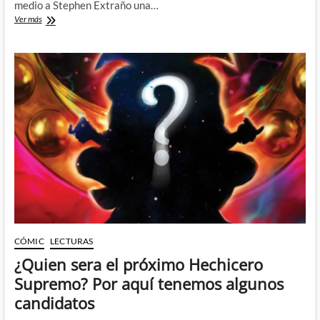
medio a Stephen Extraño una…
La
Ver más
muerte
del
Doctor
Extraño
de
Jed
MacKay
y
Lee
Garbett:
Un
gran
comienzo
para
una
serie
de
CÓMIC
LECTURAS
la
¿Quien sera el próximo Hechicero
que
esperaba
Supremo? Por aquí tenemos algunos
poco
candidatos