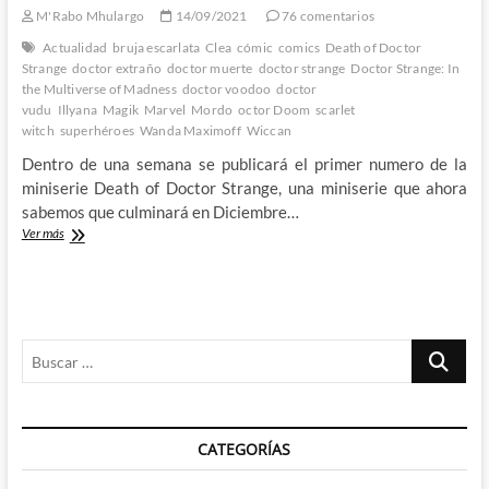
M'Rabo Mhulargo
14/09/2021
76 comentarios
Actualidad
bruja escarlata
Clea
cómic
comics
Death of Doctor
Strange
doctor extraño
doctor muerte
doctor strange
Doctor Strange: In
the Multiverse of Madness
doctor voodoo
doctor
vudu
Illyana
Magik
Marvel
Mordo
octor Doom
scarlet
witch
superhéroes
Wanda Maximoff
Wiccan
Dentro de una semana se publicará el primer numero de la
miniserie Death of Doctor Strange, una miniserie que ahora
sabemos que culminará en Diciembre…
¿Quien
Ver más
sera
el
próximo
Hechicero
Supremo?
Buscar
Por
aquí
…
tenemos
algunos
candidatos
CATEGORÍAS