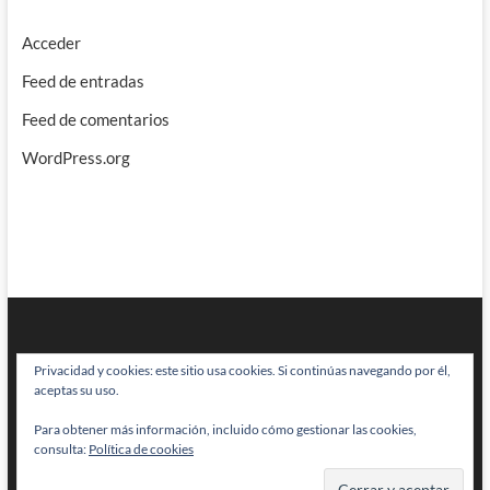
Acceder
Feed de entradas
Feed de comentarios
WordPress.org
Privacidad y cookies: este sitio usa cookies. Si continúas navegando por él,
aceptas su uso.
Para obtener más información, incluido cómo gestionar las cookies,
BRAINSTOMPING
| Diseñado por:
Theme Freesia
|
WordPress
| © Todos
consulta:
Política de cookies
los derechos reservados