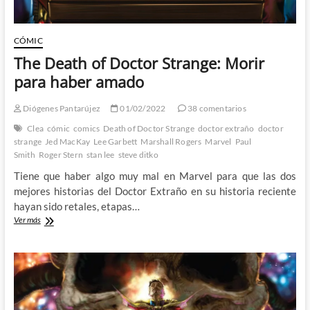
y
Lee
Garbett
CÓMIC
The Death of Doctor Strange: Morir
para haber amado
Diógenes Pantarújez
01/02/2022
38 comentarios
Clea
cómic
comics
Death of Doctor Strange
doctor extraño
doctor
strange
Jed MacKay
Lee Garbett
Marshall Rogers
Marvel
Paul
Smith
Roger Stern
stan lee
steve ditko
Tiene que haber algo muy mal en Marvel para que las dos
mejores historias del Doctor Extraño en su historia reciente
hayan sido retales, etapas…
The
Ver más
Death
of
Doctor
Strange:
Morir
para
haber