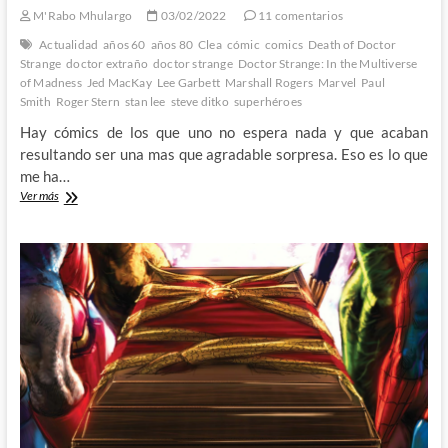
M'Rabo Mhulargo
03/02/2022
11 comentarios
Actualidad
años 60
años 80
Clea
cómic
comics
Death of Doctor
Strange
doctor extraño
doctor strange
Doctor Strange: In the Multiverse
of Madness
Jed MacKay
Lee Garbett
Marshall Rogers
Marvel
Paul
Smith
Roger Stern
stan lee
steve ditko
superhéroes
Hay cómics de los que uno no espera nada y que acaban
resultando ser una mas que agradable sorpresa. Eso es lo que
me ha…
Cuando
Ver más
uno
se
alegra
de
haberse
equivocado
–
Death
of
Doctor
Strange
de
Jed
MacKay