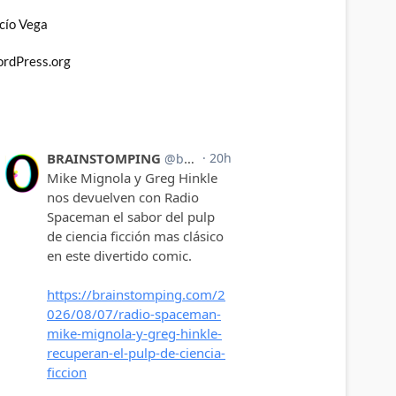
cío Vega
rdPress.org