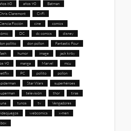
años 80
años 90
Batman
Chris Claremont
Ci-Fi
Ciencia Ficción
cine
comics
cómic
DC
dc comics
disney
don pollito
don pollon
Fantastic Four
flash
humor
image
jack kirby
los 90
manga
Marvel
mcu
netflix
PC
pollito
pollon
spiderman
Star Wars
superhéroes
superman
televisión
thor
tiras
tuna
tunos
tv
Vengadores
videojuegos
webcomics
x-men
xbox