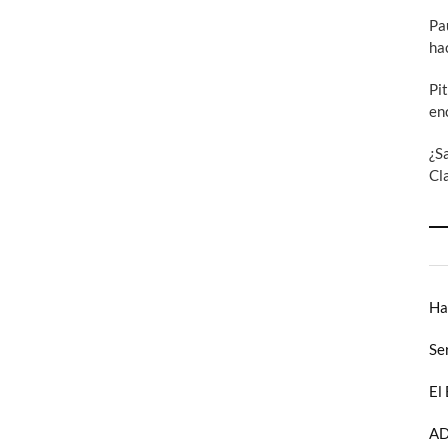
Pa
ha
Pi
en
¿S
Cl
Ha
Se
El
AD