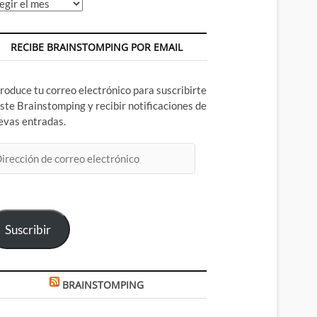
chivos
RECIBE BRAINSTOMPING POR EMAIL
troduce tu correo electrónico para suscribirte
este Brainstomping y recibir notificaciones de
evas entradas.
rección
rreo
ectrónico
Suscribir
BRAINSTOMPING