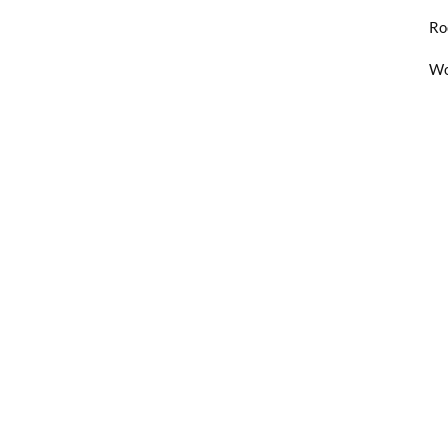
Ro
Wo