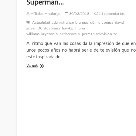
Superman…
M'Rabo Mhulargo
30/03/2018
11 comentarios
Actualidad
adam strange
brainiac
cómic
comics
david
goyer
DC
dc comics
hawkgirl
john
williams
krypton
superhéroes
superman
televisión
tv
Al ritmo que van las cosas da la impresión de que en
unos pocos años no habrá serie de televisión que no
este inspirada de…
Krypton
Ver más
de
SyFy
–
Pues
igual
no
era
tan
mala
idea
lo
de