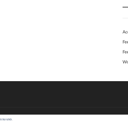
Ac
Fe
Fe
Wo
s su uso.
 Todos los derechos reservados