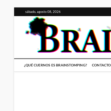
Saltar
sábado, agosto 08, 2026
al
contenido
¿QUÉ CUERNOS ES BRAINSTOMPING?
CONTACTO