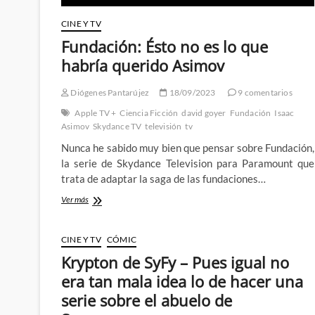
CINE Y TV
Fundación: Ésto no es lo que
habría querido Asimov
Diógenes Pantarújez
18/09/2023
9 comentarios
Apple TV +
Ciencia Ficción
david goyer
Fundación
Isaac
Asimov
Skydance TV
televisión
tv
Nunca he sabido muy bien que pensar sobre Fundación,
la serie de Skydance Television para Paramount que
trata de adaptar la saga de las fundaciones…
Fundación:
Ver más
Ésto
no
es
CINE Y TV
CÓMIC
lo
Krypton de SyFy – Pues igual no
que
habría
era tan mala idea lo de hacer una
querido
serie sobre el abuelo de
Asimov