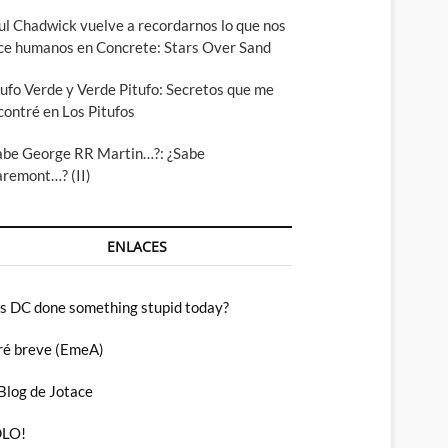
ul Chadwick vuelve a recordarnos lo que nos
ce humanos en Concrete: Stars Over Sand
tufo Verde y Verde Pitufo: Secretos que me
contré en Los Pitufos
abe George RR Martin…?: ¿Sabe
aremont…? (II)
ENLACES
s DC done something stupid today?
ré breve (EmeA)
 Blog de Jotace
LO!