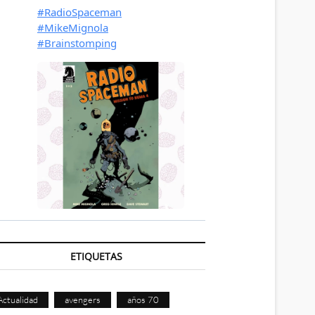
ETIQUETAS
Actualidad
avengers
años 70