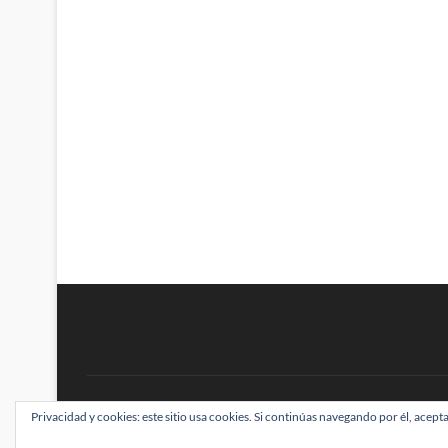
BRAINSTOMPING
Privacidad y cookies: este sitio usa cookies. Si continúas navegando por él, acepta
| Diseñado por:
Theme Freesia
|
WordPress
| ©