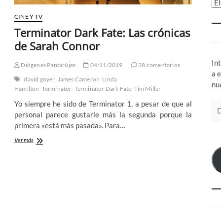
Ar
CINE Y TV
Terminator Dark Fate: Las crónicas
de Sarah Connor
In
Diógenes Pantarújez
04/11/2019
38 comentarios
a 
david goyer
James Cameron
Linda
nu
Hamilton
Terminator
Terminator Dark Fate
Tim Miller
Yo siempre he sido de Terminator 1, a pesar de que al
Di
personal parece gustarle más la segunda porque la
de
primera «está más pasada». Para…
co
el
Terminator
Ver más
Dark
Fate:
Las
crónicas
de
Sarah
Connor