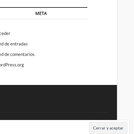
META
ceder
ed de entradas
ed de comentarios
rdPress.org