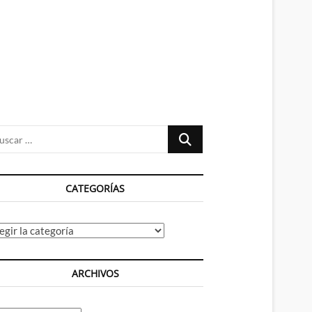
n
ú
Buscar
…
CATEGORÍAS
tegorías
ARCHIVOS