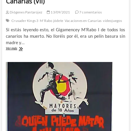
Canarias (VII)
Diógenes Pantarújez
13/09/2021
7 comentarios
Crusader Kings 3
M'Rabo jódete
Vacaciones en Canarias
videojuegos
Si estás leyendo esto, el Gigamencey M’Rabo I de todos los
canarios ha muerto. No lloréis por él, era un pelín basura sin
madre y…
Le
Ver más
Morte
d’M’Rabo:
Vacaciones
en
Canarias
(VII)