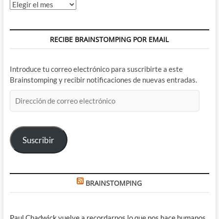
Archivos
RECIBE BRAINSTOMPING POR EMAIL
Introduce tu correo electrónico para suscribirte a este
Brainstomping y recibir notificaciones de nuevas entradas.
Dirección
de
correo
electrónico
Suscribir
BRAINSTOMPING
Paul Chadwick vuelve a recordarnos lo que nos hace humanos