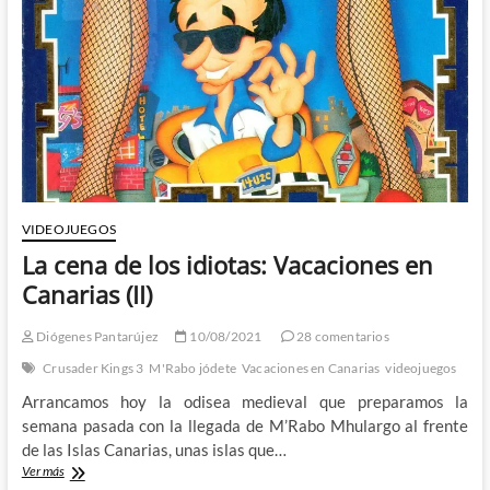
en
Canarias
(III)
VIDEOJUEGOS
La cena de los idiotas: Vacaciones en
Canarias (II)
Diógenes Pantarújez
10/08/2021
28 comentarios
Crusader Kings 3
M'Rabo jódete
Vacaciones en Canarias
videojuegos
Arrancamos hoy la odisea medieval que preparamos la
semana pasada con la llegada de M’Rabo Mhulargo al frente
de las Islas Canarias, unas islas que…
La
Ver más
cena