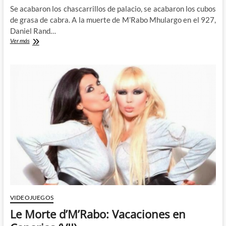
Se acabaron los chascarrillos de palacio, se acabaron los cubos
de grasa de cabra. A la muerte de M’Rabo Mhulargo en el 927,
Daniel Rand…
El
Ver más
Califa
en
lugar
del
Califa:
Vacaciones
en
Canarias
(VIII)
VIDEOJUEGOS
Le Morte d’M’Rabo: Vacaciones en