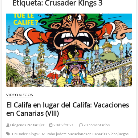
Etiqueta:
Crusader Kings 3
VIDEOJUEGOS
El Califa en lugar del Califa: Vacaciones
en Canarias (VIII)
Diógenes Pantarújez
20/09/2021
20 comentarios
Crusader Kings 3
M'Rabo jódete
Vacaciones en Canarias
videojuegos