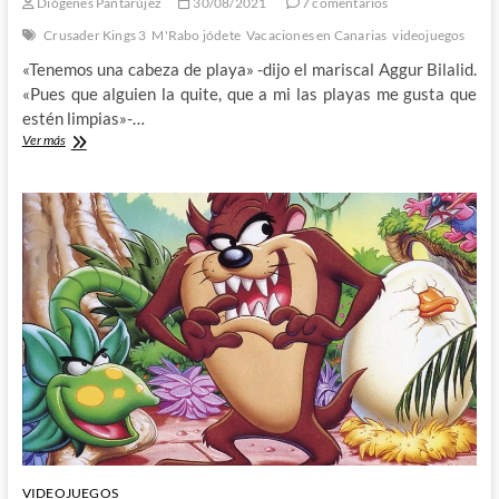
Diógenes Pantarújez
30/08/2021
7 comentarios
Crusader Kings 3
M'Rabo jódete
Vacaciones en Canarias
videojuegos
«Tenemos una cabeza de playa» -dijo el mariscal Aggur Bilalid.
«Pues que alguien la quite, que a mi las playas me gusta que
estén limpias»-…
El
Ver más
castillo
de
Grayskull:
Vacaciones
en
Canarias
(V)
VIDEOJUEGOS