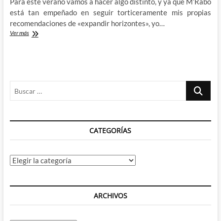
Para este verano vamos a hacer algo distinto, y ya que M’Rabo
está tan empeñado en seguir torticeramente mis propias
recomendaciones de «expandir horizontes», yo…
El
Ver más
nacimiento
de
una
dinastía:
Vacaciones
Buscar
en
Canarias
…
(I)
CATEGORÍAS
Categorías
ARCHIVOS