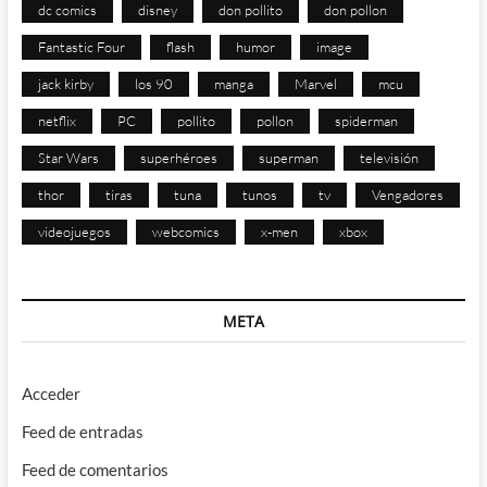
dc comics
disney
don pollito
don pollon
Fantastic Four
flash
humor
image
jack kirby
los 90
manga
Marvel
mcu
netflix
PC
pollito
pollon
spiderman
Star Wars
superhéroes
superman
televisión
thor
tiras
tuna
tunos
tv
Vengadores
videojuegos
webcomics
x-men
xbox
META
Acceder
Feed de entradas
Feed de comentarios