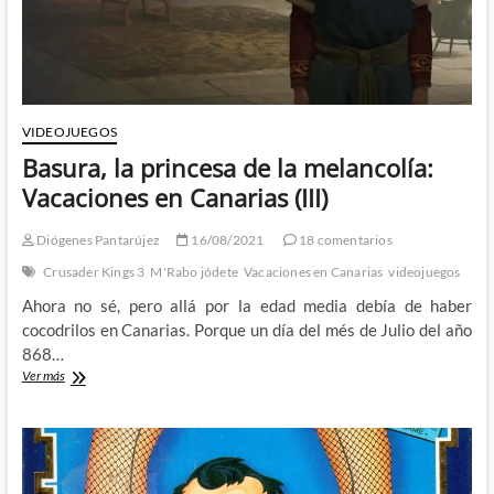
VIDEOJUEGOS
Basura, la princesa de la melancolía:
Vacaciones en Canarias (III)
Diógenes Pantarújez
16/08/2021
18 comentarios
Crusader Kings 3
M'Rabo jódete
Vacaciones en Canarias
videojuegos
Ahora no sé, pero allá por la edad media debía de haber
cocodrilos en Canarias. Porque un día del més de Julio del año
868…
Basura,
Ver más
la
princesa
de
la
melancolía:
Vacaciones