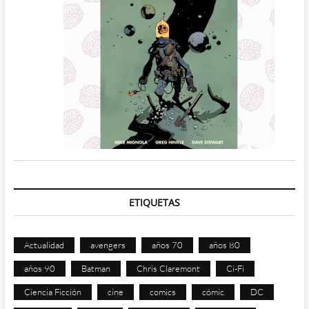
ETIQUETAS
Actualidad
avengers
años 70
años 80
años 90
Batman
Chris Claremont
Ci-Fi
Ciencia Ficción
cine
comics
cómic
DC