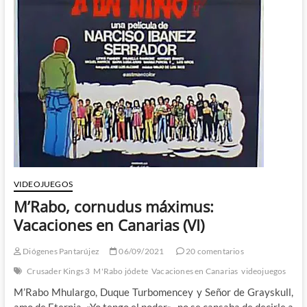
VIDEOJUEGOS
M’Rabo, cornudus máximus:
Vacaciones en Canarias (VI)
Diógenes Pantarújez
06/09/2021
20 comentarios
Crusader Kings 3
M'Rabo jódete
Vacaciones en Canarias
videojuegos
M’Rabo Mhulargo, Duque Turbomencey y Señor de Grayskull,
amo de Eternia. «Yo tengo el poder» -no se cansaba de decirle a