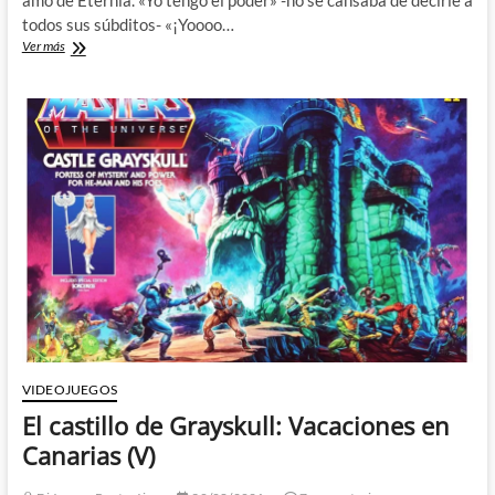
todos sus súbditos- «¡Yoooo…
M’Rabo,
Ver más
cornudus
máximus:
Vacaciones
en
Canarias
(VI)
VIDEOJUEGOS
El castillo de Grayskull: Vacaciones en
Canarias (V)