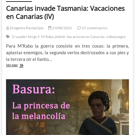
Canarias invade Tasmania: Vacaciones
en Canarias (IV)
Diógenes Pantarújez
23/08/2021
15 comentarios
Crusader Kings 3
M'Rabo jódete
Vacaciones en Canarias
videojuegos
Para M’Rabo la guerra consiste en tres cosas: la primera,
aplastar enemigos, la segunda verlos destrozados a sus pies y
la tercera oir el llanto…
Canarias
Ver más
invade
Tasmania:
Vacaciones
en
Canarias
(IV)