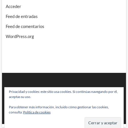
Acceder
Feed de entradas
Feed de comentarios
WordPress.org
Privacidad y cookies: este sitio usa cookies. Si continúas navegando por él,
aceptas su uso.
Para obtener más información, incluido cómo gestionar las cookies,
BRAINSTOMPING
| Diseñado por:
Theme Freesia
|
WordPress
| © Todos
consulta:
Política de cookies
los derechos reservados