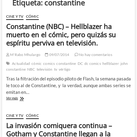
Etiqueta:
constantine
CINE Y TV
CÓMIC
Constantine (NBC) – Hellblazer ha
muerto en el cómic, pero quizás su
espíritu perviva en televisión.
M'Rabo Mhulargo
09/07/2014
No hay comentarios
Actualidad
cómic
comics
constantine
DC
dc comics
hellblazer
john
constantine
NBC
televisión
tv
vértigo
Tras la filtración del episodio piloto de Flash, la semana pasada
le toco al de Constantine, y la verdad, aunque ambas series se
emitan en…
Constantine
Ver más
(NBC)
–
Hellblazer
CINE Y TV
CÓMIC
ha
La invasión comiquera continua –
muerto
en
Gotham y Constantine llegan a la
el