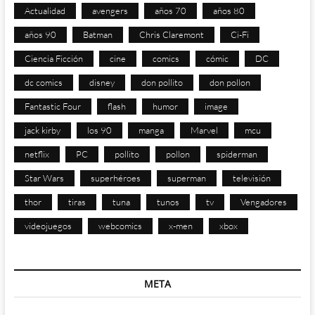
Actualidad
avengers
años 70
años 80
años 90
Batman
Chris Claremont
Ci-Fi
Ciencia Ficción
cine
comics
cómic
DC
dc comics
disney
don pollito
don pollon
Fantastic Four
flash
humor
image
jack kirby
los 90
manga
Marvel
mcu
netflix
PC
pollito
pollon
spiderman
Star Wars
superhéroes
superman
televisión
thor
tiras
tuna
tunos
tv
Vengadores
videojuegos
webcomics
x-men
xbox
META