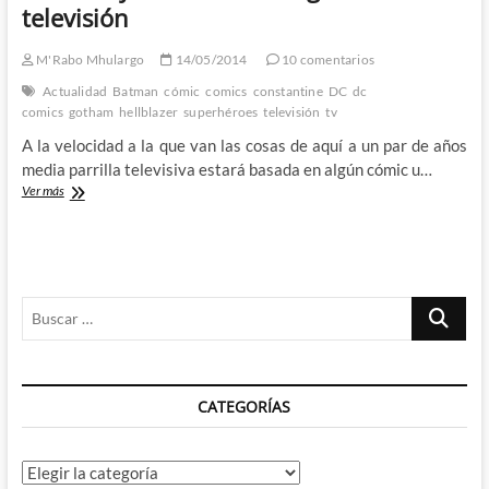
televisión
cómic,
pero
quizás
M'Rabo Mhulargo
14/05/2014
10 comentarios
su
Actualidad
Batman
cómic
comics
constantine
DC
dc
espíritu
comics
gotham
hellblazer
superhéroes
televisión
tv
perviva
en
A la velocidad a la que van las cosas de aquí a un par de años
televisión.
media parrilla televisiva estará basada en algún cómic u…
La
Ver más
invasión
comiquera
continua
–
Gotham
Buscar
y
Constantine
…
llegan
a
la
CATEGORÍAS
televisión
Categorías