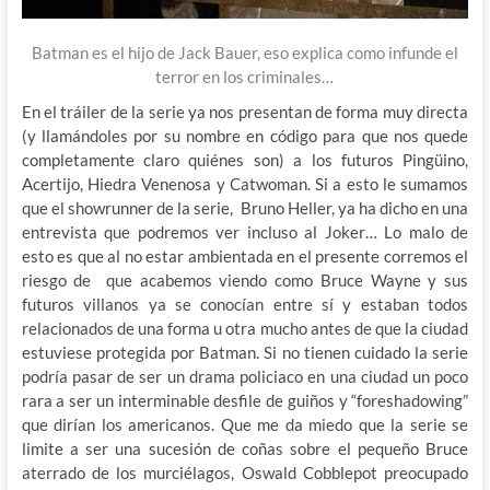
Batman es el hijo de Jack Bauer, eso explica como infunde el
terror en los criminales…
En el tráiler de la serie ya nos presentan de forma muy directa
(y llamándoles por su nombre en código para que nos quede
completamente claro quiénes son) a los futuros Pingüino,
Acertijo, Hiedra Venenosa y Catwoman. Si a esto le sumamos
que el showrunner de la serie, Bruno Heller, ya ha dicho en una
entrevista que podremos ver incluso al Joker… Lo malo de
esto es que al no estar ambientada en el presente corremos el
riesgo de que acabemos viendo como Bruce Wayne y sus
futuros villanos ya se conocían entre sí y estaban todos
relacionados de una forma u otra mucho antes de que la ciudad
estuviese protegida por Batman. Si no tienen cuidado la serie
podría pasar de ser un drama policiaco en una ciudad un poco
rara a ser un interminable desfile de guiños y “foreshadowing”
que dirían los americanos. Que me da miedo que la serie se
limite a ser una sucesión de coñas sobre el pequeño Bruce
aterrado de los murciélagos, Oswald Cobblepot preocupado