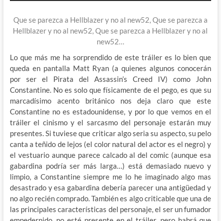
Que se parezca a Hellblazer y no al new52, Que se parezca a
Hellblazer y no al new52, Que se parezca a Hellblazer y no al
new52…
Lo que más me ha sorprendido de este tráiler es lo bien que
queda en pantalla Matt Ryan (a quienes algunos conocerán
por ser el Pirata del Assassin’s Creed IV) como John
Constantine. No es solo que físicamente de el pego, es que su
marcadísimo acento británico nos deja claro que este
Constantine no es estadounidense, y por lo que vemos en el
tráiler el cinismo y el sarcasmo del personaje estarán muy
presentes. Si tuviese que criticar algo seria su aspecto, su pelo
canta a teñido de lejos (el color natural del actor es el negro) y
el vestuario aunque parece calcado al del comic (aunque esa
gabardina podría ser más larga…) está demasiado nuevo y
limpio, a Constantine siempre me lo he imaginado algo mas
desastrado y esa gabardina debería parecer una antigüedad y
no algo recién comprado. También es algo criticable que una de
las principales características del personaje, el ser un fumador
empedernido, no esté presente en el tráiler, pero habrá que