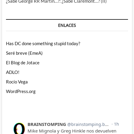
¿Sabe George RR Martin…?: ¿Sabe Claremont…? (II)
ENLACES
Has DC done something stupid today?
Seré breve (EmeA)
El Blog de Jotace
ADLO!
Rocío Vega
WordPress.org