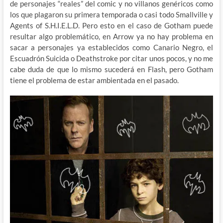
de personajes “reales” del comic y no villanos genéricos como
los que plagaron su primera temporada o casi todo Smallville y
Agents of S.H.I.E.L.D. Pero esto en el caso de Gotham puede
resultar algo problemático, en Arrow ya no hay problema en
sacar a personajes ya establecidos como Canario Negro, el
Escuadrón Suicida o Deathstroke por citar unos pocos, y no me
cabe duda de que lo mismo sucederá en Flash, pero Gotham
tiene el problema de estar ambientada en el pasado.