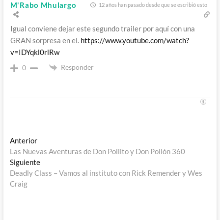
M'Rabo Mhulargo
12 años han pasado desde que se escribió esto
Igual conviene dejar este segundo trailer por aquí con una
GRAN sorpresa en el.
https://www.youtube.com/watch?
v=IDYqkl0rlRw
Responder
0
Navegación
Entrada
Anterior
anterior:
Las Nuevas Aventuras de Don Pollito y Don Pollón 360
de
Entrada
Siguiente
entradas
siguiente:
Deadly Class – Vamos al instituto con Rick Remender y Wes
Craig