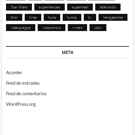
Star Wars
superhéroes
superman
televisión
thor
tiras
tuna
tunos
tv
Vengadores
videojuegos
webcomics
x-men
xbox
META
Acceder
Feed de entradas
Feed de comentarios
WordPress.org