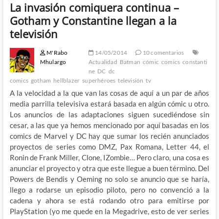
La invasión comiquera continua –
Gotham y Constantine llegan a la
televisión
M'Rabo
14/05/2014
10 comentarios
Mhulargo
Actualidad
Batman
cómic
comics
constanti
ne
DC
dc
comics
gotham
hellblazer
superhéroes
televisión
tv
A la velocidad a la que van las cosas de aquí a un par de años
media parrilla televisiva estará basada en algún cómic u otro.
Los anuncios de las adaptaciones siguen sucediéndose sin
cesar, a las que ya hemos mencionado por aquí basadas en los
comics de Marvel y DC hay que sumar los recién anunciados
proyectos de series como DMZ, Pax Romana, Letter 44, el
Ronin de Frank Miller, Clone, IZombie… Pero claro, una cosa es
anunciar el proyecto y otra que este llegue a buen término. Del
Powers de Bendis y Oeming no solo se anuncio que se haría,
llego a rodarse un episodio piloto, pero no convenció a la
cadena y ahora se está rodando otro para emitirse por
PlayStation (yo me quede en la Megadrive, esto de ver series