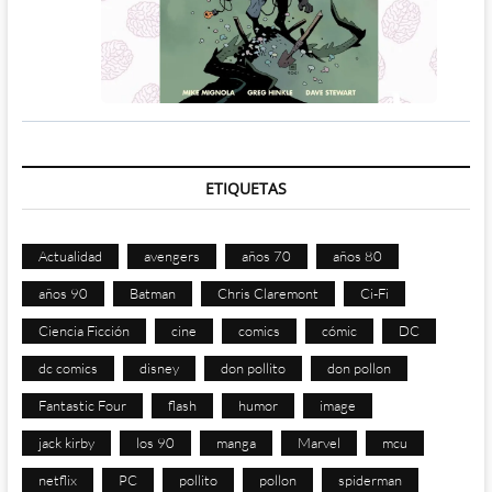
ETIQUETAS
Actualidad
avengers
años 70
años 80
años 90
Batman
Chris Claremont
Ci-Fi
Ciencia Ficción
cine
comics
cómic
DC
dc comics
disney
don pollito
don pollon
Fantastic Four
flash
humor
image
jack kirby
los 90
manga
Marvel
mcu
netflix
PC
pollito
pollon
spiderman