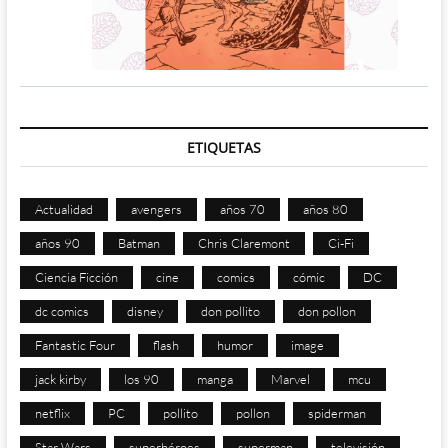
ETIQUETAS
Actualidad
avengers
años 70
años 80
años 90
Batman
Chris Claremont
Ci-Fi
Ciencia Ficción
cine
comics
cómic
DC
dc comics
disney
don pollito
don pollon
Fantastic Four
flash
humor
image
jack kirby
los 90
manga
Marvel
mcu
netflix
PC
pollito
pollon
spiderman
Star Wars
superhéroes
superman
televisión