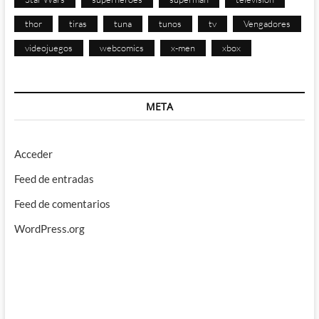
thor
tiras
tuna
tunos
tv
Vengadores
videojuegos
webcomics
x-men
xbox
META
Acceder
Feed de entradas
Feed de comentarios
WordPress.org