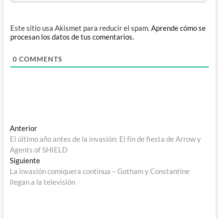
Este sitio usa Akismet para reducir el spam.
Aprende cómo se
procesan los datos de tus comentarios.
0
COMMENTS
Navegación
Entrada
Anterior
anterior:
El último año antes de la invasión: El fín de fiesta de Arrow y
de
Agents of SHIELD
entradas
Entrada
Siguiente
siguiente:
La invasión comiquera continua – Gotham y Constantine
llegan a la televisión