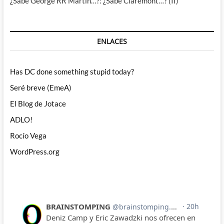
¿Sabe George RR Martin…?: ¿Sabe Claremont…? (II)
ENLACES
Has DC done something stupid today?
Seré breve (EmeA)
El Blog de Jotace
ADLO!
Rocío Vega
WordPress.org