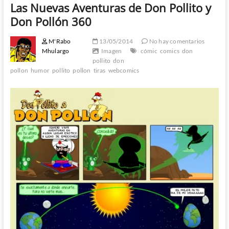
Las Nuevas Aventuras de Don Pollito y
Don Pollón 360
M'Rabo
13/05/2014
No hay comentarios
Mhulargo
Imagen
cómic
comics
don
pollito
don
pollon
humor
pollito
pollon
tiras
webcomics