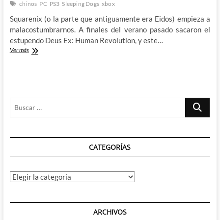
amarillo
chinos
PC
PS3
Sleeping Dogs
xbox
Squarenix (o la parte que antiguamente era Eidos) empieza a
malacostumbrarnos. A finales del verano pasado sacaron el
estupendo Deus Ex: Human Revolution, y este…
Enseñándole
Ver más
a
John
Woo
a
hacer
Buscar
videojuegos:
Sleeping
…
Dogs
CATEGORÍAS
Categorías
ARCHIVOS