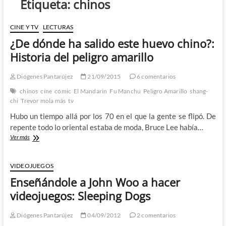
Etiqueta:
chinos
CINE Y TV
LECTURAS
¿De dónde ha salido este huevo chino?:
Historia del peligro amarillo
Diógenes Pantarújez
21/09/2015
6 comentarios
chinos
cine
cómic
El Mandarin
Fu Manchu
Peligro Amarillo
shang-
chi
Trevor mola más
tv
Hubo un tiempo allá por los 70 en el que la gente se flipó. De
repente todo lo oriental estaba de moda, Bruce Lee había…
¿De
Ver más
dónde
ha
salido
VIDEOJUEGOS
este
Enseñándole a John Woo a hacer
huevo
chino?:
videojuegos: Sleeping Dogs
Historia
del
Diógenes Pantarújez
04/09/2012
2 comentarios
peligro