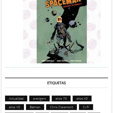
ETIQUETAS
Actualidad
avengers
años 70
años 80
años 90
Batman
Chris Claremont
Ci-Fi