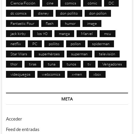
Ciencia Ficción
cine
comics
cómic
DC
dc comics
disney
don pollito
don pollon
Fantastic Four
flash
humor
image
jack kirby
los 90
manga
Marvel
mcu
netflix
PC
pollito
pollon
spiderman
Star Wars
superhéroes
superman
televisión
thor
tiras
tuna
tunos
tv
Vengadores
videojuegos
webcomics
x-men
xbox
META
Acceder
Feed de entradas