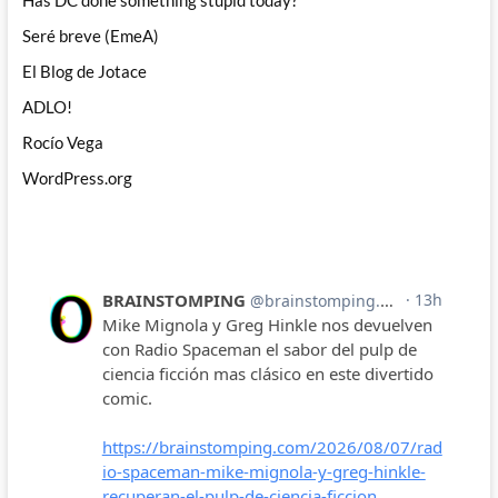
Has DC done something stupid today?
Seré breve (EmeA)
El Blog de Jotace
ADLO!
Rocío Vega
WordPress.org