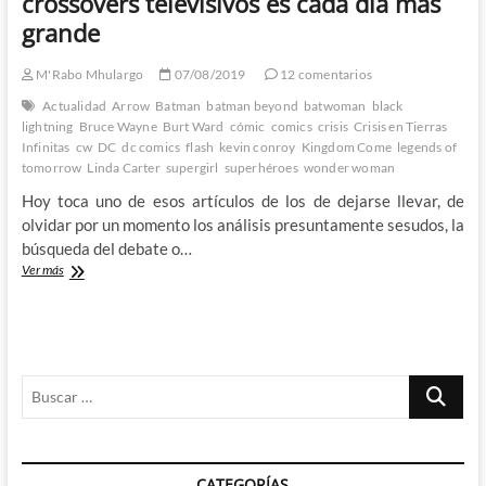
crossovers televisivos es cada día mas
grande
M'Rabo Mhulargo
07/08/2019
12 comentarios
Actualidad
Arrow
Batman
batman beyond
batwoman
black
lightning
Bruce Wayne
Burt Ward
cómic
comics
crisis
Crisis en Tierras
Infinitas
cw
DC
dc comics
flash
kevin conroy
Kingdom Come
legends of
tomorrow
Linda Carter
supergirl
superhéroes
wonder woman
Hoy toca uno de esos artículos de los de dejarse llevar, de
olvidar por un momento los análisis presuntamente sesudos, la
búsqueda del debate o…
Anuncios
Ver más
de
casting
de
Crisis
en
Buscar
Tierras
Infinitas:
…
La
madre
de
CATEGORÍAS
todos