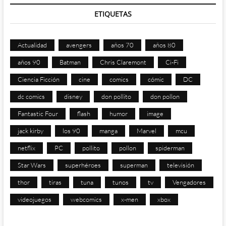
ETIQUETAS
Actualidad
avengers
años 70
años 80
años 90
Batman
Chris Claremont
Ci-Fi
Ciencia Ficción
cine
comics
cómic
DC
dc comics
disney
don pollito
don pollon
Fantastic Four
flash
humor
image
jack kirby
los 90
manga
Marvel
mcu
netflix
PC
pollito
pollon
spiderman
Star Wars
superhéroes
superman
televisión
thor
tiras
tuna
tunos
tv
Vengadores
videojuegos
webcomics
x-men
xbox