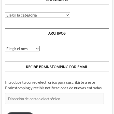
los
crossovers
televisivos
Categorías
es
cada
día
mas
ARCHIVOS
grande
Archivos
RECIBE BRAINSTOMPING POR EMAIL
Introduce tu correo electrónico para suscribirte a este
Brainstomping y recibir notificaciones de nuevas entradas.
Dirección
de
correo
electrónico