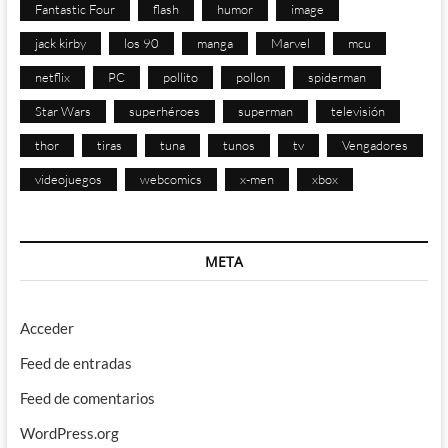
Fantastic Four
flash
humor
image
jack kirby
los 90
manga
Marvel
mcu
netflix
PC
pollito
pollon
spiderman
Star Wars
superhéroes
superman
televisión
thor
tiras
tuna
tunos
tv
Vengadores
videojuegos
webcomics
x-men
xbox
META
Acceder
Feed de entradas
Feed de comentarios
WordPress.org