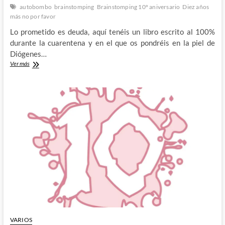
autobombo
brainstomping
Brainstomping 10º aniversario
Diez años
más no por favor
Lo prometido es deuda, aquí tenéis un libro escrito al 100%
durante la cuarentena y en el que os pondréis en la piel de
Diógenes…
Elige
Ver más
tu
propia
aventura
BRAINSTOMPING
–
DIEZ
AÑOS
DE
BRAINSTOMPING
VARIOS