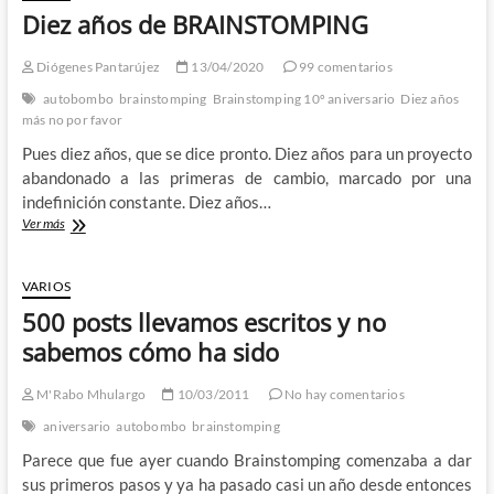
Diez años de BRAINSTOMPING
Diógenes Pantarújez
13/04/2020
99 comentarios
autobombo
brainstomping
Brainstomping 10º aniversario
Diez años
más no por favor
Pues diez años, que se dice pronto. Diez años para un proyecto
abandonado a las primeras de cambio, marcado por una
indefinición constante. Diez años…
Diez
Ver más
años
de
BRAINSTOMPING
VARIOS
500 posts llevamos escritos y no
sabemos cómo ha sido
M'Rabo Mhulargo
10/03/2011
No hay comentarios
aniversario
autobombo
brainstomping
Parece que fue ayer cuando Brainstomping comenzaba a dar
sus primeros pasos y ya ha pasado casi un año desde entonces