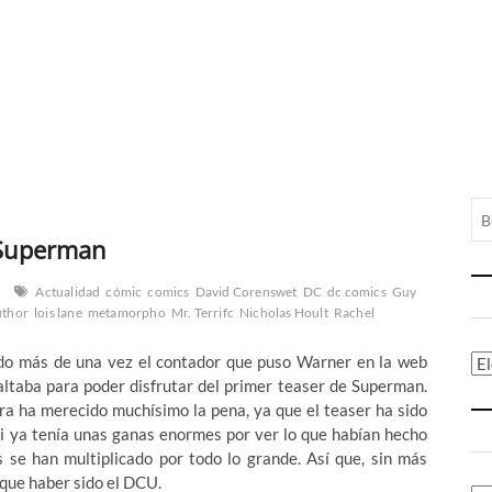
e Superman
Actualidad
cómic
comics
David Corenswet
DC
dc comics
Guy
luthor
lois lane
metamorpho
Mr. Terrifc
Nicholas Hoult
Rachel
ado más de una vez el contador que puso Warner en la web
Ca
faltaba para poder disfrutar del primer teaser de Superman.
era ha merecido muchísimo la pena, ya que el teaser ha sido
si ya tenía unas ganas enormes por ver lo que habían hecho
 se han multiplicado por todo lo grande. Así que, sin más
que haber sido el DCU.