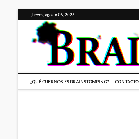
Saltar
jueves, agosto 06, 2026
al
contenido
¿QUÉ CUERNOS ES BRAINSTOMPING?
CONTACTO