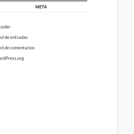
META
ceder
ed de entradas
ed de comentarios
rdPress.org