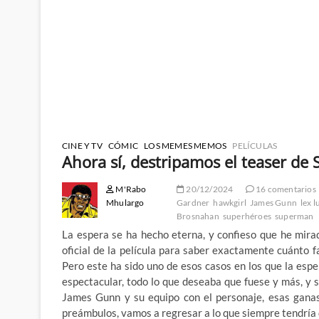
CINE Y TV
CÓMIC
LOS MEMES MEMOS
PELÍCULAS
Ahora sí, destripamos el teaser d
M'Rabo
20/12/2024
16 comentarios
Mhulargo
Gardner
hawkgirl
James Gunn
lex 
Brosnahan
superhéroes
superman
La espera se ha hecho eterna, y confieso que he mir
oficial de la película para saber exactamente cuánto 
Pero este ha sido uno de esos casos en los que la esp
espectacular, todo lo que deseaba que fuese y más, y 
James Gunn y su equipo con el personaje, esas ganas
preámbulos, vamos a regresar a lo que siempre tendría 