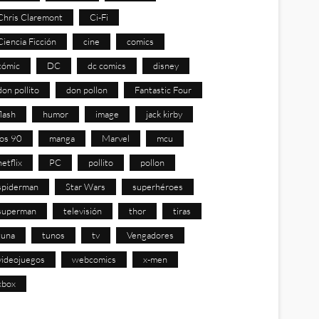
Chris Claremont
Ci-Fi
Ciencia Ficción
cine
comics
cómic
DC
dc comics
disney
don pollito
don pollon
Fantastic Four
flash
humor
image
jack kirby
los 90
manga
Marvel
mcu
netflix
PC
pollito
pollon
spiderman
Star Wars
superhéroes
superman
televisión
thor
tiras
tuna
tunos
tv
Vengadores
videojuegos
webcomics
x-men
xbox