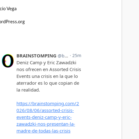
cío Vega
rdPress.org