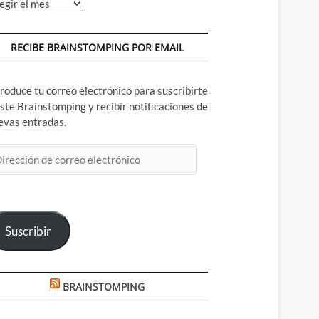
chivos
RECIBE BRAINSTOMPING POR EMAIL
troduce tu correo electrónico para suscribirte
este Brainstomping y recibir notificaciones de
evas entradas.
rección
rreo
ectrónico
Suscribir
BRAINSTOMPING