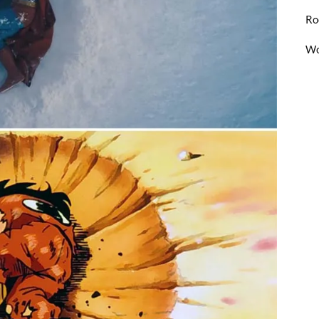
Ro
Wo