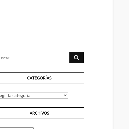
n
ú
Buscar
…
CATEGORÍAS
tegorías
ARCHIVOS