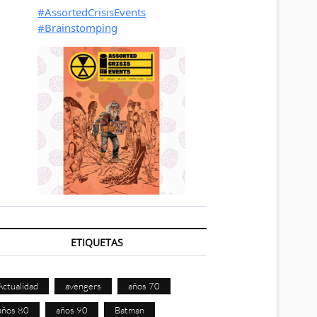
ETIQUETAS
Actualidad
avengers
años 70
años 80
años 90
Batman