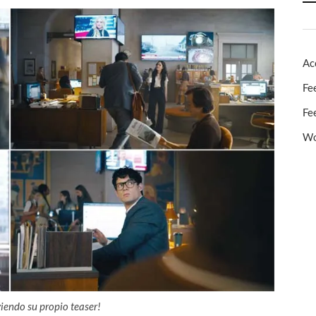
Ac
Fe
Fe
Wo
viendo su propio teaser!