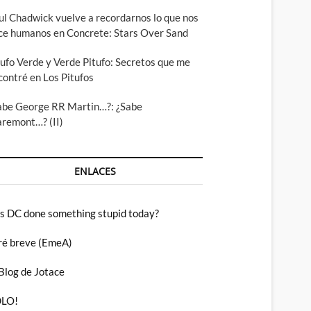
ul Chadwick vuelve a recordarnos lo que nos
ce humanos en Concrete: Stars Over Sand
tufo Verde y Verde Pitufo: Secretos que me
contré en Los Pitufos
abe George RR Martin…?: ¿Sabe
aremont…? (II)
ENLACES
s DC done something stupid today?
ré breve (EmeA)
 Blog de Jotace
LO!