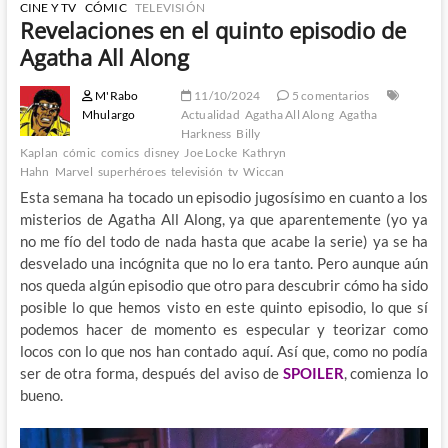
CINE Y TV
CÓMIC
TELEVISIÓN
Revelaciones en el quinto episodio de
Agatha All Along
M'Rabo
11/10/2024
5 comentarios
Mhulargo
Actualidad
Agatha All Along
Agatha
Harkness
Billy
Kaplan
cómic
comics
disney
Joe Locke
Kathryn
Hahn
Marvel
superhéroes
televisión
tv
Wiccan
Esta semana ha tocado un episodio jugosísimo en cuanto a los
misterios de Agatha All Along, ya que aparentemente (yo ya
no me fío del todo de nada hasta que acabe la serie) ya se ha
desvelado una incógnita que no lo era tanto. Pero aunque aún
nos queda algún episodio que otro para descubrir cómo ha sido
posible lo que hemos visto en este quinto episodio, lo que sí
podemos hacer de momento es especular y teorizar como
locos con lo que nos han contado aquí. Así que, como no podía
ser de otra forma, después del aviso de
SPOILER
, comienza lo
bueno.