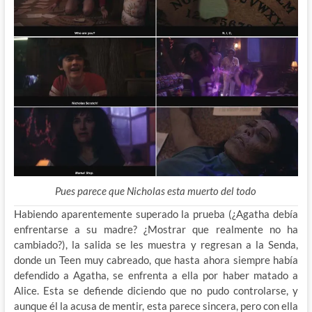
Pues parece que Nicholas esta muerto del todo
Habiendo aparentemente superado la prueba (¿Agatha debía
enfrentarse a su madre? ¿Mostrar que realmente no ha
cambiado?), la salida se les muestra y regresan a la Senda,
donde un Teen muy cabreado, que hasta ahora siempre había
defendido a Agatha, se enfrenta a ella por haber matado a
Alice. Esta se defiende diciendo que no pudo controlarse, y
aunque él la acusa de mentir, esta parece sincera, pero con ella