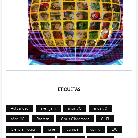
ETIQUETAS
Actualidad
avengers
años 70
años 80
años 90
Batman
Chris Claremont
Ci-Fi
Ciencia Ficción
cine
comics
cómic
DC