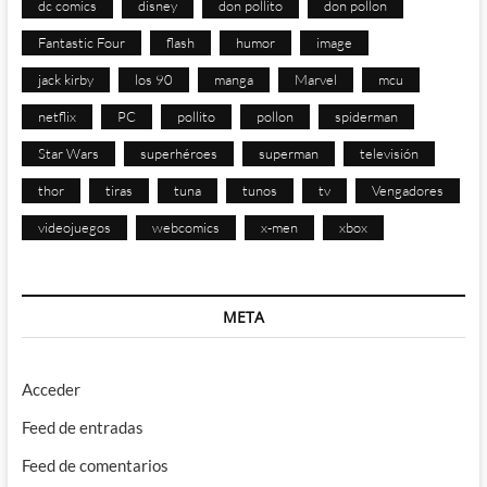
dc comics
disney
don pollito
don pollon
Fantastic Four
flash
humor
image
jack kirby
los 90
manga
Marvel
mcu
netflix
PC
pollito
pollon
spiderman
Star Wars
superhéroes
superman
televisión
thor
tiras
tuna
tunos
tv
Vengadores
videojuegos
webcomics
x-men
xbox
META
Acceder
Feed de entradas
Feed de comentarios