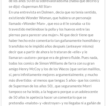
de los años 50 en la sobrevaloradísima (había que decirlo y
se dijo) «Superman All Star»
En una entrevista en Dolmen , decía que no tenía sentido,
existiendo Wonder Woman, que hubiera un personaje
llamado «Wonder Man» , que eso a él le sonaba «a tío
travestido metiéndose la polla y los huevos entre las
piernas para parecer una mujer». Ni que decir tiene que
haber hecho este comentario tan gañanamente homófobo y
transfobo no le impidió años después (anteayer mismo)
decir que a partir de ahora lo trataran de «elle» y le
llamaran «autore» porque era de género fluide. Pues nada,
todos los comics de Simon Williams de farra con su gran
amigo Henry McCoy y los de los Wacos (que serían malillos,
sí, pero infinitamente mejores argumentalmente, y mucho
más divertidos -al menos que tengas 5 años- que los comics
de Superman de los años 50) , que seguramente Morri
tampoco se ha leído, a la hoguera porque a un adolescente
de 50 años le apetecía hacer un comentario que se
pretendía «malote» y «destroyer» y no llegaba ni a gañán de