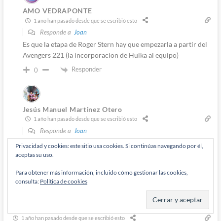
AMO VEDRAPONTE
1 año han pasado desde que se escribió esto
Responde a
Joan
Es que la etapa de Roger Stern hay que empezarla a partir del
Avengers 221 (la incorporacion de Hulka al equipo)
Responder
0
Jesús Manuel Martínez Otero
1 año han pasado desde que se escribió esto
Responde a
Joan
Sí, habría que empezar unos números antes (pero tampoco
Privacidad y cookies: este sitio usa cookies. Si continúas navegando por él,
mucho, se puede uno seguir refiriendo a su etapa).
aceptas su uso.
Responder
0
Para obtener más información, incluido cómo gestionar las cookies,
consulta:
Política de cookies
Justiciero Desmesurado
1 año han pasado desde que se escribió esto