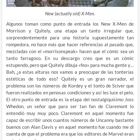
New (actually old) X-Men.
Algunos toman como punto de entrada los New X-Men de
Morrison y Quitely, una etapa un tanto irregular que,
sorprendentemente para una historia supuestamente tan
rompedora, no hace más que hacer referencias al pasado que,
mezcladas con el «morrisonspeak» hacen que el cómic sea un
tanto farragoso. En su descargo creo que es un cómic
estupendo, pero que Quitely dibuja «feo» para mucha gente y…
Bah, ¿a estas alturas nos vamos a preocupar de las tonterías
estéticas de todo eso? Quitely es un gran narrador, el
problema son los números de Kordey y el tonto de Sciver que
fueron realizados en penosas condiciones y así les luce el pelo.
El otro punto de entrada es la etapa del nostalgiquísimo Joss
Whedon, un señor que para ser tan fan de Claremont lo
entendió muy muy poco. Claremont en aquel momento fue
capaz de escribir unos cuantos números de Uncanny bastante
buenos con Alan Davis y en aquel momento fue cuando me di
cuenta de que el problema era que los editores de Marvel eran