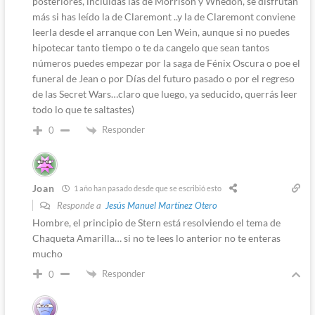
posteriores, incluidas las de Morrison y Whedon, se disfrutan
más si has leído la de Claremont ..y la de Claremont conviene
leerla desde el arranque con Len Wein, aunque si no puedes
hipotecar tanto tiempo o te da cangelo que sean tantos
números puedes empezar por la saga de Fénix Oscura o poe el
funeral de Jean o por Días del futuro pasado o por el regreso
de las Secret Wars…claro que luego, ya seducido, querrás leer
todo lo que te saltastes)
Responder
0
Joan
1 año han pasado desde que se escribió esto
Responde a
Jesús Manuel Martínez Otero
Hombre, el principio de Stern está resolviendo el tema de
Chaqueta Amarilla… si no te lees lo anterior no te enteras
mucho
Responder
0