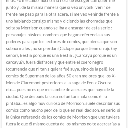
ellos. Yo me cuido mucho a la hora de escoger con quien me
junto y , de la misma manera que si veo un yonki venir de
frente me paso para la otra acera, si me veo venir de frente a
uno hablando consigo mismo y diciendo las chorradas que
soltaba Morrison cuando se iba a encargar de esta serie :
personajes básicos, nombres que hagan referencia a sus
poderes para que los lectores de comics, que piensa que son
subnormales , no se pierdan (Cíclope porque tiene un ojo (ay
señor), Bestia porque es una Bestia , ¿Carcayú porque es un
carcayú?), fuera disfraces y que entre el cuero negro
(ocurrencia que ni tan siquiera fué suya, sino de la peli), los
comics de Superman de los años 50 eran mejores que los X-
Men de Claremont posteriores a la saga de Fenix Oscura,
etc…. pues no es que me cambie de acera es que huyo de la
ciudad. Que después la cosa no fué tan mala como él lo
pintaba…es algo muy curioso de Morrison, suele describir sus
comics como mucho peor de lo que en realidad son, en serio, si
la única referencia de los comics de Morrison que uno tuviera
fuera lo que él mismo cuenta de los mismos no te acercarías a