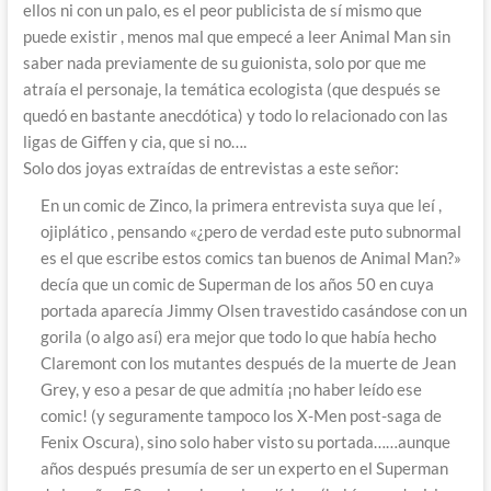
ellos ni con un palo, es el peor publicista de sí mismo que
puede existir , menos mal que empecé a leer Animal Man sin
saber nada previamente de su guionista, solo por que me
atraía el personaje, la temática ecologista (que después se
quedó en bastante anecdótica) y todo lo relacionado con las
ligas de Giffen y cia, que si no….
Solo dos joyas extraídas de entrevistas a este señor:
En un comic de Zinco, la primera entrevista suya que leí ,
ojiplático , pensando «¿pero de verdad este puto subnormal
es el que escribe estos comics tan buenos de Animal Man?»
decía que un comic de Superman de los años 50 en cuya
portada aparecía Jimmy Olsen travestido casándose con un
gorila (o algo así) era mejor que todo lo que había hecho
Claremont con los mutantes después de la muerte de Jean
Grey, y eso a pesar de que admitía ¡no haber leído ese
comic! (y seguramente tampoco los X-Men post-saga de
Fenix Oscura), sino solo haber visto su portada……aunque
años después presumía de ser un experto en el Superman