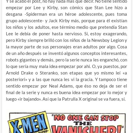
Y se acabo el post, no hay nada más que decir. No tiene sentido
empezar por Lee y Kirby, son cómics que Stan Lee hizo a
desgana -Spiderman era un héroe adolescente, pues toma
grupo adolescente- y Jack Kirby más, porque para él existían
los niños y los adultos, ese término medio que pretendía Stan
Lee le debía de poner hasta nervioso. Sí, estoy exagerando,
pero Kirby siempre brilló con los niños de la Newsboy Legion y
la mayor parte de sus personajes eran adultos por algo. Cosa
de un año después se inventó algunos conceptos interesantes,
robots gigantes y demás, pero la serie nunca les enganchó, con
lo que sería muy mala idea empezar por ahi. O, ya puestos, por
Arnold Drake o Steranko, son etapas que yo mismo leí «a
posteriori» y a las que nunca les vi la gracia. Y tampoco tiene
sentido empezar por Neal Adams, que éso no deja de ser el
final de la serie y nunca es buena idea empezar por lo mejor y
luego «ir bajando». Así que la Patrulla X original se va fuera, sí.