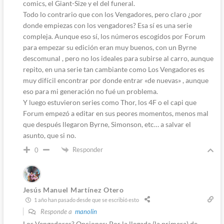
comics, el Giant-Size y el del funeral.
Todo lo contrario que con los Vengadores, pero claro ¿por
donde empiezas con los vengadores? Esa sí es una serie
compleja. Aunque eso sí, los números escogidos por Forum
para empezar su edición eran muy buenos, con un Byrne
descomunal , pero no los ideales para subirse al carro, aunque
repito, en una serie tan cambiante como Los Vengadores es
muy difícil encontrar por donde entrar «de nuevas» , aunque
eso para mi generación no fué un problema.
Y luego estuvieron series como Thor, los 4F o el capi que
Forum empezó a editar en sus peores momentos, menos mal
que después llegaron Byrne, Simonson, etc… a salvar el
asunto, que si no.
Responder
0
Jesús Manuel Martínez Otero
1 año han pasado desde que se escribió esto
Responde a
manolin
Los Vengadores? Opciones: Por la llegada (la primera) de