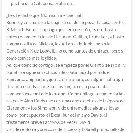
pueblo de a Caledonia profunda .
¿Les he dicho que Morrison me cae mal?
Bueno, y en cuanto a la sugerencia de empezar la cosa con los
X-Men de Bendis supongo que será de coña, es que hasta
antes recomiendo los de Hickman, Guillen, Brubaker , y hasta
alguna cosita de Nicieza, los X-Force de Jeph Loeb o la
Generación-X de Lobdell…no como puntos de entrada, pero sí
como comics más legibles.
Así que coincido contigo , se empieza por el Giant Size sí o sí, y
por ahí se sigue sin solución de continuidad por todo el
«universo ampliado» , que se diría ahora, con algún mal trago
(los primeros Factor-X de Layton) pero ampliamente
compensado con todo lo bueno . Como epílogo recomendaría la
etapa de Alan Davis que cerraba cabos sueltos de la época de
Claremont y los Simonson, y de entremedias algunas joyas
como , por supuesto, el Excalibur del mismo Davis, el
tristemente breve Factor-X de Peter David
y sí, de refilón alguna cosa de Nicieza y Lobdell por aquello de