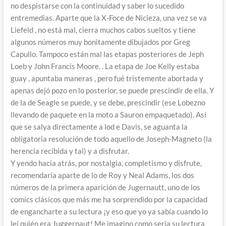
no despistarse con la continuidad y saber lo sucedido
entremedias. Aparte que la X-Foce de Nicieza, una vez se va
Liefeld , no está mal, cierra muchos cabos sueltos y tiene
algunos números muy bonitamente dibujados por Greg
Capullo. Tampoco están mal las etapas posteriores de Jeph
Loeb y John Francis Moore. . La etapa de Joe Kelly estaba
guay , apuntaba maneras , pero fué tristemente abortada y
apenas dejó pozo en lo posterior, se puede prescindir de ella. Y
de la de Seagle se puede, y se debe, prescindir (ese Lobezno
llevando de paquete en la moto a Sauron empaquetado). Así
que se salya directamente a lod e Davis, se aguanta la
obligatoria resolución de todo aquello de Joseph-Magneto (la
herencia recibida y tal) y a disfrutar.
Y yendo hacia atrás, por nostalgia, completismo y disfrute,
recomendaría aparte de lo de Roy y Neal Adams, los dos
números de la primera aparición de Jugernautt, uno de los
comics clásicos que más me ha sorprendido por la capacidad
de engancharte a su lectura ¡y eso que yo ya sabía cuando lo
leí quién era Juggernaut! Me imagino como sería su lectura