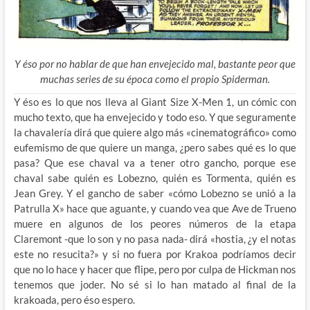
Y éso por no hablar de que han envejecido mal, bastante peor que
muchas series de su época como el propio Spiderman.
Y éso es lo que nos lleva al Giant Size X-Men 1, un cómic con
mucho texto, que ha envejecido y todo eso. Y que seguramente
la chavalería dirá que quiere algo más «cinematográfico» como
eufemismo de que quiere un manga, ¿pero sabes qué es lo que
pasa? Que ese chaval va a tener otro gancho, porque ese
chaval sabe quién es Lobezno, quién es Tormenta, quién es
Jean Grey. Y el gancho de saber «cómo Lobezno se unió a la
Patrulla X» hace que aguante, y cuando vea que Ave de Trueno
muere en algunos de los peores números de la etapa
Claremont -que lo son y no pasa nada- dirá «hostia, ¿y el notas
este no resucita?» y si no fuera por Krakoa podríamos decir
que no lo hace y hacer que flipe, pero por culpa de Hickman nos
tenemos que joder. No sé si lo han matado al final de la
krakoada, pero éso espero.