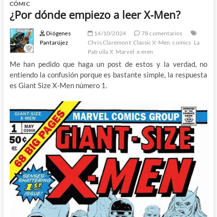
CÓMIC
¿Por dónde empiezo a leer X-Men?
Diógenes
14/10/2024
78 comentarios
Pantarújez
Chris Claremont
Classic X-Men
comics
La
Patrulla X
Marvel
x-men
Me han pedido que haga un post de estos y la verdad, no
entiendo la confusión porque es bastante simple, la respuesta
es Giant Size X-Men número 1.