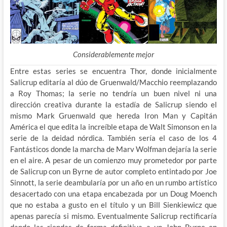
Considerablemente mejor
Entre estas series se encuentra Thor, donde inicialmente
Salicrup editaría al dúo de Gruenwald/Macchio reemplazando
a Roy Thomas; la serie no tendría un buen nivel ni una
dirección creativa durante la estadía de Salicrup siendo el
mismo Mark Gruenwald que hereda Iron Man y Capitán
América el que edita la increíble etapa de Walt Simonson en la
serie de la deidad nórdica. También sería el caso de los 4
Fantásticos donde la marcha de Marv Wolfman dejaría la serie
en el aire. A pesar de un comienzo muy prometedor por parte
de Salicrup con un Byrne de autor completo entintado por Joe
Sinnott, la serie deambularía por un año en un rumbo artístico
desacertado con una etapa encabezada por un Doug Moench
que no estaba a gusto en el título y un Bill Sienkiewicz que
apenas parecía si mismo. Eventualmente Salicrup rectificaría