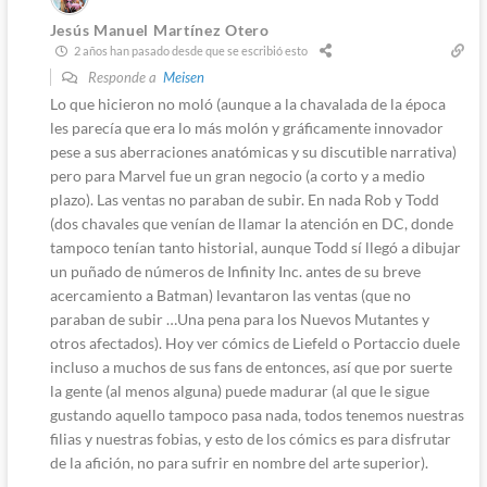
Jesús Manuel Martínez Otero
2 años han pasado desde que se escribió esto
Responde a
Meisen
Lo que hicieron no moló (aunque a la chavalada de la época
les parecía que era lo más molón y gráficamente innovador
pese a sus aberraciones anatómicas y su discutible narrativa)
pero para Marvel fue un gran negocio (a corto y a medio
plazo). Las ventas no paraban de subir. En nada Rob y Todd
(dos chavales que venían de llamar la atención en DC, donde
tampoco tenían tanto historial, aunque Todd sí llegó a dibujar
un puñado de números de Infinity Inc. antes de su breve
acercamiento a Batman) levantaron las ventas (que no
paraban de subir …Una pena para los Nuevos Mutantes y
otros afectados). Hoy ver cómics de Liefeld o Portaccio duele
incluso a muchos de sus fans de entonces, así que por suerte
la gente (al menos alguna) puede madurar (al que le sigue
gustando aquello tampoco pasa nada, todos tenemos nuestras
filias y nuestras fobias, y esto de los cómics es para disfrutar
de la afición, no para sufrir en nombre del arte superior).