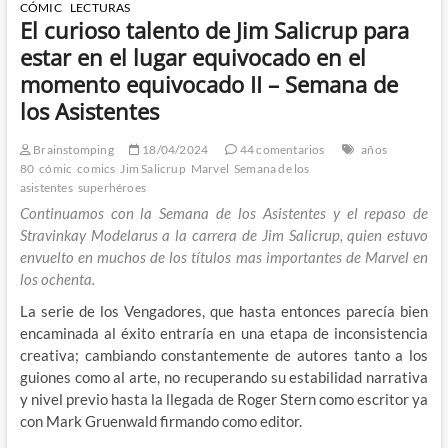
CÓMIC
LECTURAS
El curioso talento de Jim Salicrup para
estar en el lugar equivocado en el
momento equivocado II – Semana de
los Asistentes
Brainstomping
18/04/2024
44 comentarios
años
80
cómic
comics
Jim Salicrup
Marvel
Semana de los
asistentes
superhéroes
Continuamos con la Semana de los Asistentes y el repaso de
Stravinkay Modelarus a la carrera de Jim Salicrup, quien estuvo
envuelto en muchos de los títulos mas importantes de Marvel en
los ochenta.
La serie de los Vengadores, que hasta entonces parecía bien
encaminada al éxito entraría en una etapa de inconsistencia
creativa; cambiando constantemente de autores tanto a los
guiones como al arte, no recuperando su estabilidad narrativa
y nivel previo hasta la llegada de Roger Stern como escritor ya
con Mark Gruenwald firmando como editor.