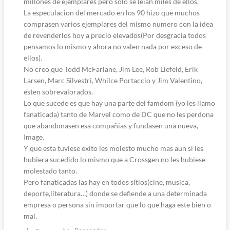
millones de ejemplares pero solo se leian miles de ellos.
La especulacion del mercado en los 90 hizo que muchos
comprasen varios ejemplares del mismo numero con la idea
de revenderlos hoy a precio elevados(Por desgracia todos
pensamos lo mismo y ahora no valen nada por exceso de
ellos).
No creo que Todd McFarlane, Jim Lee, Rob Liefeld, Erik
Larsen, Marc Silvestri, Whilce Portaccio y Jim Valentino,
esten sobrevalorados.
Lo que sucede es que hay una parte del famdom (yo les llamo
fanaticada) tanto de Marvel como de DC que no les perdona
que abandonasen esa compañias y fundasen una nueva,
Image.
Y que esta tuviese exito les molesto mucho mas aun si les
hubiera sucedido lo mismo que a Crossgen no les hubiese
molestado tanto.
Pero fanaticadas las hay en todos sitios(cine, musica,
deporte,literatura…) donde se defiende a una determinada
empresa o persona sin importar que lo que haga este bien o
mal.