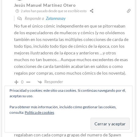
Jesús Manuel Martínez Otero
2 años han pasado desde que se escribió esto
Responde a
Zatannasay
No fue el único cómic independiente en que se pitorreaban
de los especuladores de muñecos y cómics (y no olvidemos
también en los noventa las múltiples colecciones de carda de
todo tipo, incluido todo tipo de cómics de la época, con los
mejores ilustradores de la época y anteriores …y otros
muchos no tan buenos… Aunque muchos excedentes de esas
colecciones de carda también acabarían en saldos o como
regalos por compras, como muchos cómics de los noventa).
Responder
0
Privacidad y cookies: este sitio usa cookies. Si continúas navegando por él,
aceptas su uso.
Admin
M'Rabo Mhulargo
Para obtener más información, incluido cómo gestionar las cookies,
2 años han pasado desde que se escribió esto
consulta:
Política de cookies
Responde a
Jesús Manuel Martínez Otero
Yo todavía recuerdo con cachondeo como en Milehighcomics
regalaban con cada compra grapas del numero de Spawn