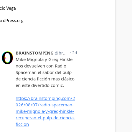
cío Vega
rdPress.org