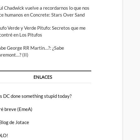
ul Chadwick vuelve a recordarnos lo que nos
ce humanos en Concrete: Stars Over Sand
tufo Verde y Verde Pitufo: Secretos que me
contré en Los Pitufos
abe George RR Martin…?: ¿Sabe
aremont…? (II)
ENLACES
s DC done something stupid today?
ré breve (EmeA)
 Blog de Jotace
LO!