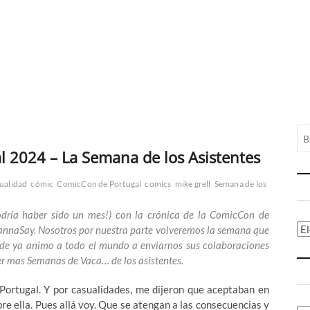
l 2024 – La Semana de los Asistentes
ualidad
cómic
ComicCon de Portugal
comics
mike grell
Semana de los
odría haber sido un mes!) con la crónica de la ComicCon de
Ca
annaSay. Nosotros por nuestra parte volveremos la semana que
esde ya animo a todo el mundo a enviarnos sus colaboraciones
er mas Semanas de Vaca… de los asistentes.
Portugal. Y por casualidades, me dijeron que aceptaban en
re ella. Pues allá voy. Que se atengan a las consecuencias y