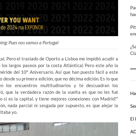
Pa
ha
Pi
en
ing: Pues nos vamos a Portugal
¿S
Cl
l, Pero el traslado de Oporto a Lisboa me impidió acudir a
n los largos paseos por la costa Atlántica) Pero este año la
ride del 10º Aniversario. Así que han puesto fácil a este
rio desde su primera edición, que no décima edición. Es lo que
n los encuentros multitudinarios y te descuadran los
ivó, que la verdadera razón de la vuelta es que no les fué
Ha
o si es la capital, y tiene mejores conexiones con Madrid?”
ón, nada parcial ni sesgada por supuesto, es que alejar la
Se
ltaba yo.
El
AD