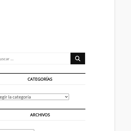
n
ú
Buscar
…
CATEGORÍAS
tegorías
ARCHIVOS