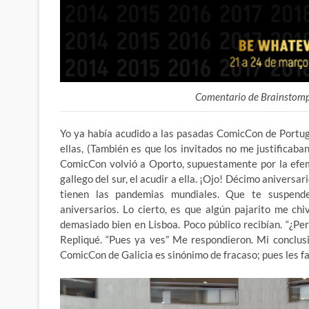
Comentario de Brainstomp
Yo ya había acudido a las pasadas ComicCon de Portuga
ellas, (También es que los invitados no me justificaba
ComicCon volvió a Oporto, supuestamente por la efemé
gallego del sur, el acudir a ella. ¡Ojo! Décimo aniversa
tienen las pandemias mundiales. Que te suspende
aniversarios. Lo cierto, es que algún pajarito me ch
demasiado bien en Lisboa. Poco público recibían. “¿Per
Repliqué. “Pues ya ves” Me respondieron. Mi conclusi
ComicCon de Galicia es sinónimo de fracaso; pues les fa