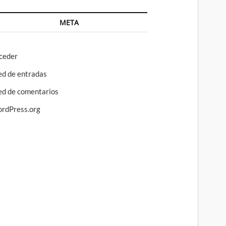
META
ceder
ed de entradas
ed de comentarios
rdPress.org