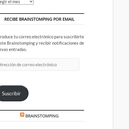
chivos
RECIBE BRAINSTOMPING POR EMAIL
troduce tu correo electrónico para suscribirte
este Brainstomping y recibir notificaciones de
evas entradas.
rección
rreo
ectrónico
Suscribir
BRAINSTOMPING