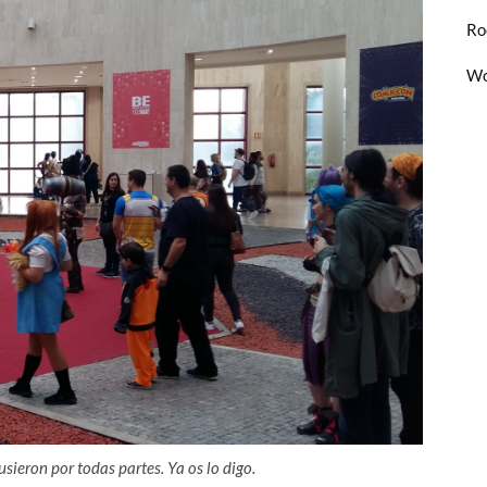
Ro
Wo
sieron por todas partes. Ya os lo digo.