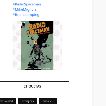
ETIQUETAS
Actualidad
avengers
años 70