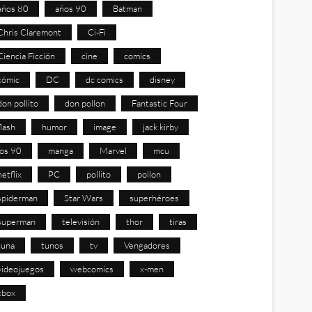
años 80
años 90
Batman
Chris Claremont
Ci-Fi
Ciencia Ficción
cine
comics
cómic
DC
dc comics
disney
don pollito
don pollon
Fantastic Four
flash
humor
image
jack kirby
los 90
manga
Marvel
mcu
netflix
PC
pollito
pollon
spiderman
Star Wars
superhéroes
superman
televisión
thor
tiras
tuna
tunos
tv
Vengadores
videojuegos
webcomics
x-men
xbox