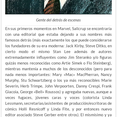
Gente del detrás de escenas
En sus primeros momentos en Marvel, Salicrup se encontraría
con una editorial que estaba dejando a sus nombres más
famosos detrás (más exactamente los que puede considerarse
los fundadores de su era moderna: Jack Kirby, Steve Ditko, en
cierto modo el mismo Stan Lee además de autores
extremadamente influyentes como Jim Steranko y/o figuras
quizás menos reconocidas como Artie Simek o Flo Steinberg),
mientras mantenía a muchos de los desconocidos (pero para
nada menos importantes: Mary «Mac» MacPherran, Nancy
Murphy, Stu Schwartzberg o los ya más reconocibles Marie
Severin, Herb Trimpe, John Verpoorten, Danny Crespi, Frank
Giacoia, George «Bell» Roussos) y agregaba nuevas, aunque a
veces fugaces, jóvenes caras y voces (colorista Linda
Lessmann, secretarias/asistentes de producción/escritoras de
cómics Holli Resnicoff y Linda Fite, y por entonces nuevo
editor asociado Steve Gerber entre otros). El mismísimo y ya