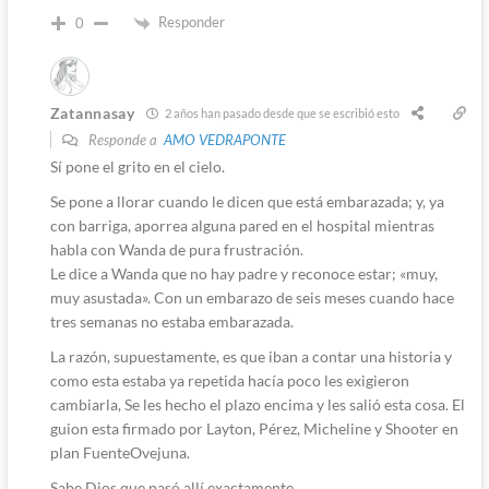
Responder
0
Zatannasay
2 años han pasado desde que se escribió esto
Responde a
AMO VEDRAPONTE
Sí pone el grito en el cielo.
Se pone a llorar cuando le dicen que está embarazada; y, ya
con barriga, aporrea alguna pared en el hospital mientras
habla con Wanda de pura frustración.
Le dice a Wanda que no hay padre y reconoce estar; «muy,
muy asustada». Con un embarazo de seis meses cuando hace
tres semanas no estaba embarazada.
La razón, supuestamente, es que iban a contar una historia y
como esta estaba ya repetida hacía poco les exigieron
cambiarla, Se les hecho el plazo encima y les salió esta cosa. El
guion esta firmado por Layton, Pérez, Micheline y Shooter en
plan FuenteOvejuna.
Sabe Dios que pasó allí exactamente.