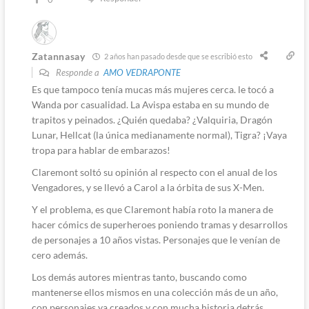
Zatannasay
2 años han pasado desde que se escribió esto
Responde a
AMO VEDRAPONTE
Es que tampoco tenía mucas más mujeres cerca. le tocó a
Wanda por casualidad. La Avispa estaba en su mundo de
trapitos y peinados. ¿Quién quedaba? ¿Valquiria, Dragón
Lunar, Hellcat (la única medianamente normal), Tigra? ¡Vaya
tropa para hablar de embarazos!
Claremont soltó su opinión al respecto con el anual de los
Vengadores, y se llevó a Carol a la órbita de sus X-Men.
Y el problema, es que Claremont había roto la manera de
hacer cómics de superheroes poniendo tramas y desarrollos
de personajes a 10 años vistas. Personajes que le venían de
cero además.
Los demás autores mientras tanto, buscando como
mantenerse ellos mismos en una colección más de un año,
con personajes ya creados y con mucha historia detrás.