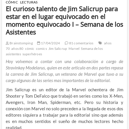
CÓMIC
LECTURAS
El curioso talento de Jim Salicrup para
estar en el lugar equivocado en el
momento equivocado I – Semana de los
Asistentes
Brainstomping
17/04/2024
81 comentarios
años
70
años 80
cómic
comics
Jim Salicrup
Marvel
Semana de los
asistentes
superhéroes
Hoy volvemos a contar con una colaboración a cargo de
Stravinkay Modelarus, quien en este articulo en dos partes repasa
la carrera de Jim Salicrup, un veterano de Marvel que tuvo a su
cargo algunas de las series mas importantes de la editorial.
Jim Salicrup es un editor de la Marvel ochentera de Jim
Shooter y Tom DeFalco que trabajó en series como los X-Men,
Avengers, Iron Man, Spiderman, etc. Pero su historia y
conexión con Marvel no solo preceden a la llegada de esos dos
editores siquiera a trabajar para la editorial sino que además
es en muchos sentidos el sueño de muchos lectores hecho
realidad.