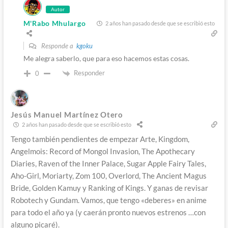
Autor
M'Rabo Mhulargo
2 años han pasado desde que se escribió esto
Responde a
kgoku
Me alegra saberlo, que para eso hacemos estas cosas.
Responder
0
Jesús Manuel Martínez Otero
2 años han pasado desde que se escribió esto
Tengo también pendientes de empezar Arte, Kingdom,
Angelmois: Record of Mongol Invasion, The Apothecary
Diaries, Raven of the Inner Palace, Sugar Apple Fairy Tales,
Aho-Girl, Moriarty, Zom 100, Overlord, The Ancient Magus
Bride, Golden Kamuy y Ranking of Kings. Y ganas de revisar
Robotech y Gundam. Vamos, que tengo «deberes» en anime
para todo el año ya (y caerán pronto nuevos estrenos …con
alguno picaré).