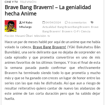
CINE Y TV
TELEVISIÓN
Brave Bang Bravern! – La genialidad
hecha Anime
M'Rabo
04/04/2024
6 comentarios
Mhulargo
Actualidad
Bang Brave Bang Bravern
Brave
Bang Bravern!
Bravern
Ci-Fi
Ciencia
Ficción
Masami Ōbari
televisión
tv
Hace un par de meses hablé por aquí de un anime que me había
volado la cabeza,
Brave Bang Bravern!
(Yūki Bakuhatsu Bān
Bureibān), una serie delirante que no dejaba de sorprender en
cada episodio y que prometía convertirse en uno de mis
animes favoritos de los últimos tiempos. Y tras el final de esta
la semana pasada puedo confirmar que efectivamente
Bravern ha terminado siendo todo lo que prometía y mucho
más y que se ha ganado con creces un lugar de honor entre las
series con las que más he disfrutado. Así que aun a riesgo de
resultar reiterativo quiero cantar de nuevo las alabanzas de
este anime de tan corta duración pero que ha sabido dejar
huella.