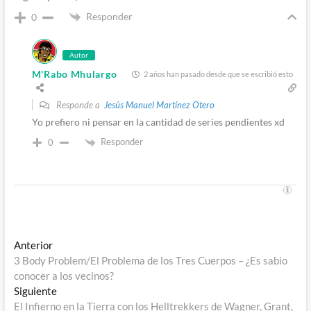
Responder
0
Autor
M'Rabo Mhulargo
2 años han pasado desde que se escribió esto
Responde a
Jesús Manuel Martínez Otero
Yo prefiero ni pensar en la cantidad de series pendientes xd
Responder
0
Navegación
Entrada
Anterior
anterior:
3 Body Problem/El Problema de los Tres Cuerpos – ¿Es sabio
de
conocer a los vecinos?
entradas
Entrada
Siguiente
siguiente:
El Infierno en la Tierra con los Helltrekkers de Wagner, Grant,