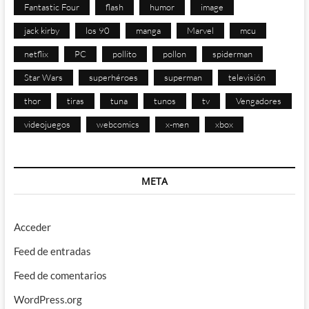
Fantastic Four
flash
humor
image
jack kirby
los 90
manga
Marvel
mcu
netflix
PC
pollito
pollon
spiderman
Star Wars
superhéroes
superman
televisión
thor
tiras
tuna
tunos
tv
Vengadores
videojuegos
webcomics
x-men
xbox
META
Acceder
Feed de entradas
Feed de comentarios
WordPress.org