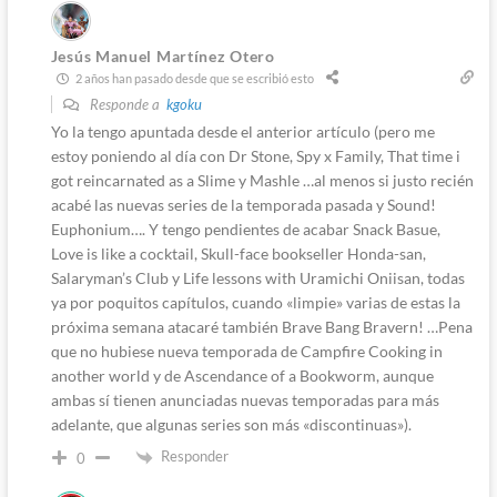
Jesús Manuel Martínez Otero
2 años han pasado desde que se escribió esto
Responde a
kgoku
Yo la tengo apuntada desde el anterior artículo (pero me
estoy poniendo al día con Dr Stone, Spy x Family, That time i
got reincarnated as a Slime y Mashle …al menos si justo recién
acabé las nuevas series de la temporada pasada y Sound!
Euphonium…. Y tengo pendientes de acabar Snack Basue,
Love is like a cocktail, Skull-face bookseller Honda-san,
Salaryman’s Club y Life lessons with Uramichi Oniisan, todas
ya por poquitos capítulos, cuando «limpie» varias de estas la
próxima semana atacaré también Brave Bang Bravern! …Pena
que no hubiese nueva temporada de Campfire Cooking in
another world y de Ascendance of a Bookworm, aunque
ambas sí tienen anunciadas nuevas temporadas para más
adelante, que algunas series son más «discontinuas»).
Responder
0