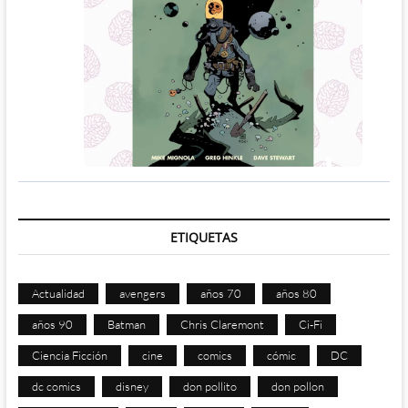
ETIQUETAS
Actualidad
avengers
años 70
años 80
años 90
Batman
Chris Claremont
Ci-Fi
Ciencia Ficción
cine
comics
cómic
DC
dc comics
disney
don pollito
don pollon