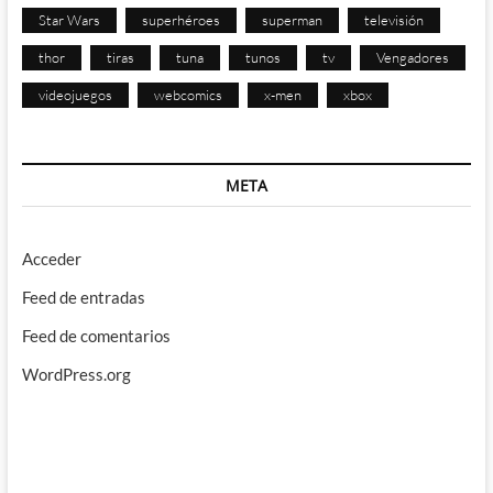
Star Wars
superhéroes
superman
televisión
thor
tiras
tuna
tunos
tv
Vengadores
videojuegos
webcomics
x-men
xbox
META
Acceder
Feed de entradas
Feed de comentarios
WordPress.org