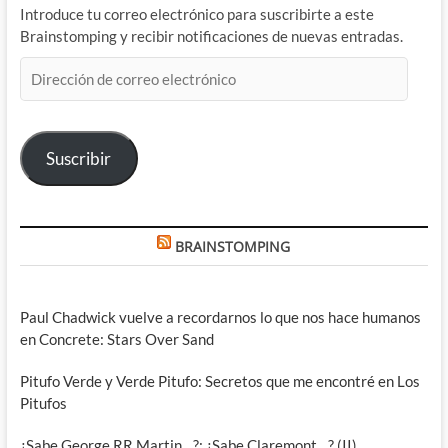
Introduce tu correo electrónico para suscribirte a este
Brainstomping y recibir notificaciones de nuevas entradas.
Dirección
de
correo
electrónico
Suscribir
BRAINSTOMPING
Paul Chadwick vuelve a recordarnos lo que nos hace humanos
en Concrete: Stars Over Sand
Pitufo Verde y Verde Pitufo: Secretos que me encontré en Los
Pitufos
¿Sabe George RR Martin…?: ¿Sabe Claremont…? (II)