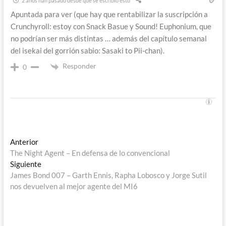
2 años han pasado desde que se escribió esto
Apuntada para ver (que hay que rentabilizar la suscripción a
Crunchyroll: estoy con Snack Basue y Sound! Euphonium, que
no podrían ser más distintas … además del capítulo semanal
del isekai del gorrión sabio: Sasaki to Pii-chan).
Responder
0
Navegación
Entrada
Anterior
anterior:
The Night Agent – En defensa de lo convencional
de
Entrada
Siguiente
entradas
siguiente:
James Bond 007 – Garth Ennis, Rapha Lobosco y Jorge Sutil
nos devuelven al mejor agente del MI6