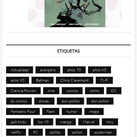
ETIQUETAS
Actualidad
avengers
años 70
años 80
años 90
Batman
Chris Claremont
Ci-Fi
Ciencia Ficción
cine
comics
cómic
DC
dc comics
disney
don pollito
don pollon
Fantastic Four
flash
humor
image
jack kirby
los 90
manga
Marvel
mcu
netflix
PC
pollito
pollon
spiderman