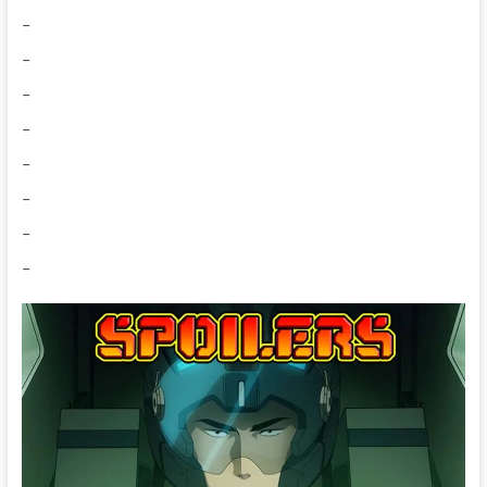
–
–
–
–
–
–
–
–