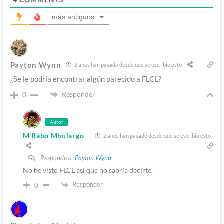
más antiguos
Payton Wynn
2 años han pasado desde que se escribió esto
¿Se le podría encontrar algún parecido a FLCL?
Responder
0
Autor
M'Rabo Mhulargo
2 años han pasado desde que se escribió esto
Responde a
Payton Wynn
No he visto FLCL así que no sabría decirte.
Responder
0