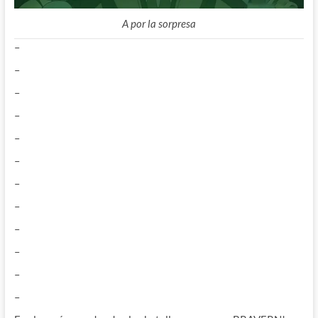
A por la sorpresa
–
–
–
–
–
–
–
–
–
–
–
–