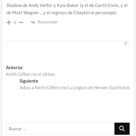
Shadow de Andy Helfer y Kyle Baker (y el de Garth Ennis, y el
de Matt Wagner …y el regreso de Chaykin al personaje).
Responder
0
Navegación
Entrada
Anterior
anterior:
Keith Giffen ríe el último
de
Entrada
Siguiente
entradas
siguiente:
Adios a Keith Giffen con La Legion de Heroes Sustitutos
Buscar
…