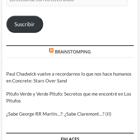
de
correo
electrónico
Suscribir
BRAINSTOMPING
Paul Chadwick vuelve a recordarnos lo que nos hace humanos
en Concrete: Stars Over Sand
Pitufo Verde y Verde Pitufo: Secretos que me encontré en Los
Pitufos
¿Sabe George RR Martin…?: ¿Sabe Claremont…? (II)
ENLACES