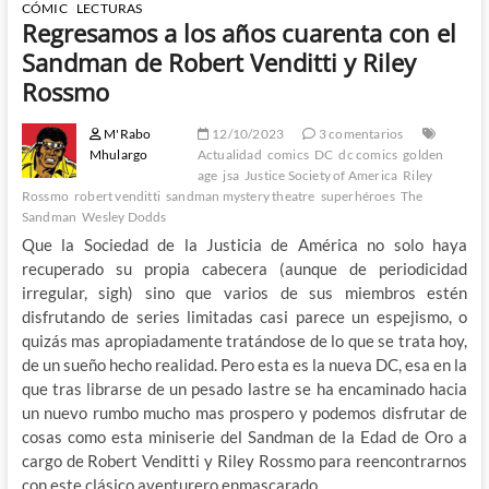
CÓMIC
LECTURAS
Regresamos a los años cuarenta con el
Sandman de Robert Venditti y Riley
Rossmo
M'Rabo
12/10/2023
3 comentarios
Mhulargo
Actualidad
comics
DC
dc comics
golden
age
jsa
Justice Society of America
Riley
Rossmo
robert venditti
sandman mystery theatre
superhéroes
The
Sandman
Wesley Dodds
Que la Sociedad de la Justicia de América no solo haya
recuperado su propia cabecera (aunque de periodicidad
irregular, sigh) sino que varios de sus miembros estén
disfrutando de series limitadas casi parece un espejismo, o
quizás mas apropiadamente tratándose de lo que se trata hoy,
de un sueño hecho realidad. Pero esta es la nueva DC, esa en la
que tras librarse de un pesado lastre se ha encaminado hacia
un nuevo rumbo mucho mas prospero y podemos disfrutar de
cosas como esta miniserie del Sandman de la Edad de Oro a
cargo de Robert Venditti y Riley Rossmo para reencontrarnos
con este clásico aventurero enmascarado.