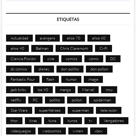
ETIQUETAS
Actualidad
avengers
años 70
años 80
años 90
Batman
Chris Claremont
Ci-Fi
Ciencia Ficción
cine
comics
cómic
DC
dc comics
disney
don pollito
don pollon
Fantastic Four
flash
humor
image
jack kirby
los 90
manga
Marvel
mcu
netflix
PC
pollito
pollon
spiderman
Star Wars
superhéroes
superman
televisión
thor
tiras
tuna
tunos
tv
Vengadores
videojuegos
webcomics
x-men
xbox