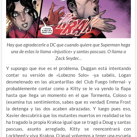
Hay que agradecerle a DC que cuando quiere que Superman haga
una de estas lo llama «Injustice» y santas pascuas. O llama a
Zack Snyder…
Y supongo que ése es el problema. Duggan está intentando
contar su versión de «Lobezno Solo» -ya sabéis, Logan
desmelenado en las alcantarillas del Club Fuego Infernal- y
probablemente contar como a Kitty se le va yendo la flapa
hasta que llega un momento en el que Tormenta, Coloso o
(examina tus sentimientos, sabes que es verdad) Emma Frost
la detenga y las dos acaben abrazadas. Y luego pues eso,
Xavier descubrirá que los mutantes muertos en realidad se los
ha tragado la propia Krakoa igual que se tragó a Doug y santas
pascuas, asunto arreglado, Kitty se reencontrará con
Lockheed y viva Krakoa. O igual volvemos a tener una escuela