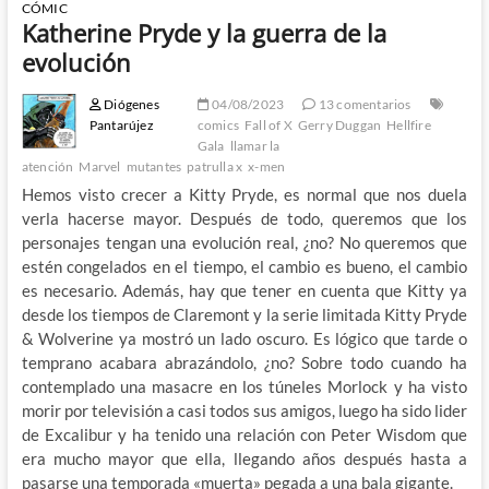
CÓMIC
Katherine Pryde y la guerra de la
evolución
Diógenes
04/08/2023
13 comentarios
Pantarújez
comics
Fall of X
Gerry Duggan
Hellfire
Gala
llamar la
atención
Marvel
mutantes
patrulla x
x-men
Hemos visto crecer a Kitty Pryde, es normal que nos duela
verla hacerse mayor. Después de todo, queremos que los
personajes tengan una evolución real, ¿no? No queremos que
estén congelados en el tiempo, el cambio es bueno, el cambio
es necesario. Además, hay que tener en cuenta que Kitty ya
desde los tiempos de Claremont y la serie limitada Kitty Pryde
& Wolverine ya mostró un lado oscuro. Es lógico que tarde o
temprano acabara abrazándolo, ¿no? Sobre todo cuando ha
contemplado una masacre en los túneles Morlock y ha visto
morir por televisión a casi todos sus amigos, luego ha sido lider
de Excalibur y ha tenido una relación con Peter Wisdom que
era mucho mayor que ella, llegando años después hasta a
pasarse una temporada «muerta» pegada a una bala gigante.