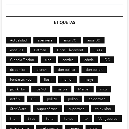
ETIQUETAS
Actualidad
avengers
años 70
años 80
años 90
Batman
Chris Claremont
Ci-Fi
Ciencia Ficción
cine
comics
cómic
DC
dc comics
disney
don pollito
don pollon
Fantastic Four
flash
humor
image
jack kirby
los 90
manga
Marvel
mcu
netflix
PC
pollito
pollon
spiderman
Star Wars
superhéroes
superman
televisión
thor
tiras
tuna
tunos
tv
Vengadores
videojuegos
webcomics
x-men
xbox