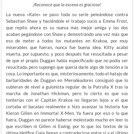
¡Reconoce que la escena es graciosa!
La nueva «Kate» se paso toda su serie peleándose contra
Sebastian Shaw y haciéndole el trabajo sucio a Emma Frost,
que repito ahora es su nueva más mejor amiga y las dos
acaban pegándose con Shaw y demostrando una vez más que
eso de meter a todos los mutantes en Krakoa, por muy
miserables que fueran, nunca fue buena idea. Kitty acabó
muerta, por supuesto, y poco después fue resucitada a pesar
de que el propio Duggan había especificado que no podía ser
resucitada, pero supongo que quería darle algo de tensión a la
cosa. Lo importante es que, misteriosamente, todo el hatajo de
barbaridades de Duggan en Merodeadores consiguió que lo
subieran de nivel a guionista regular de la Patrulla X tras la
marcha de Jonathan Hickman, pero lo cierto es que sus
tonterías con el Capitán Krakoa no llegaron lejos y el que
cortaba el bacalao realmente e hizo avanzar la historia fue
Kieron Gillen en Immortal X-Men. Ya fuera por eso o lo que
fuera, Duggan no parece haberse molestado mucho en leer lo
que escriben ni Gillen ni Ewing, por lo que los textos de la
última Hellfire Gala llegan a contradecirse entre sí y el último