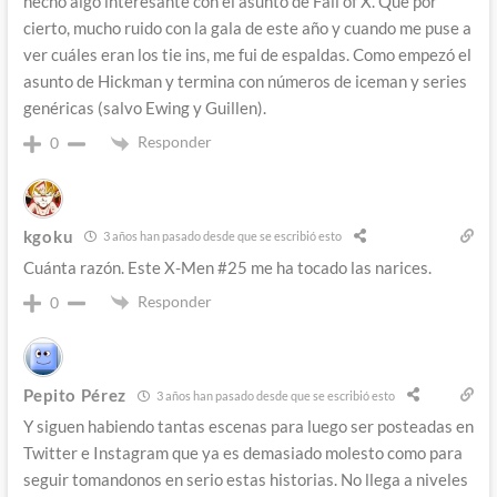
hecho algo interesante con el asunto de Fall of X. Que por
cierto, mucho ruido con la gala de este año y cuando me puse a
ver cuáles eran los tie ins, me fui de espaldas. Como empezó el
asunto de Hickman y termina con números de iceman y series
genéricas (salvo Ewing y Guillen).
Responder
0
kgoku
3 años han pasado desde que se escribió esto
Cuánta razón. Este X-Men #25 me ha tocado las narices.
Responder
0
Pepito Pérez
3 años han pasado desde que se escribió esto
Y siguen habiendo tantas escenas para luego ser posteadas en
Twitter e Instagram que ya es demasiado molesto como para
seguir tomandonos en serio estas historias. No llega a niveles