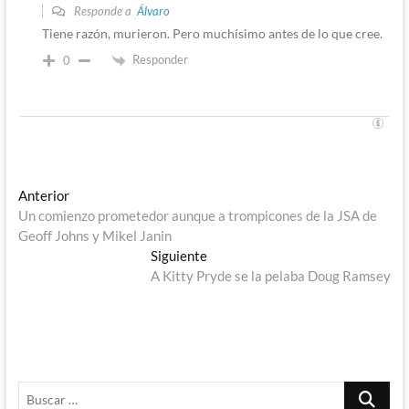
Responde a
Álvaro
Tiene razón, murieron. Pero muchísimo antes de lo que cree.
Responder
0
Navegación
Entrada
Anterior
anterior:
Un comienzo prometedor aunque a trompicones de la JSA de
de
Geoff Johns y Mikel Janin
entradas
Entrada
Siguiente
siguiente:
A Kitty Pryde se la pelaba Doug Ramsey
Buscar