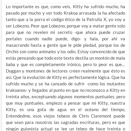
Lo importante es que, como veis, Kitty ha sufrido mucho, ha
pasado por mucho y ver todo Krakoa arrasada la ha afectado
tanto que a la porra el código ético de la Patrulla X, yo voy a
ser Lobezno. Peor que Lobezno, porque voy a matar gente solo
para que no revelen mi secreto -que ahora puede cruzar
portales cuando nadie puede, digo- y hala, por ahí va
masacrando hasta a gente que le pide piedad, porque los de
Orchis son como animales y los odio. Estoy convencido de que
estás pensando que todo este texto destila un montón de mala
baba y que es completamente irónico, pero lo peor es que…
Duggan y montones de lectores creen realmente que ésto es
así. Que la evolución de Kitty es perfectamente lógica. Que ha
sufrido mucho y se ha cansado de sufrir -como los mutantes
krakoanos- y llegados al punto en que no reconozco a Kitty en
treinta años, exceptuando algunos momentos puntuales, pero
que muy puntuales, empiezo a pensar que mi Kitty, nuestra
Kitty, es una gota de agua en el océano del tiempo,
Entendedme, esos viejos tebeos de Chris Claremont puede
que sean para nosotros las sagradas escrituras, pero es que
ningún guionista actual se lee un tebeo de hace treinta o