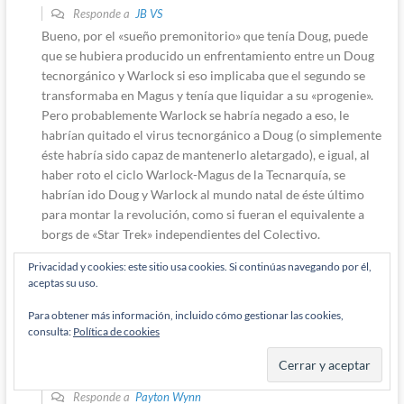
Responde a
JB VS
Bueno, por el «sueño premonitorio» que tenía Doug, puede
que se hubiera producido un enfrentamiento entre un Doug
tecnorgánico y Warlock si eso implicaba que el segundo se
transformaba en Magus y tenía que liquidar a su «progenie».
Pero probablemente Warlock se habría negado a eso, le
habrían quitado el virus tecnorgánico a Doug (o simplemente
éste habría sido capaz de mantenerlo aletargado), e igual, al
haber roto el ciclo Warlock-Magus de la Tecnarquía, se
habrían ido Doug y Warlock al mundo natal de éste último
para montar la revolución, como si fueran el equivalente a
borgs de «Star Trek» independientes del Colectivo.
Privacidad y cookies: este sitio usa cookies. Si continúas navegando por él,
Last edited 2 años han pasado desde que se escribió esto by Payton Wynn
aceptas su uso.
Responder
0
Para obtener más información, incluido cómo gestionar las cookies,
consulta:
Política de cookies
JB VS
2 años han pasado desde que se escribió esto
Responde a
Payton Wynn