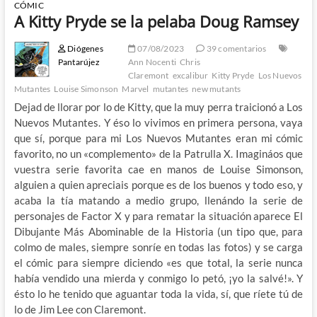
CÓMIC
A Kitty Pryde se la pelaba Doug Ramsey
Diógenes
07/08/2023
39 comentarios
Pantarújez
Ann Nocenti
Chris
Claremont
excalibur
Kitty Pryde
Los Nuevos
Mutantes
Louise Simonson
Marvel
mutantes
new mutants
Dejad de llorar por lo de Kitty, que la muy perra traicionó a Los
Nuevos Mutantes. Y éso lo vivimos en primera persona, vaya
que sí, porque para mi Los Nuevos Mutantes eran mi cómic
favorito, no un «complemento» de la Patrulla X. Imagináos que
vuestra serie favorita cae en manos de Louise Simonson,
alguien a quien apreciais porque es de los buenos y todo eso, y
acaba la tía matando a medio grupo, llenándo la serie de
personajes de Factor X y para rematar la situación aparece El
Dibujante Más Abominable de la Historia (un tipo que, para
colmo de males, siempre sonríe en todas las fotos) y se carga
el cómic para siempre diciendo «es que total, la serie nunca
había vendido una mierda y conmigo lo petó, ¡yo la salvé!». Y
ésto lo he tenido que aguantar toda la vida, sí, que ríete tú de
lo de Jim Lee con Claremont.