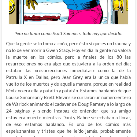
Pero no tanto como Scott Summers, todo hay que decirlo.
Que la gente se lo toma a coña, pero ésto si que es un trauma y
no lo de ver morir a Gwen Stacy. Hoy en día la gente no valora
la muerte en los cómics, pero a finales de los 80 las
resurrecciones no era algo que estuviera a la orden del día;
estaban las «resurrecciones inmediatas» como la de la
Patrulla X en Dallas, pero Jean Grey era la única que
había
vuelto de los muertos y de aquella manera, porque en realidad
Fénix no era ella y patatín y patatán. Estamos hablando de que
Louise Simonson y Brett Blevins se curraron un número entero
de Warlock animando el cadaver de Doug Ramsey a lo largo de
24 páginas y siendo incapaz de entender que su amigo
estuviera muerto mientras Dani y Rahne se echaban a llorar,
de éso estamos hablando. Es uno de los cómics más
espeluznantes y tristes que he leído jamás, probablemente