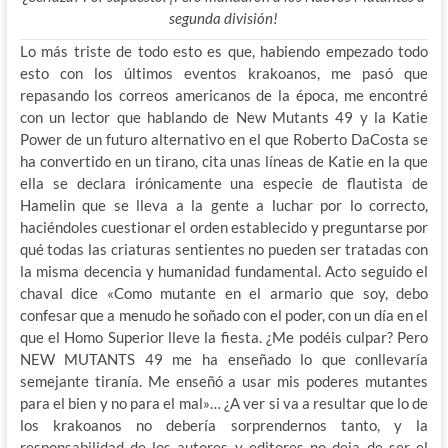
segunda división!
Lo más triste de todo esto es que, habiendo empezado todo
esto con los últimos eventos krakoanos, me pasó que
repasando los correos americanos de la época, me encontré
con un lector que hablando de New Mutants 49 y la Katie
Power de un futuro alternativo en el que Roberto DaCosta se
ha convertido en un tirano, cita unas líneas de Katie en la que
ella se declara irónicamente una especie de flautista de
Hamelin que se lleva a la gente a luchar por lo correcto,
haciéndoles cuestionar el orden establecido y preguntarse por
qué todas las criaturas sentientes no pueden ser tratadas con
la misma decencia y humanidad fundamental. Acto seguido el
chaval dice «Como mutante en el armario que soy, debo
confesar que a menudo he soñado con el poder, con un día en el
que el Homo Superior lleve la fiesta. ¿Me podéis culpar? Pero
NEW MUTANTS 49 me ha enseñado lo que conllevaría
semejante tiranía. Me enseñó a usar mis poderes mutantes
para el bien y no para el mal»… ¿A ver si va a resultar que lo de
los krakoanos no debería sorprendernos tanto, y la
responsabilidad de los autores y editores no deja de ser el