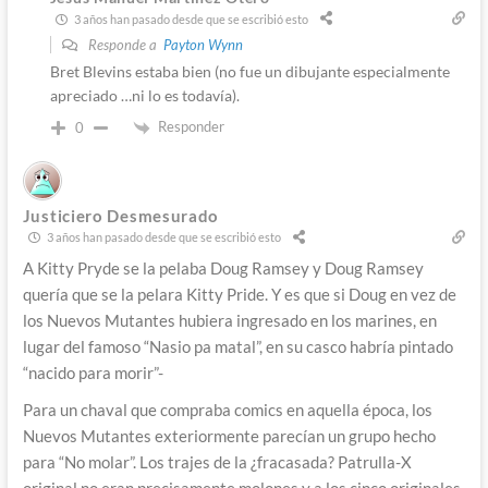
3 años han pasado desde que se escribió esto
Responde a
Payton Wynn
Bret Blevins estaba bien (no fue un dibujante especialmente
apreciado …ni lo es todavía).
Responder
0
Justiciero Desmesurado
3 años han pasado desde que se escribió esto
A Kitty Pryde se la pelaba Doug Ramsey y Doug Ramsey
quería que se la pelara Kitty Pride. Y es que si Doug en vez de
los Nuevos Mutantes hubiera ingresado en los marines, en
lugar del famoso “Nasio pa matal”, en su casco habría pintado
“nacido para morir”-
Para un chaval que compraba comics en aquella época, los
Nuevos Mutantes exteriormente parecían un grupo hecho
para “No molar”. Los trajes de la ¿fracasada? Patrulla-X
original no eran precisamente molones y a los cinco originales