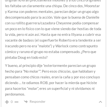
les faltaba un claramente una chispa. De cinco dos, Moonstar
y Karma con poderes mentales, parecían dejar un grupo algo
descompensado para la acción. Vale que la buena de Danielle
con su rollito guerrera/cazadora Cheyenne podía compensar
un poco en lo físico con lo que viene siendo dar hostias de toda
la vida, pero ni aún así. Hasta que no entra Illyana a cubrir esa
vacante de badass (el superfuerte Roberto era tendente a ser
iracundo pero no era “malote”) y Warlock como contrapunto
cómico y raruno el grupo no estaba compensado. ¿Pero que
pintaba Doug en todo esto?
Y bueno, al principio dije “exteriormente parecían un grupo
hecho para “No molar””. Pero esos chico/as, que hablaban y
pensaban como chicos reales, eran la caña y por eso concluyo
diciendo … te odiamos ROB, por hacer la mierda que hiciste
para hacerlos “molar”, eres un superficial y ni olvidamos ni
perdonamos.
Responder
0