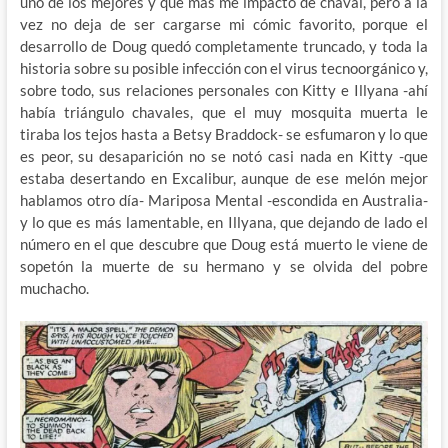
uno de los mejores y que más me impactó de chaval, pero a la
vez no deja de ser cargarse mi cómic favorito, porque el
desarrollo de Doug quedó completamente truncado, y toda la
historia sobre su posible infección con el virus tecnoorgánico y,
sobre todo, sus relaciones personales con Kitty e Illyana -ahí
había triángulo chavales, que el muy mosquita muerta le
tiraba los tejos hasta a Betsy Braddock- se esfumaron y lo que
es peor, su desaparición no se notó casi nada en Kitty -que
estaba desertando en Excalibur, aunque de ese melón mejor
hablamos otro día- Mariposa Mental -escondida en Australia-
y lo que es más lamentable, en Illyana, que dejando de lado el
número en el que descubre que Doug está muerto le viene de
sopetón la muerte de su hermano y se olvida del pobre
muchacho.