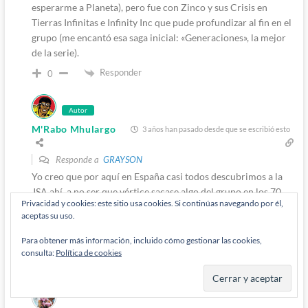
esperarme a Planeta), pero fue con Zinco y sus Crisis en
Tierras Infinitas e Infinity Inc que pude profundizar al fin en el
grupo (me encantó esa saga inicial: «Generaciones», la mejor
de la serie).
Responder
0
Autor
M'Rabo Mhulargo
3 años han pasado desde que se escribió esto
Responde a
GRAYSON
Yo creo que por aquí en España casi todos descubrimos a la
JSA ahí, a no ser que vértice sacase algo del grupo en los 70.
Privacidad y cookies: este sitio usa cookies. Si continúas navegando por él,
Y la evolución de McFarlane fue curiosa, pero hay que
aceptas su uso.
reconocerle que en esos años por lo menos intentaba hacer
Para obtener más información, incluido cómo gestionar las cookies,
cosas diferentes.
consulta:
Política de cookies
Responder
0