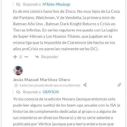
Responde a
M'Rabo Mhulargo
Es de mis cómics favoritos de Zinco. No muy lejos de La Cosa
del Pantano, Watchmen, V de Vendetta, la primera mini de
Batman Año Uno , Batman Dark Knight Returns y Crisis en
Tierras Infinitas. En series regulares me quedo con La Legión
de Super-Héroes y Los Nuevos Titanes, que jugaban en la
misma liga que la Imposible de Claremont (de hecho en los
años preCrisis no parecían realmente series DC).
Responder
0
Jesús Manuel Martínez Otero
3 años han pasado desde que se escribió esto
Responde a
GRAYSON
Yo los conocía de la edición Novaro (aunque entonces solo
pude leer alguno suelto) de los team-ups anuales con la JSA (e
historias de complemento dedicadas al grupo o a alguno de
sus miembros en diversos Novaro) y de su serie setentera
publicada por Vértice (aunque para leerla entera tuve que