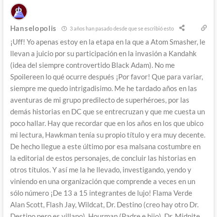
Hanselopolis
3 años han pasado desde que se escribió esto
¡Uff! Yo apenas estoy en la etapa en la que a Atom Smasher, le
llevan a juicio por su participación en la invasión a Kandahk
(idea del siempre controvertido Black Adam). No me
Spoilereen lo qué ocurre después ¡Por favor! Que para variar,
siempre me quedo intrigadisimo. Me he tardado años en las
aventuras de mi grupo predilecto de superhéroes, por las
demás historias en DC que se entrecruzan y que me cuesta un
poco hallar. Hay que recordar que en los años en los que ubico
mi lectura, Hawkman tenía su propio título y era muy decente.
De hecho llegue a este último por esa malsana costumbre en
la editorial de estos personajes, de concluir las historias en
otros títulos. Y así me la he llevado, investigando, yendo y
viniendo en una organización que comprende a veces en un
sólo número ¡De 13 a 15 integrantes de lujo! Flama Verde
Alan Scott, Flash Jay, Wildcat, Dr. Destino (creo hay otro Dr.
Destino pero es villano), Hourman (Padre e hijo), Dr. Midnite,