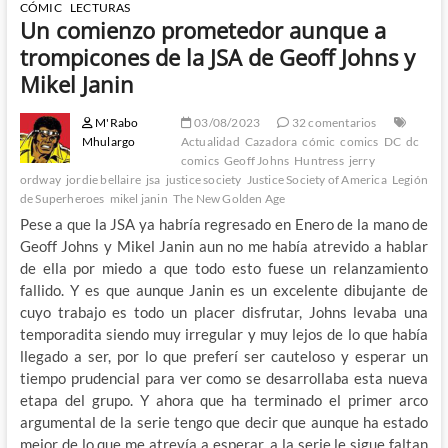
CÓMIC
LECTURAS
Un comienzo prometedor aunque a
trompicones de la JSA de Geoff Johns y
Mikel Janin
M'Rabo
03/08/2023
32 comentarios
Mhulargo
Actualidad
Cazadora
cómic
comics
DC
dc
comics
Geoff Johns
Huntress
jerry
ordway
jordie bellaire
jsa
justice society
Justice Society of America
Legión
de Superheroes
mikel janin
The New Golden Age
Pese a que la JSA ya habría regresado en Enero de la mano de
Geoff Johns y Mikel Janin aun no me había atrevido a hablar
de ella por miedo a que todo esto fuese un relanzamiento
fallido. Y es que aunque Janin es un excelente dibujante de
cuyo trabajo es todo un placer disfrutar, Johns levaba una
temporadita siendo muy irregular y muy lejos de lo que había
llegado a ser, por lo que preferí ser cauteloso y esperar un
tiempo prudencial para ver como se desarrollaba esta nueva
etapa del grupo. Y ahora que ha terminado el primer arco
argumental de la serie tengo que decir que aunque ha estado
mejor de lo que me atrevía a esperar, a la serie le sigue faltan