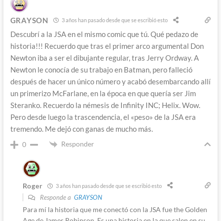
GRAYSON
3 años han pasado desde que se escribió esto
Descubrí a la JSA en el mismo comic que tú. Qué pedazo de
historia!!! Recuerdo que tras el primer arco argumental Don
Newton iba a ser el dibujante regular, tras Jerry Ordway. A
Newton le conocía de su trabajo en Batman, pero falleció
después de hacer un único número y acabó desembarcando allí
un primerizo McFarlane, en la época en que quería ser Jim
Steranko. Recuerdo la némesis de Infinity INC; Helix. Wow.
Pero desde luego la trascendencia, el «peso» de la JSA era
tremendo. Me dejó con ganas de mucho más.
Responder
0
Roger
3 años han pasado desde que se escribió esto
Responde a
GRAYSON
Para mí la historia que me conectó con la JSA fue the Golden
Age de James Robinson. Es una historia en la que salen en su