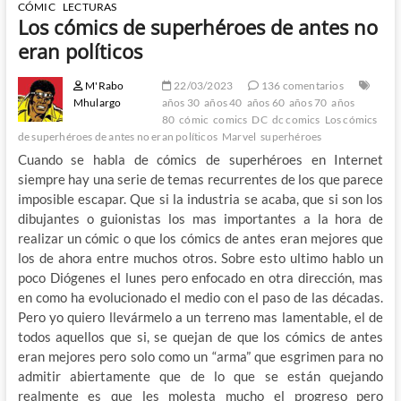
CÓMIC
LECTURAS
Los cómics de superhéroes de antes no
eran políticos
M'Rabo
22/03/2023
136 comentarios
Mhulargo
años 30
años 40
años 60
años 70
años
80
cómic
comics
DC
dc comics
Los cómics
de superhéroes de antes no eran políticos
Marvel
superhéroes
Cuando se habla de cómics de superhéroes en Internet
siempre hay una serie de temas recurrentes de los que parece
imposible escapar. Que si la industria se acaba, que si son los
dibujantes o guionistas los mas importantes a la hora de
realizar un cómic o que los cómics de antes eran mejores que
los de ahora entre muchos otros. Sobre esto ultimo hablo un
poco Diógenes el lunes pero enfocado en otra dirección, mas
en como ha evolucionado el medio con el paso de las décadas.
Pero yo quiero llevármelo a un terreno mas lamentable, el de
todos aquellos que si, se quejan de que los cómics de antes
eran mejores pero solo como un “arma” que esgrimen para no
admitir abiertamente que de lo que se están quejando
realmente es que les molesta mucho el progreso pero