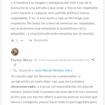
y al hombre a su imagen y semejanza del lodo y eso de la
evolución es una patraña o que votar a Vox es tan respetable
como hacerlo a cualquier otro partido político) menos
respetables. Y no, si eres tonto o nazi yo NO tengo que
respetarlo. No todas las creencias merecen ser respetadas,
eso es buenismo mal entendido (y proselitismo de la
estupidez …y ya pulula suficiente estupidez por el mundo).
Responder
0
Payton Wynn
3 años han pasado desde que se escribió esto
Responde a
Jesús Manuel Martínez Otero
Yo cuando oigo los términos de «conservador» o
«progresista» yo suelo dejar caer que me considero
ultraconservador
, y tras las correspondientes miradas de
estupor (sobre todo si quienes me oyen decirlo me conocen),
aclaro que con eso me refiero a que los avances sociales que
hemos conseguido, pienso hacer todo lo que haga falta para