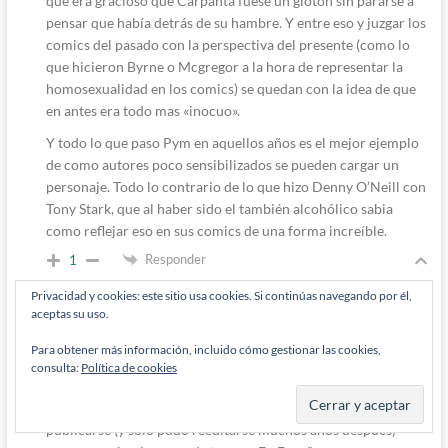
que era gracioso que Carpanta fuese un glotón sin pararse a
pensar que había detrás de su hambre. Y entre eso y juzgar los
comics del pasado con la perspectiva del presente (como lo
que hicieron Byrne o Mcgregor a la hora de representar la
homosexualidad en los comics) se quedan con la idea de que
en antes era todo mas «inocuo».
Y todo lo que paso Pym en aquellos años es el mejor ejemplo
de como autores poco sensibilizados se pueden cargar un
personaje. Todo lo contrario de lo que hizo Denny O’Neill con
Tony Stark, que al haber sido el también alcohólico sabia
como reflejar eso en sus comics de una forma increíble.
Responder
1
Privacidad y cookies: este sitio usa cookies. Si continúas navegando por él,
aceptas su uso.
Jesús Manuel Martínez Otero
Para obtener más información, incluido cómo gestionar las cookies,
3 años han pasado desde que se escribió esto
consulta:
Política de cookies
Responde a
M'Rabo Mhulargo
De hecho, llegado el momento, Carpanta tuvo que dejar de
publicarse (y solo pudo reeditarse muchos años después)