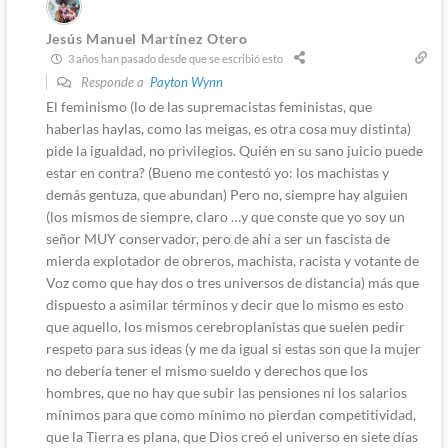
Jesús Manuel Martínez Otero
3 años han pasado desde que se escribió esto
Responde a
Payton Wynn
El feminismo (lo de las supremacistas feministas, que
haberlas haylas, como las meigas, es otra cosa muy distinta)
pide la igualdad, no privilegios. Quién en su sano juicio puede
estar en contra? (Bueno me contestó yo: los machistas y
demás gentuza, que abundan) Pero no, siempre hay alguien
(los mismos de siempre, claro …y que conste que yo soy un
señor MUY conservador, pero de ahí a ser un fascista de
mierda explotador de obreros, machista, racista y votante de
Voz como que hay dos o tres universos de distancia) más que
dispuesto a asimilar términos y decir que lo mismo es esto
que aquello, los mismos cerebroplanistas que suelen pedir
respeto para sus ideas (y me da igual si estas son que la mujer
no debería tener el mismo sueldo y derechos que los
hombres, que no hay que subir las pensiones ni los salarios
mínimos para que como mínimo no pierdan competitividad,
que la Tierra es plana, que Dios creó el universo en siete días