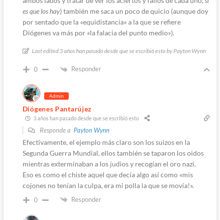
ambos lados y tratar de ver los aciertos y fallos de cada uno,
si
es que los hay
) también me saca un poco de quicio (aunque doy
por sentado que la «equidistancia» a la que se refiere
Diógenes va más por «la falacia del punto medio»).
Last edited 3 años han pasado desde que se escribió esto by Payton Wynn
Responder
0
Admin
Diógenes Pantarújez
3 años han pasado desde que se escribió esto
Responde a
Payton Wynn
Efectivamente, el ejemplo más claro son los suizos en la
Segunda Guerra Mundial, ellos también se taparon los oidos
mientras exterminaban a los judios y recogían el oro nazi.
Eso es como el chiste aquel que decía algo así como «mis
cojones no tenían la culpa, era mi polla la que se movía!».
Responder
0