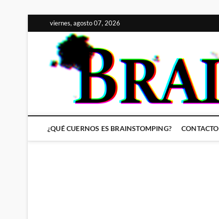
Saltar
viernes, agosto 07, 2026
al
contenido
¿QUÉ CUERNOS ES BRAINSTOMPING?
CONTACTO