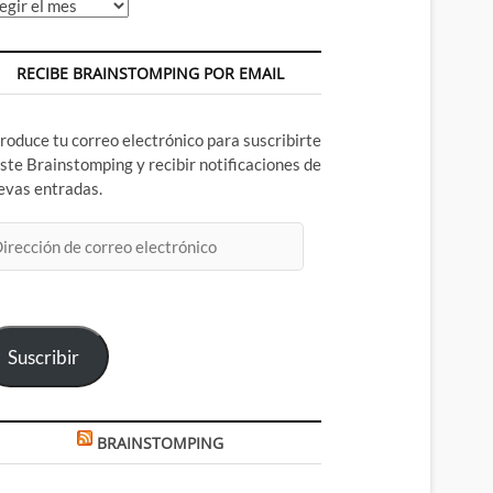
chivos
RECIBE BRAINSTOMPING POR EMAIL
troduce tu correo electrónico para suscribirte
este Brainstomping y recibir notificaciones de
evas entradas.
rección
rreo
ectrónico
Suscribir
BRAINSTOMPING