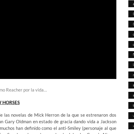
omo Reacher por la vida…
 HORSES
de las novelas de Mick Herron de la que se estrenaron dos
un Gary Oldman en estado de gracia dando vida a Jackson
 muchos han definido como el anti-Smiley (personaje al que