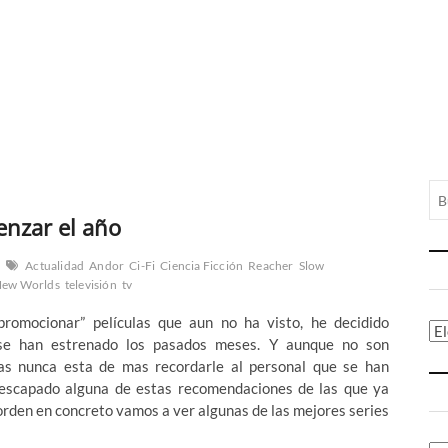
nzar el año
Actualidad
Andor
Ci-Fi
Ciencia Ficción
Reacher
Slow
 New Worlds
televisión
tv
romocionar” películas que aun no ha visto, he decidido
Ca
 se han estrenado los pasados meses. Y aunque no son
as nunca esta de mas recordarle al personal que se han
escapado alguna de estas recomendaciones de las que ya
orden en concreto vamos a ver algunas de las mejores series