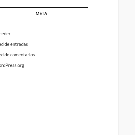
META
ceder
ed de entradas
ed de comentarios
rdPress.org