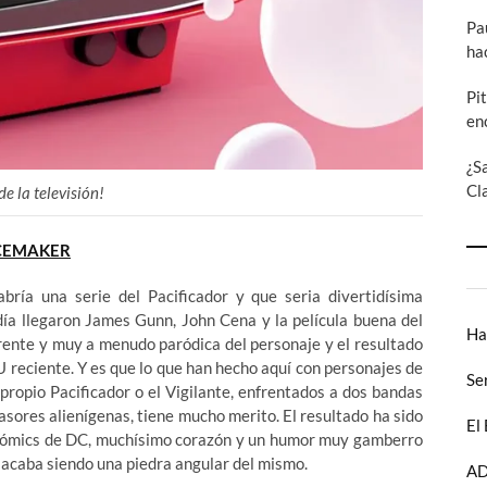
Pa
ha
Pi
en
¿S
Cl
e la televisión!
CEMAKER
ría una serie del Pacificador y que seria divertidísima
ía llegaron James Gunn, John Cena y la película buena del
Ha
rente y muy a menudo paródica del personaje y el resultado
 reciente. Y es que lo que han hecho aquí con personajes de
Se
propio Pacificador o el Vigilante, enfrentados a dos bandas
sores alienígenas, tiene mucho merito. El resultado ha sido
El
s cómics de DC, muchísimo corazón y un humor muy gamberro
 acaba siendo una piedra angular del mismo.
AD