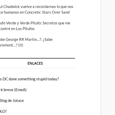
ul Chadwick vuelve a recordarnos lo que nos
ce humanos en Concrete: Stars Over Sand
tufo Verde y Verde Pitufo: Secretos que me
contré en Los Pitufos
abe George RR Martin…?: ¿Sabe
aremont…? (II)
ENLACES
s DC done something stupid today?
ré breve (EmeA)
 Blog de Jotace
LO!