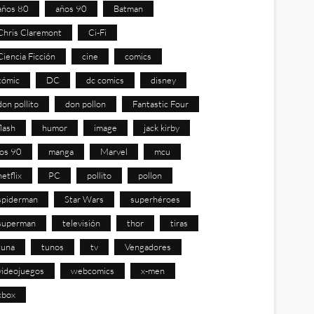
años 80
años 90
Batman
Chris Claremont
Ci-Fi
Ciencia Ficción
cine
comics
cómic
DC
dc comics
disney
don pollito
don pollon
Fantastic Four
flash
humor
image
jack kirby
los 90
manga
Marvel
mcu
netflix
PC
pollito
pollon
spiderman
Star Wars
superhéroes
superman
televisión
thor
tiras
tuna
tunos
tv
Vengadores
videojuegos
webcomics
x-men
xbox