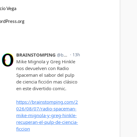
cío Vega
rdPress.org