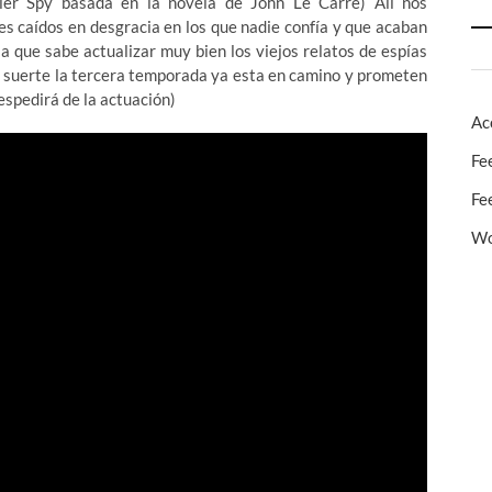
dier Spy basada en la novela de John Le Carre) Ali nos
s caídos en desgracia en los que nadie confía y que acaban
a que sabe actualizar muy bien los viejos relatos de espías
or suerte la tercera temporada ya esta en camino y prometen
espedirá de la actuación)
Ac
Fe
Fe
Wo