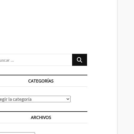
n
ú
Buscar
…
CATEGORÍAS
tegorías
ARCHIVOS