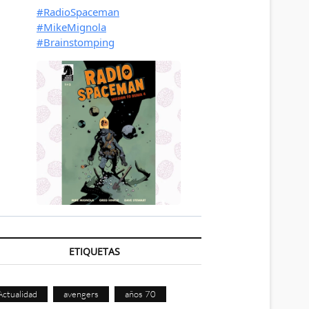
ETIQUETAS
Actualidad
avengers
años 70