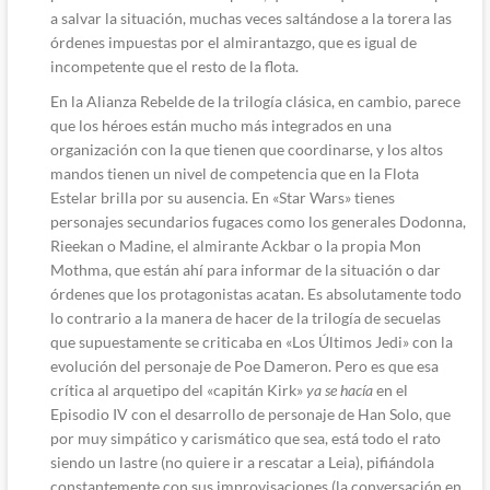
a salvar la situación, muchas veces saltándose a la torera las
órdenes impuestas por el almirantazgo, que es igual de
incompetente que el resto de la flota.
En la Alianza Rebelde de la trilogía clásica, en cambio, parece
que los héroes están mucho más integrados en una
organización con la que tienen que coordinarse, y los altos
mandos tienen un nivel de competencia que en la Flota
Estelar brilla por su ausencia. En «Star Wars» tienes
personajes secundarios fugaces como los generales Dodonna,
Rieekan o Madine, el almirante Ackbar o la propia Mon
Mothma, que están ahí para informar de la situación o dar
órdenes que los protagonistas acatan. Es absolutamente todo
lo contrario a la manera de hacer de la trilogía de secuelas
que supuestamente se criticaba en «Los Últimos Jedi» con la
evolución del personaje de Poe Dameron. Pero es que esa
crítica al arquetipo del «capitán Kirk»
ya se hacía
en el
Episodio IV con el desarrollo de personaje de Han Solo, que
por muy simpático y carismático que sea, está todo el rato
siendo un lastre (no quiere ir a rescatar a Leia), pifiándola
constantemente con sus improvisaciones (la conversación en