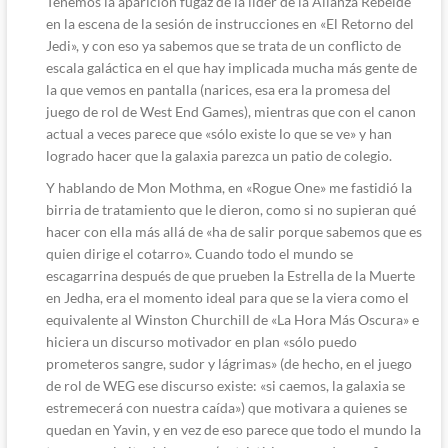
Tenemos la aparición fugaz de la líder de la Alianza Rebelde
en la escena de la sesión de instrucciones en «El Retorno del
Jedi», y con eso ya sabemos que se trata de un conflicto de
escala galáctica en el que hay implicada mucha más gente de
la que vemos en pantalla (narices, esa era la promesa del
juego de rol de West End Games), mientras que con el canon
actual a veces parece que «sólo existe lo que se ve» y han
logrado hacer que la galaxia parezca un patio de colegio.
Y hablando de Mon Mothma, en «Rogue One» me fastidió la
birria de tratamiento que le dieron, como si no supieran qué
hacer con ella más allá de «ha de salir porque sabemos que es
quien dirige el cotarro». Cuando todo el mundo se
escagarrina después de que prueben la Estrella de la Muerte
en Jedha, era el momento ideal para que se la viera como el
equivalente al Winston Churchill de «La Hora Más Oscura» e
hiciera un discurso motivador en plan «sólo puedo
prometeros sangre, sudor y lágrimas» (de hecho, en el juego
de rol de WEG ese discurso existe: «si caemos, la galaxia se
estremecerá con nuestra caída») que motivara a quienes se
quedan en Yavin, y en vez de eso parece que todo el mundo la