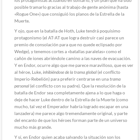
los protagonistas actuando en solitario, y un plan que ha sido
posible tramarlo gracias al trabajo de gente anónima (hasta
«Rogue One») que consiguió los planos de la Estrella de la
Muerte.
Y ojo, que en la batalla de Hoth, Luke tendrá poquísimo
protagonismo (el AT-AT que logra destruir casi parece un
premio de consolación para que no quede eclipsado por
Wedge), y tenemos cortes a «batallas paralelas» como el
cañón de iones abriéndole camino a las naves de evacuación.
Y en Endor, ocurre algo que me parece maravilloso, que es ver
al héroe, Luke,
inhibiéndose de la trama global
(el conflicto
Imperio-Rebelión) para preferir centrarse en una
trama
personal
(el conflicto con su padre)
.
Que la resolución de la
batalla de Endor sea completamente ajena a lo que haga o
deje de hacer Luke dentro de la Estrella de la Muerte (como
mucho, tal vez el Emperador habría logrado escapar en una
lanzadera) me parece algo tremendamente original, y parte
del encanto de que los héroes forman parte de un universo
mucho más grande.
Y sí, en Endor quien acaba salvando la situación son los