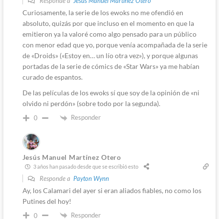
Responde a
Jesús Manuel Martínez Otero
Curiosamente, la serie de los ewoks no me ofendió en
absoluto, quizás por que incluso en el momento en que la
emitieron ya la valoré como algo pensado para un público
con menor edad que yo, porque venía acompañada de la serie
de «Droids» («Estoy en… un lío otra vez»), y porque algunas
portadas de la serie de cómics de «Star Wars» ya me habían
curado de espantos.
De las películas de los ewoks sí que soy de la opinión de «ni
olvido ni perdón» (sobre todo por la segunda).
Responder
0
Jesús Manuel Martínez Otero
3 años han pasado desde que se escribió esto
Responde a
Payton Wynn
Ay, los Calamari del ayer si eran aliados fiables, no como los
Putines del hoy!
Responder
0