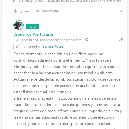
Last edited 3 años han pasado desde que se escribió esto by Payton Wynn
Responder
0
Autor
Diógenes Pantarújez
3 años han pasado desde que se escribió esto
Responde a
Payton Wynn
En ese momento la rebelión no tiene flota para una
confrontación directa contra el Imperio. Y eso lo saben
Mothma y todos los demás líderes, saben que no van a poder
hacer frente a las consecuencias de una rebelión abierta.
Actúan mejor desde las sombras, atacar rápido y desaparecer
después, que a ser posible parezca un accidente; no creen
estar listos para salir del armario.
Y tienen razón, no están listos. Su mejor arma es que están
escondidos, que el Imperio no sabe quienes y cuantos son; un
ataque directo con toda la flota pondría al Imperio en alerta y
les daría demasiadas pistas sobre quienes y qué efectivos
poseen, y por eso todos se rajan, porque son demasiado