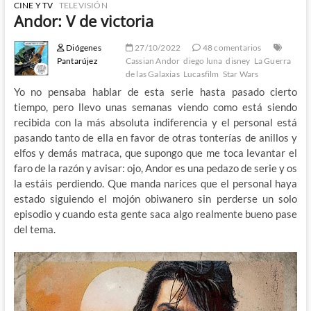
CINE Y TV
TELEVISIÓN
Andor: V de victoria
Diógenes
27/10/2022
48 comentarios
Pantarújez
Cassian Andor
diego luna
disney
La Guerra
de las Galaxias
Lucasfilm
Star Wars
Yo no pensaba hablar de esta serie hasta pasado cierto
tiempo, pero llevo unas semanas viendo como está siendo
recibida con la más absoluta indiferencia y el personal está
pasando tanto de ella en favor de otras tonterías de anillos y
elfos y demás matraca, que supongo que me toca levantar el
faro de la razón y avisar: ojo, Andor es una pedazo de serie y os
la estáis perdiendo. Que manda narices que el personal haya
estado siguiendo el mojón obiwanero sin perderse un solo
episodio y cuando esta gente saca algo realmente bueno pase
del tema.