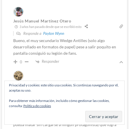
Jesús Manuel Martínez Otero
3 años han pasado desde que se escribió esto
Responde a
Payton Wynn
Bueno, el muy secundario Wedge Antilles (solo algo
desarrollado en formatos de papel) pese a salir poquito en
pantalla consiguió su legión de fans.
Responder
0
Privacidad y cookies: este sitio usa cookies. Si continúas navegando por él,
Payton Wynn
3 años han pasado desde que se escribió esto
aceptas su uso.
Responde a
Jesús Manuel Martínez Otero
Para obtener más información, incluido cómo gestionar las cookies,
Wedge es el paradigma del «camisa malva», que es un «camisa
consulta:
Política de cookies
roja» (nombre derivado de los oficiales de seguridad de «Star
Trek» cuya función principal es que haya alguien a quien se
pueda matar sin cargarse a ningún protagonista) que logra