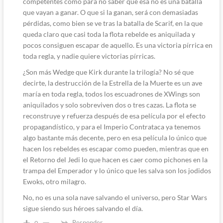
competentes como para no saber que ésa no es una batalla
que vayan a ganar. O que si la ganan, será con demasiadas
pérdidas, como bien se ve tras la batalla de Scarif, en la que
queda claro que casi toda la flota rebelde es aniquilada y
pocos consiguen escapar de aquello. Es una victoria pírrica en
toda regla, y nadie quiere victorias pírricas.
¿Son más Wedge que Kirk durante la trilogía? No sé que
decirte, la destrucción de la Estrella de la Muerte es un ave
maría en toda regla, todos los escuadrones de XWings son
aniquilados y solo sobreviven dos o tres cazas. La flota se
reconstruye y refuerza después de esa película por el efecto
propagandístico, y para el Imperio Contrataca ya tenemos
algo bastante más decente, pero en esa película lo único que
hacen los rebeldes es escapar como pueden, mientras que en
el Retorno del Jedi lo que hacen es caer como pichones en la
trampa del Emperador y lo único que les salva son los jodidos
Ewoks, otro milagro.
No, no es una sola nave salvando el universo, pero Star Wars
sigue siendo sus héroes salvando el día.
Responder