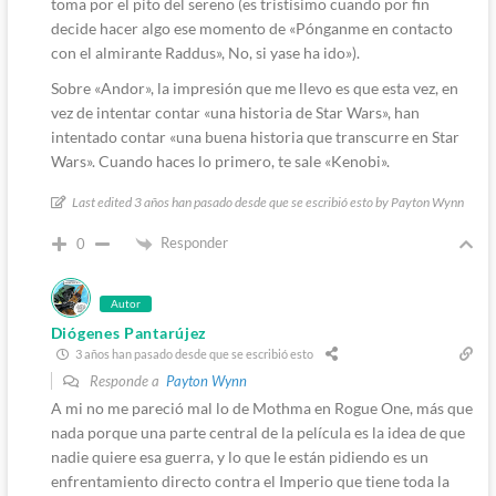
toma por el pito del sereno (es tristísimo cuando por fin
decide hacer algo ese momento de «Pónganme en contacto
con el almirante Raddus», No, si yase ha ido»).
Sobre «Andor», la impresión que me llevo es que esta vez, en
vez de intentar contar «una historia de Star Wars», han
intentado contar «una buena historia que transcurre en Star
Wars». Cuando haces lo primero, te sale «Kenobi».
Last edited 3 años han pasado desde que se escribió esto by Payton Wynn
Responder
0
Autor
Diógenes Pantarújez
3 años han pasado desde que se escribió esto
Responde a
Payton Wynn
A mi no me pareció mal lo de Mothma en Rogue One, más que
nada porque una parte central de la película es la idea de que
nadie quiere esa guerra, y lo que le están pidiendo es un
enfrentamiento directo contra el Imperio que tiene toda la