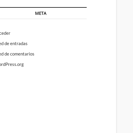
META
ceder
ed de entradas
ed de comentarios
rdPress.org