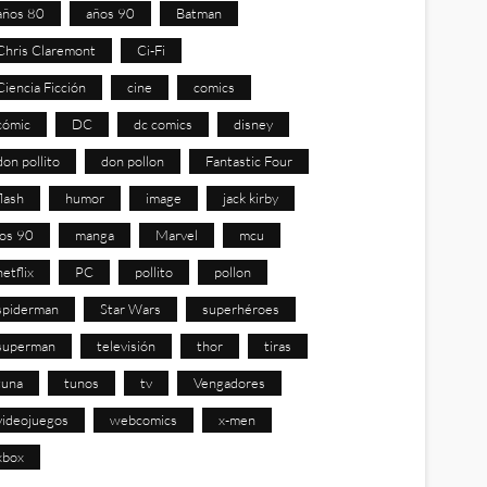
años 80
años 90
Batman
Chris Claremont
Ci-Fi
Ciencia Ficción
cine
comics
cómic
DC
dc comics
disney
don pollito
don pollon
Fantastic Four
flash
humor
image
jack kirby
los 90
manga
Marvel
mcu
netflix
PC
pollito
pollon
spiderman
Star Wars
superhéroes
superman
televisión
thor
tiras
tuna
tunos
tv
Vengadores
videojuegos
webcomics
x-men
xbox