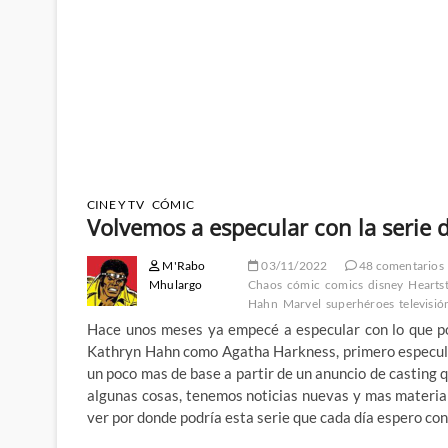
CINE Y TV
CÓMIC
Volvemos a especular con la serie 
M'Rabo
03/11/2022
48 comentarios
Mhulargo
Chaos
cómic
comics
disney
Hearts
Hahn
Marvel
superhéroes
televisió
Hace unos meses ya empecé a especular con lo que pod
Kathryn Hahn como Agatha Harkness, primero especulan
un poco mas de base a partir de un anuncio de casting
algunas cosas, tenemos noticias nuevas y mas material
ver por donde podría esta serie que cada día espero co