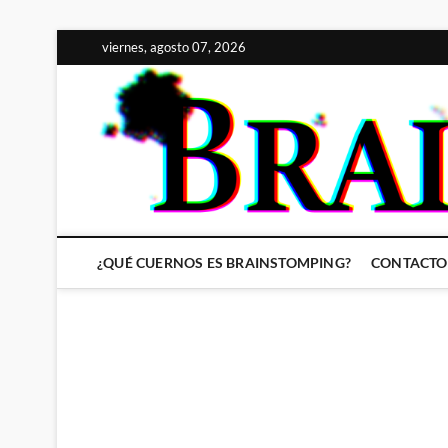
Saltar
viernes, agosto 07, 2026
al
contenido
¿QUÉ CUERNOS ES BRAINSTOMPING?
CONTACTO