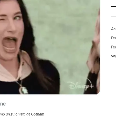
Ac
Fe
Fe
Wo
 como un guionista de Gotham