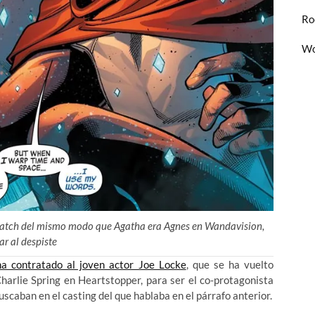
Ro
Wo
ratch del mismo modo que Agatha era Agnes en Wandavision,
ar al despiste
ha contratado al joven actor Joe Locke
, que se ha vuelto
harlie Spring en Heartstopper, para ser el co-protagonista
uscaban en el casting del que hablaba en el párrafo anterior.