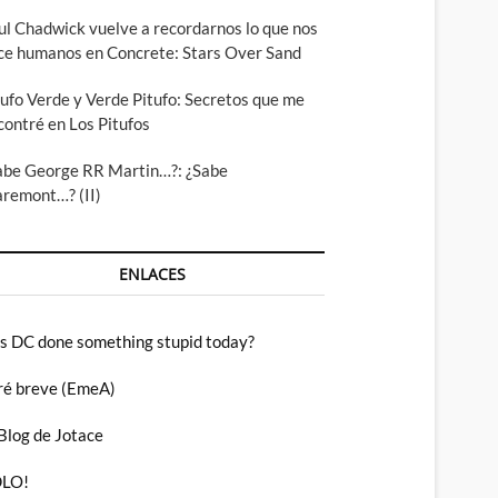
ul Chadwick vuelve a recordarnos lo que nos
ce humanos en Concrete: Stars Over Sand
tufo Verde y Verde Pitufo: Secretos que me
contré en Los Pitufos
abe George RR Martin…?: ¿Sabe
aremont…? (II)
ENLACES
s DC done something stupid today?
ré breve (EmeA)
 Blog de Jotace
LO!