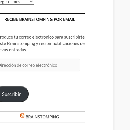
chivos
RECIBE BRAINSTOMPING POR EMAIL
troduce tu correo electrónico para suscribirte
este Brainstomping y recibir notificaciones de
evas entradas.
rección
rreo
ectrónico
Suscribir
BRAINSTOMPING