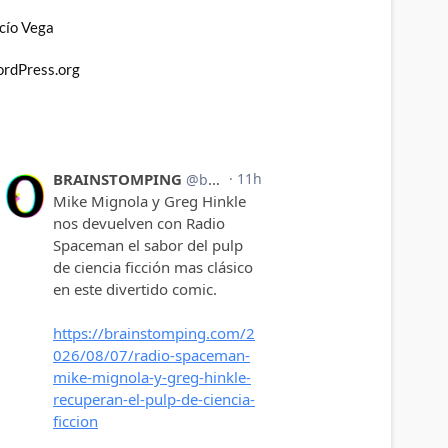
cío Vega
rdPress.org