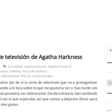
de televisión de Agatha Harkness
Actualidad
Agatha Harkness
Agatha: Coven of
topper
hulkling
Joe Locke
Kathryn
n
Wandavision
Wiccan
young avengers
ría dar de si la serie de televisión que va a protagonizar
Ca
do a lo loco sobre lo que me gustaría ver y mas tarde con
 que prometía ser interesante. Desde entonces han cambiado
 con el que especular, así que vamos a dejarnos llevar para
n mas ganas.