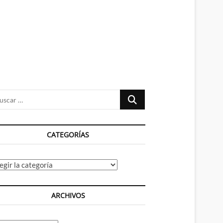
n
ú
Buscar
…
CATEGORÍAS
tegorías
ARCHIVOS