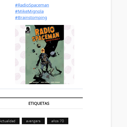
ETIQUETAS
Actualidad
avengers
años 70