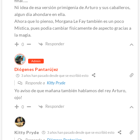
final…..
Ni idea de esa versión primigenia de Arturo y sus caballeros,
algun dia ahondare en ella.
Ahora que lo pienso, Morgana Le Fay también es un poco
Mistica, pues podia cambiar físicamente de aspecto gracias a
la magia.
Responder
0
Admin
Diógenes Pantarújez
3 años han pasado desde que se escribió esto
Responde a
Kitty Pryde
Yo aviso de que mañana también hablamos del rey Arturo,
ojo!
Responder
0
Kitty Pryde
3 años han pasado desde que se escribió esto
Responde a
Diógenes Pantarújez