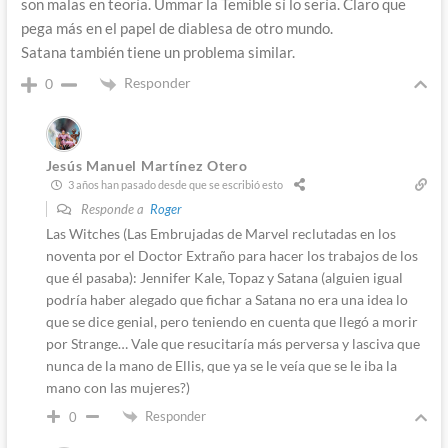
son malas en teoría. Ummar la Temible sí lo sería. Claro que
pega más en el papel de diablesa de otro mundo.
Satana también tiene un problema similar.
Responder
0
Jesús Manuel Martínez Otero
3 años han pasado desde que se escribió esto
Responde a
Roger
Las Witches (Las Embrujadas de Marvel reclutadas en los
noventa por el Doctor Extraño para hacer los trabajos de los
que él pasaba): Jennifer Kale, Topaz y Satana (alguien igual
podría haber alegado que fichar a Satana no era una idea lo
que se dice genial, pero teniendo en cuenta que llegó a morir
por Strange… Vale que resucitaría más perversa y lasciva que
nunca de la mano de Ellis, que ya se le veía que se le iba la
mano con las mujeres?)
Responder
0