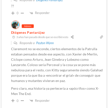
??
Responder
0
Admin
Diógenes Pantarújez
3 años han pasado desde que se escribió esto
Responde a
Payton Wynn
Claremont no se esconde, ciertos elementos de la Patrulla
estaban pensados desde ese aspecto, con Xavier de Merlin,
Cíclope como Arturo, Jean Ginebra y Lobezno como
Lanzarote. Coloso sería Perceval y la cosa ya se pone más
nebulosa para el resto, con Kitty seguramente siendo Galahad
porque era la que iba a «encontrar el grial» de conseguir que
humanos y mutantes vivieran en paz.
Pero claro, esa historia ya pertecería a «apócrifos» como X-
Men The End.
Responder
0