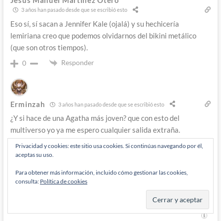
3 años han pasado desde que se escribió esto
Eso sí, sí sacan a Jennifer Kale (ojalá) y su hechicería
lemiriana creo que podemos olvidarnos del bikini metálico
(que son otros tiempos).
Responder
0
Erminzah
3 años han pasado desde que se escribió esto
¿Y si hace de una Agatha más joven? que con esto del
multiverso yo ya me espero cualquier salida extraña.
Dos Agathas coexistiendo…
Privacidad y cookies: este sitio usa cookies. Si continúas navegando por él,
Vale que es más lógico que epxloten personajes ya existentes
aceptas su uso.
del gran elenco de marvel, pero por hipotetizar…
Para obtener más información, incluido cómo gestionar las cookies,
Responder
0
consulta:
Política de cookies