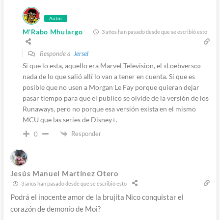
Autor
M'Rabo Mhulargo
3 años han pasado desde que se escribió esto
Responde a
Jersel
Si que lo esta, aquello era Marvel Television, el «Loebverso»
nada de lo que salió allí lo van a tener en cuenta. Si que es
posible que no usen a Morgan Le Fay porque quieran dejar
pasar tiempo para que el publico se olvide de la versión de los
Runaways, pero no porque esa versión exista en el mismo
MCU que las series de Disney+.
Responder
0
Jesús Manuel Martínez Otero
3 años han pasado desde que se escribió esto
Podrá el inocente amor de la brujita Nico conquistar el
corazón de demonio de Moi?