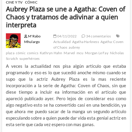
CINE Y TV
CÓMIC
Aubrey Plaza se une a Agatha: Coven of
Chaos y tratamos de adivinar a quien
interpreta
M'Rabo
04/11/2022
34 comentarios
Mhulargo
Actualidad
Agatha Harkness
Agatha: Coven
of Chaos
aubrey
plaza
cómic
comics
Kathryn Hahn
Marvel
mcu
Morgan Le Fay
Nicholas
Scratch
superhéroes
A veces la actualidad nos pisa algún articulo que estaba
programado y eso es lo que sucedió anoche mismo cuando se
supo que la actriz Aubrey Plaza es la mas reciente
incorporación a la serie de Agatha: Coven of Chaos, sin que
diese tiempo a incluir ea información en el articulo que
apareció publicado ayer. Pero lejos de considerar eso como
algo negativo esto se ha convertido casi en una bendición, ya
que ahora me puedo sacar de la manga un segundo articulo
especulando sobre a quien puede dar vida esta genial actriz en
esta serie que cada vez espero con mas ganas.