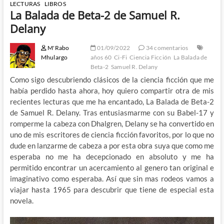
LECTURAS
LIBROS
La Balada de Beta-2 de Samuel R.
Delany
M'Rabo
01/09/2022
34 comentarios
Mhulargo
años 60
Ci-Fi
Ciencia Ficción
La Balada de
Beta-2
Samuel R. Delany
Como sigo descubriendo clásicos de la ciencia ficción que me
había perdido hasta ahora, hoy quiero compartir otra de mis
recientes lecturas que me ha encantado, La Balada de Beta-2
de Samuel R. Delany. Tras entusiasmarme con su Babel-17 y
romperme la cabeza con Dhalgren, Delany se ha convertido en
uno de mis escritores de ciencia ficción favoritos, por lo que no
dude en lanzarme de cabeza a por esta obra suya que como me
esperaba no me ha decepcionado en absoluto y me ha
permitido encontrar un acercamiento al genero tan original e
imaginativo como esperaba. Así que sin mas rodeos vamos a
viajar hasta 1965 para descubrir que tiene de especial esta
novela.