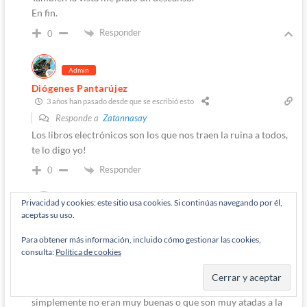
En fin.
Responder
0
Admin
Diógenes Pantarújez
3 años han pasado desde que se escribió esto
Responde a
Zatannasay
Los libros electrónicos son los que nos traen la ruina a todos,
te lo digo yo!
Responder
0
Privacidad y cookies: este sitio usa cookies. Si continúas navegando por él,
aceptas su uso.
Stravinkay Modelarus
3 años han pasado desde que se escribió esto
Para obtener más información, incluido cómo gestionar las cookies,
consulta:
Política de cookies
Responde a
Zatannasay
Yo leí bastante de niño cuando tenía probablemente el menor
acceso a las grandes obras, así que leía muchas cosas que
simplemente no eran muy buenas o que son muy atadas a la