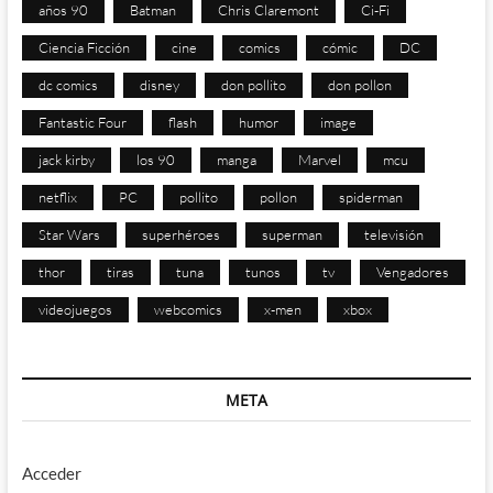
años 90
Batman
Chris Claremont
Ci-Fi
Ciencia Ficción
cine
comics
cómic
DC
dc comics
disney
don pollito
don pollon
Fantastic Four
flash
humor
image
jack kirby
los 90
manga
Marvel
mcu
netflix
PC
pollito
pollon
spiderman
Star Wars
superhéroes
superman
televisión
thor
tiras
tuna
tunos
tv
Vengadores
videojuegos
webcomics
x-men
xbox
META
Acceder