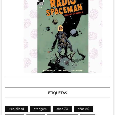
ETIQUETAS
Actualidad
avengers
años 70
años 80