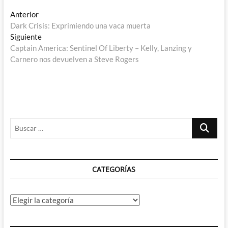
Navegación
Entrada
Anterior
anterior:
Dark Crisis: Exprimiendo una vaca muerta
de
Entrada
Siguiente
entradas
siguiente:
Captain America: Sentinel Of Liberty – Kelly, Lanzing y
Carnero nos devuelven a Steve Rogers
Buscar
…
CATEGORÍAS
Categorías