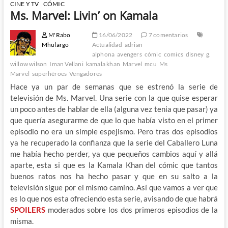
CINE Y TV
CÓMIC
Ms. Marvel: Livin’ on Kamala
M'Rabo
16/06/2022
7 comentarios
Mhulargo
Actualidad
adrian
alphona
avengers
cómic
comics
disney
g.
willow wilson
Iman Vellani
kamala khan
Marvel
mcu
Ms
Marvel
superhéroes
Vengadores
Hace ya un par de semanas que se estrenó la serie de
televisión de Ms. Marvel. Una serie con la que quise esperar
un poco antes de hablar de ella (alguna vez tenia que pasar) ya
que quería asegurarme de que lo que había visto en el primer
episodio no era un simple espejismo. Pero tras dos episodios
ya he recuperado la confianza que la serie del Caballero Luna
me había hecho perder, ya que pequeños cambios aquí y allá
aparte, esta si que es la Kamala Khan del cómic que tantos
buenos ratos nos ha hecho pasar y que en su salto a la
televisión sigue por el mismo camino. Así que vamos a ver que
es lo que nos esta ofreciendo esta serie, avisando de que habrá
SPOILERS
moderados sobre los dos primeros episodios de la
misma.