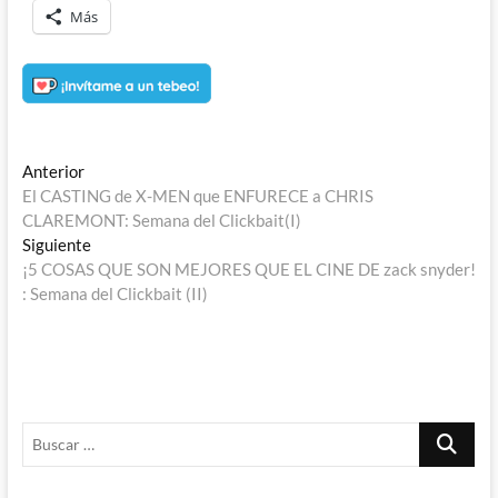
Más
Navegación
Entrada
Anterior
anterior:
El CASTING de X-MEN que ENFURECE a CHRIS
de
CLAREMONT: Semana del Clickbait(I)
entradas
Entrada
Siguiente
siguiente:
¡5 COSAS QUE SON MEJORES QUE EL CINE DE zack snyder!
: Semana del Clickbait (II)
Buscar
…