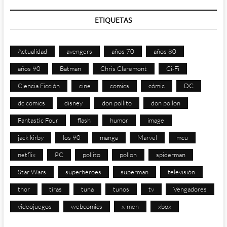
ETIQUETAS
Actualidad
avengers
años 70
años 80
años 90
Batman
Chris Claremont
Ci-Fi
Ciencia Ficción
cine
comics
cómic
DC
dc comics
disney
don pollito
don pollon
Fantastic Four
flash
humor
image
jack kirby
los 90
manga
Marvel
mcu
netflix
PC
pollito
pollon
spiderman
Star Wars
superhéroes
superman
televisión
thor
tiras
tuna
tunos
tv
Vengadores
videojuegos
webcomics
x-men
xbox