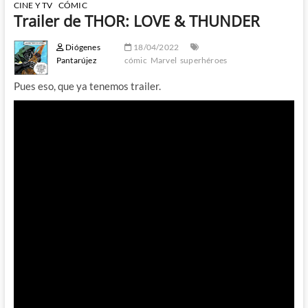
CINE Y TV
CÓMIC
Trailer de THOR: LOVE & THUNDER
Diógenes
18/04/2022
Pantarújez
cómic
Marvel
superhéroes
Pues eso, que ya tenemos trailer.