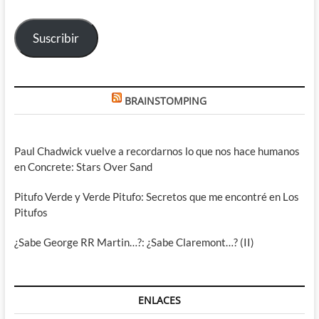
correo
electrónico
Suscribir
BRAINSTOMPING
Paul Chadwick vuelve a recordarnos lo que nos hace humanos
en Concrete: Stars Over Sand
Pitufo Verde y Verde Pitufo: Secretos que me encontré en Los
Pitufos
¿Sabe George RR Martin…?: ¿Sabe Claremont…? (II)
ENLACES