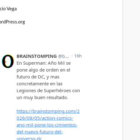
cío Vega
rdPress.org