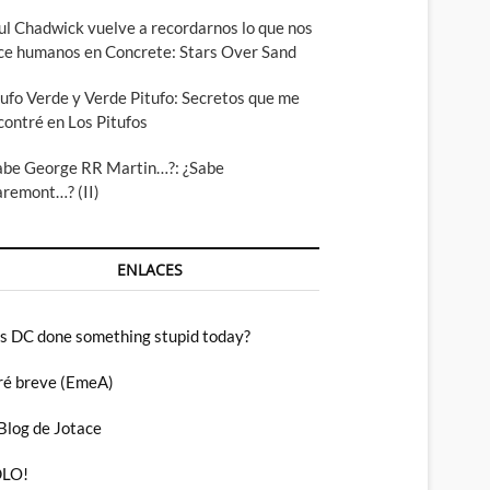
ul Chadwick vuelve a recordarnos lo que nos
ce humanos en Concrete: Stars Over Sand
tufo Verde y Verde Pitufo: Secretos que me
contré en Los Pitufos
abe George RR Martin…?: ¿Sabe
aremont…? (II)
ENLACES
s DC done something stupid today?
ré breve (EmeA)
 Blog de Jotace
LO!