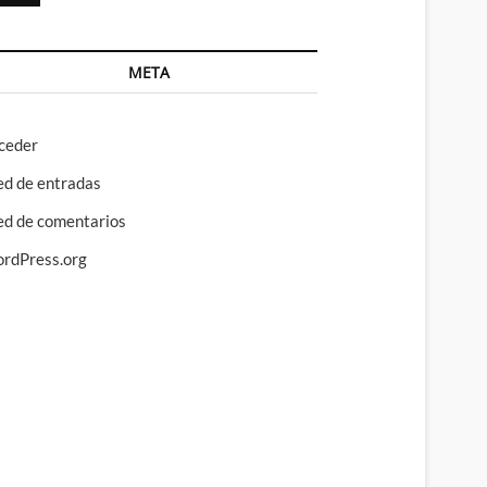
META
ceder
ed de entradas
ed de comentarios
rdPress.org