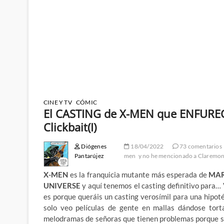
CINE Y TV
CÓMIC
El CASTING de X-MEN que ENFURE
Clickbait(I)
Diógenes
18/04/2022
73 comentarios
Pantarújez
men
y no he mencionado a Claremo
X-MEN
es la franquicia mutante más esperada de
MAR
UNIVERSE
y aquí tenemos el casting definitivo para…
es porque queráis un casting verosímil para una hipoté
solo veo películas de gente en mallas dándose tort
melodramas de señoras que tienen problemas porque su