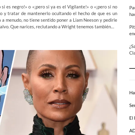
 si es negro!» o «¡pero si ya es el Vigilante!» o «¡pero si no
Pa
gio y tratar de mantenerlo ocultando el hecho de que es un
ha
 a menudo, no tiene sentido poner a Liam Neeson y pedirle
 calvo. Que narices, reclutando a Wright tenemos también…
Pi
en
¿S
Cl
Ha
Se
El
AD