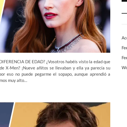
Ac
Fe
Fe
IFERENCIA DE EDAD? ¿Vosotros habéis visto la edad que
Wo
e X-Men? ¡Nueve añitos se llevaban y ella ya parecía su
 por eso no puede pegarme el sopapo, aunque aprendió a
amos muy alto…