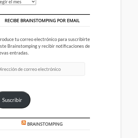
chivos
RECIBE BRAINSTOMPING POR EMAIL
troduce tu correo electrónico para suscribirte
este Brainstomping y recibir notificaciones de
evas entradas.
rección
rreo
ectrónico
Suscribir
BRAINSTOMPING