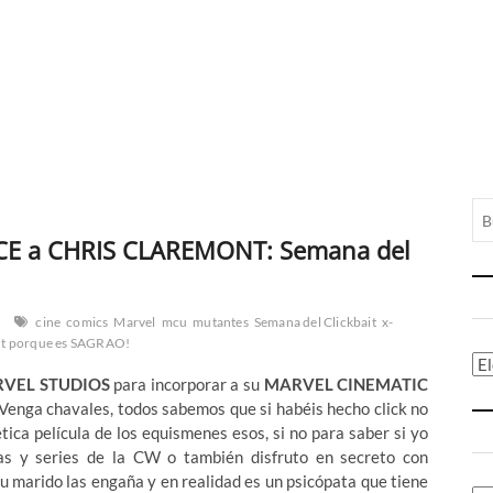
CE a CHRIS CLAREMONT: Semana del
cine
comics
Marvel
mcu
mutantes
Semana del Clickbait
x-
nt porque es SAGRAO!
Ca
VEL STUDIOS
para incorporar a su
MARVEL CINEMATIC
 Venga chavales, todos sabemos que si habéis hecho click no
tica película de los equismenes esos, si no para saber si yo
as y series de la CW o también disfruto en secreto con
 marido las engaña y en realidad es un psicópata que tiene