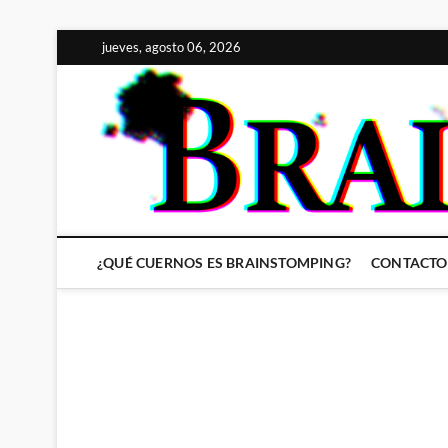
Saltar
jueves, agosto 06, 2026
al
contenido
¿QUÉ CUERNOS ES BRAINSTOMPING?
CONTACTO