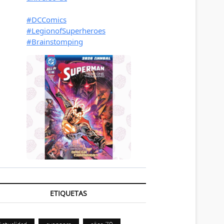
ETIQUETAS
Actualidad
avengers
años 70