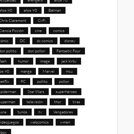
años 80
años 90
Batman
Chris Claremont
Ci-Fi
Ciencia Ficción
cine
comics
cómic
DC
dc comics
disney
don pollito
don pollon
Fantastic Four
flash
humor
image
jack kirby
los 90
manga
Marvel
mcu
netflix
PC
pollito
pollon
spiderman
Star Wars
superhéroes
superman
televisión
thor
tiras
tuna
tunos
tv
Vengadores
videojuegos
webcomics
x-men
xbox