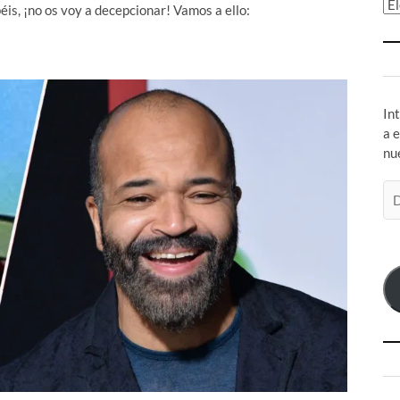
Ar
éis, ¡no os voy a decepcionar! Vamos a ello:
In
a 
nu
Di
de
co
el