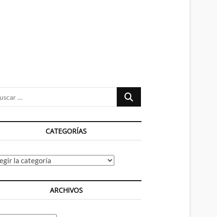
n
ú
Buscar
…
CATEGORÍAS
tegorías
ARCHIVOS