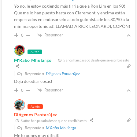
Yo no, le estoy cogiendo más tirria que a Ron Lim en los 90!
Que me lo han puesto hasta con Claremont, y encima están
emperrados en endosarselo a todo guionista de los 80/90 a la
mínima oportunidad! LLAMAD A RICK LEONARDI, COPÓN!
Responder
0
Autor
M'Rabo Mhulargo
5 años han pasado desde que se escribió esto
Responde a
Diógenes Pantarújez
Deja de odiar cosas!
Responder
0
Admin
Diógenes Pantarújez
5 años han pasado desde que se escribió esto
Responde a
M'Rabo Mhulargo
Me lo pones muy difícil!