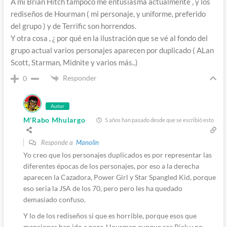
A mi Brian Hitch tampoco me entusiasma actualmente , y los
rediseños de Hourman ( mi personaje, y uniforme, preferido
del grupo ) y de Terrific son horrendos.
Y otra cosa , ¿ por qué en la ilustración que se vé al fondo del
grupo actual varios personajes aparecen por duplicado ( ALan
Scott, Starman, Midnite y varios más..)
Responder
0
Autor
M'Rabo Mhulargo
5 años han pasado desde que se escribió esto
Responde a
Manolin
Yo creo que los personajes duplicados es por representar las
diferentes épocas de los personajes, por eso a la derecha
aparecen la Cazadora, Power Girl y Star Spangled Kid, porque
eso seria la JSA de los 70, pero pero les ha quedado
demasiado confuso.
Y lo de los rediseños si que es horrible, porque esos que
mencionas han ido a peor, Hourman aunque sea Rick y no