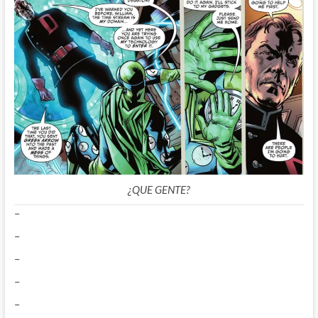
¿QUE GENTE?
–
–
–
–
–