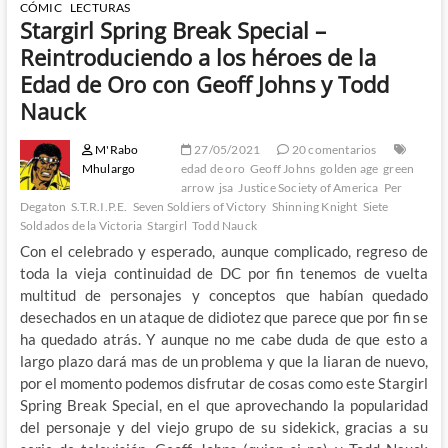
CÓMIC
LECTURAS
Stargirl Spring Break Special –
Reintroduciendo a los héroes de la
Edad de Oro con Geoff Johns y Todd
Nauck
M'Rabo
27/05/2021
20 comentarios
Mhulargo
edad de oro
Geoff Johns
golden age
green
arrow
jsa
Justice Society of America
Per
Degaton
S.T.R.I.P.E.
Seven Soldiers of Victory
Shinning Knight
Siete
Soldados de la Victoria
Stargirl
Todd Nauck
Con el celebrado y esperado, aunque complicado, regreso de
toda la vieja continuidad de DC por fin tenemos de vuelta
multitud de personajes y conceptos que habían quedado
desechados en un ataque de didiotez que parece que por fin se
ha quedado atrás. Y aunque no me cabe duda de que esto a
largo plazo dará mas de un problema y que la liaran de nuevo,
por el momento podemos disfrutar de cosas como este Stargirl
Spring Break Special, en el que aprovechando la popularidad
del personaje y del viejo grupo de su sidekick, gracias a su