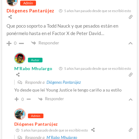
Admin
Diógenes Pantarújez
5 años han pasado desde que se escribió esto
Que poco soporto a Todd Nauck y que pesados están en
ponérmelo hasta en el Factor X de Peter David…
Responder
0
Autor
M'Rabo Mhulargo
5 años han pasado desde que se escribió esto
Responde a
Diógenes Pantarújez
Yo desde que lei Young Justice le tengo cariño a su estilo
Responder
0
Admin
Diógenes Pantarújez
5 años han pasado desde que se escribió esto
Responde a
M'Rabo Mhulargo