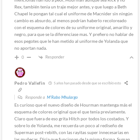
Rex, también tenia un traje mejor antes, y que luego a Beth
Chapel le pongan tal cual el uniforme de Macnider sin ningún
cambio es absurdo, al menos podrían haberlo recoloreado
con el esquema de colores de su uniforme original, amarillo y
negro, para que se la diferenciase mas. Y prefiero no hablar de
esos pegotes que le han metido al uniforme de Yolanda que
no aportan nada.
Responder
0
Pedro Vallefin
5 años han pasado desde que se escribió esto
Responde a
M'Rabo Mhulargo
Es curioso que el nuevo diseño de Hourman mantenga más el
esquema de colores original que el que tenia previamente.
Claro que fuera de eso grita Hitch por todos los costados. Y
sobre lo de Yolanda, me recuerda un poco al rediseño de
Superman post-rebith, con las rayitas super innecesarias en
las muñecas. Diria que funcionan de la misma forma. Suman