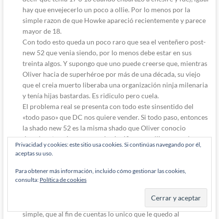
hay que envejecerlo un poco a ollie. Por lo menos por la
simple razon de que Howke apareció recientemente y parece
mayor de 18.
Con todo esto queda un poco raro que sea el venteñero post-
new 52 que venia siendo, por lo menos debe estar en sus
treinta algos. Y supongo que uno puede creerse que, mientras
Oliver hacia de superhéroe por más de una década, su viejo
que el creia muerto liberaba una organización ninja milenaria
y tenía hijas bastardas. Es ridiculo pero cuela.
El problema real se presenta con todo este sinsentido del
«todo paso» que DC nos quiere vender. Si todo paso, entonces
la shado new 52 es la misma shado que Oliver conocio
decadas atras. Lo que no solo significa que ollie y su padre
Privacidad y cookies: este sitio usa cookies. Si continúas navegando por él,
estuvieron con la misma mujer, sino que Emiko tiene un
aceptas su uso.
hermano que es también su sobrino.
Y solo hay dos manera de explicar esto sin que sea rarísimo
Para obtener más información, incluido cómo gestionar las cookies,
consulta:
Política de cookies
todo, o hay dos shados diferentes de alguna forma, o dc se
come esa decada del personaje y pretendemos que aca no
paso nada. Y convengamos que esta última es la opcion más
simple, que al fin de cuentas lo unico que le quedo al