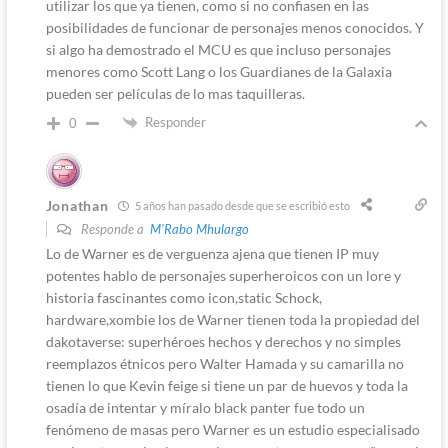
utilizar los que ya tienen, como si no confiasen en las
posibilidades de funcionar de personajes menos conocidos. Y
si algo ha demostrado el MCU es que incluso personajes
menores como Scott Lang o los Guardianes de la Galaxia
pueden ser películas de lo mas taquilleras.
Responder
0
Jonathan
5 años han pasado desde que se escribió esto
Responde a
M'Rabo Mhulargo
Lo de Warner es de verguenza ajena que tienen IP muy
potentes hablo de personajes superheroicos con un lore y
historia fascinantes como icon,static Schock,
hardware,xombie los de Warner tienen toda la propiedad del
dakotaverse: superhéroes hechos y derechos y no simples
reemplazos étnicos pero Walter Hamada y su camarilla no
tienen lo que Kevin feige si tiene un par de huevos y toda la
osadía de intentar y míralo black panter fue todo un
fenómeno de masas pero Warner es un estudio especialisado