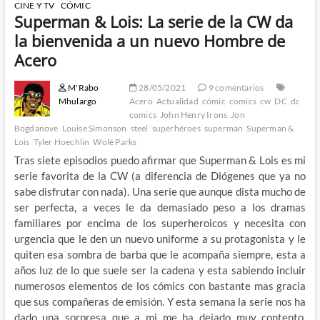
CINE Y TV
CÓMIC
Superman & Lois: La serie de la CW da
la bienvenida a un nuevo Hombre de
Acero
M'Rabo
28/05/2021
9 comentarios
Mhulargo
Acero
Actualidad
cómic
comics
cw
DC
dc
comics
John Henry Irons
Jon
Bogdanove
Louise Simonson
steel
superhéroes
superman
Superman &
Lois
Tyler Hoechlin
Wolé Parks
Tras siete episodios puedo afirmar que Superman & Lois es mi
serie favorita de la CW (a diferencia de Diógenes que ya no
sabe disfrutar con nada). Una serie que aunque dista mucho de
ser perfecta, a veces le da demasiado peso a los dramas
familiares por encima de los superheroicos y necesita con
urgencia que le den un nuevo uniforme a su protagonista y le
quiten esa sombra de barba que le acompaña siempre, esta a
años luz de lo que suele ser la cadena y esta sabiendo incluir
numerosos elementos de los cómics con bastante mas gracia
que sus compañeras de emisión. Y esta semana la serie nos ha
dado una sorpresa que a mi me ha dejado muy contento,