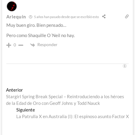
Arlequín
5 años han pasado desde que se escribió esto
Muy buen giro. Bien pensado…
Pero como Shaquille O´Neil no hay.
Responder
0
Navegación
Entrada
Anterior
anterior:
Stargirl Spring Break Special – Reintroduciendo a los héroes
de
de la Edad de Oro con Geoff Johns y Todd Nauck
entradas
Entrada
Siguiente
siguiente:
La Patrulla X en Australia (I): El espinoso asunto Factor X