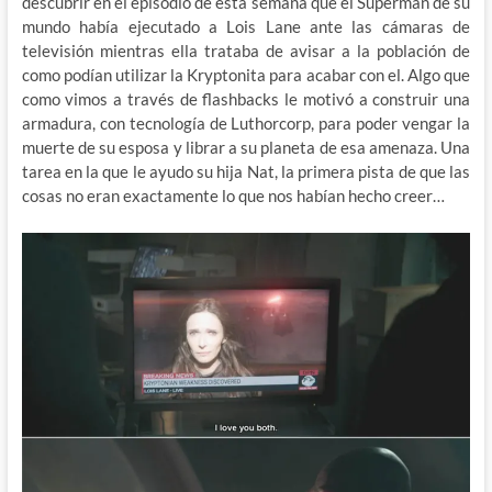
descubrir en el episodio de esta semana que el Superman de su
mundo había ejecutado a Lois Lane ante las cámaras de
televisión mientras ella trataba de avisar a la población de
como podían utilizar la Kryptonita para acabar con el. Algo que
como vimos a través de flashbacks le motivó a construir una
armadura, con tecnología de Luthorcorp, para poder vengar la
muerte de su esposa y librar a su planeta de esa amenaza. Una
tarea en la que le ayudo su hija Nat, la primera pista de que las
cosas no eran exactamente lo que nos habían hecho creer…