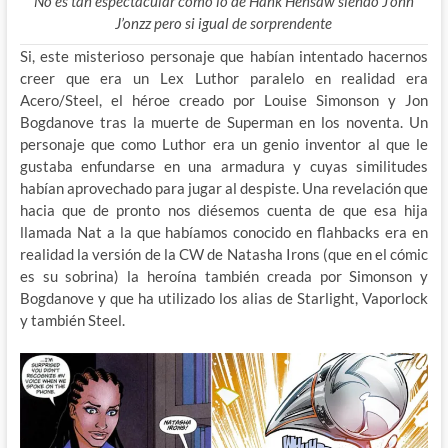
No es tan espectacular como lo de Hank Hensaw siendo J’onn
J’onzz pero si igual de sorprendente
Si, este misterioso personaje que habían intentado hacernos
creer que era un Lex Luthor paralelo en realidad era
Acero/Steel, el héroe creado por Louise Simonson y Jon
Bogdanove tras la muerte de Superman en los noventa. Un
personaje que como Luthor era un genio inventor al que le
gustaba enfundarse en una armadura y cuyas similitudes
habían aprovechado para jugar al despiste. Una revelación que
hacia que de pronto nos diésemos cuenta de que esa hija
llamada Nat a la que habíamos conocido en flahbacks era en
realidad la versión de la CW de Natasha Irons (que en el cómic
es su sobrina) la heroína también creada por Simonson y
Bogdanove y que ha utilizado los alias de Starlight, Vaporlock
y también Steel.