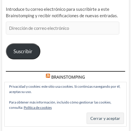
Introduce tu correo electrónico para suscribirte a este
Brainstomping y recibir notificaciones de nuevas entradas.
Dirección
de
correo
electrónico
Suscribir
BRAINSTOMPING
Privacidad y cookies: este sitio usa cookies. Si continúas navegando por él,
aceptas su uso.
Paul Chadwick vuelve a recordarnos lo que nos hace humanos
Para obtener más información, incluido cómo gestionar las cookies,
en Concrete: Stars Over Sand
consulta:
Política de cookies
Pitufo Verde y Verde Pitufo: Secretos que me encontré en Los
Pitufos