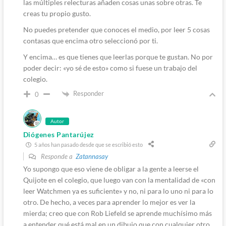
las múltiples relecturas añaden cosas unas sobre otras. Te
creas tu propio gusto.
No puedes pretender que conoces el medio, por leer 5 cosas
contasas que encima otro seleccionó por ti.
Y encima… es que tienes que leerlas porque te gustan. No por
poder decir: «yo sé de esto» como si fuese un trabajo del
colegio.
Responder
0
Autor
Diógenes Pantarújez
5 años han pasado desde que se escribió esto
Responde a
Zatannasay
Yo supongo que eso viene de obligar a la gente a leerse el
Quijote en el colegio, que luego van con la mentalidad de «con
leer Watchmen ya es suficiente» y no, ni para lo uno ni para lo
otro. De hecho, a veces para aprender lo mejor es ver la
mierda; creo que con Rob Liefeld se aprende muchísimo más
a entender qué está mal en un dibujo que con cualquier otro