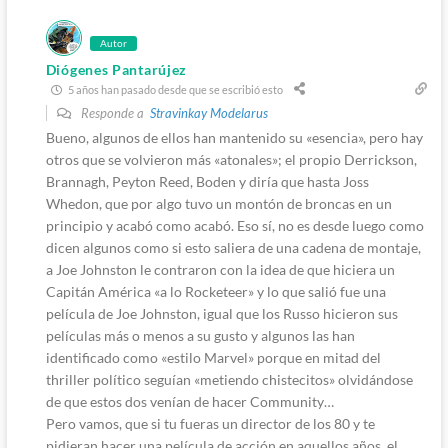
Autor
Diógenes Pantarújez
5 años han pasado desde que se escribió esto
Responde a
Stravinkay Modelarus
Bueno, algunos de ellos han mantenido su «esencia», pero hay
otros que se volvieron más «atonales»; el propio Derrickson,
Brannagh, Peyton Reed, Boden y diría que hasta Joss
Whedon, que por algo tuvo un montón de broncas en un
principio y acabó como acabó. Eso sí, no es desde luego como
dicen algunos como si esto saliera de una cadena de montaje,
a Joe Johnston le contraron con la idea de que hiciera un
Capitán América «a lo Rocketeer» y lo que salió fue una
película de Joe Johnston, igual que los Russo hicieron sus
películas más o menos a su gusto y algunos las han
identificado como «estilo Marvel» porque en mitad del
thriller político seguían «metiendo chistecitos» olvidándose
de que estos dos venían de hacer Community…
Pero vamos, que si tu fueras un director de los 80 y te
pidieran hacer una película de acción en aquellos años, el