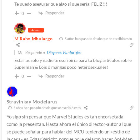
Te puedo asegurar que algo sí que sería, FELIZ!!!
Responder
0
Admin
M'Rabo Mhulargo
5 años han pasado desde que se escribió esto
Responde a
Diógenes Pantarújez
Estarías solo y nadie te escribiría para tu blog artículos sobre
Superman & Lois o mangas poco heterosexuales!
Responder
0
Stravinkay Modelarus
5 años han pasado desde que se escribió esto
Yo sigo sin pensar que Marvel Studios es tan encorsetada
como la presentan. Hasta ahora el único director-autor al que
se puede señalar para hablar del MCU teniendo un «estilo de
la casa» es Edgar Wright, porque no le dejaron hacer Ant-Man,