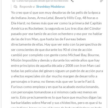
5 años han pasado desde que se escribió esto
Responde a
Stravinkay Modelarus
Yo creo que sí que son muy deudoras de las pelis de la época
de Indiana Jones, Arma Letal, Beverly Hills Cop, 48 horas o
Die Hard; no tienes más que ver como la primera del Capitán
América es Rocketeer, la segunda es Los tres días del Cóndor
pasado por ese tamiz de accion ochentero y eso por no hablar
de las de Iron Man, que hasta las de Favreau beben
directamente de ellas. Hay que ver esto con la perspectiva de
ser conscientes de que durante los 90 el cine de acción
cambió por completo con gente como Michael Bay, Bourne,
Misión Imposible y demás y durante los veinte años que hay
entre principios de aquella década y 2008 con Iron Man casi
todas las películas del género siguen un patrón de acción pura
y efectos especiales sin dar mucho margen de desarrollo a
personajes o trama; no tienes más que ver la serie Fast &
Furious como empieza y en que ha acabado evolucionando,
con personajes tomandose a si mismos cada vez menos en
serio. Esto precisamente es lo que hace que muchos digan las
barbaridades sobre Marvel y sus chistecitos, pero es que si tu
ves Indiana Jones ya ves al bueno de Indy metiéndose en todo