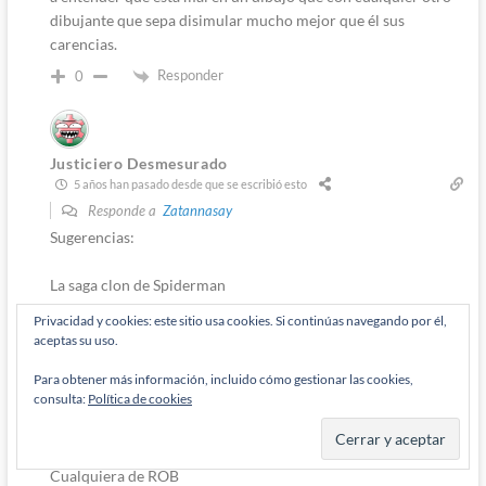
dibujante que sepa disimular mucho mejor que él sus
carencias.
Responder
0
Justiciero Desmesurado
5 años han pasado desde que se escribió esto
Responde a
Zatannasay
Sugerencias:
La saga clon de Spiderman
Privacidad y cookies: este sitio usa cookies. Si continúas navegando por él,
Final Crisis
aceptas su uso.
Alguno de esos de Batman con Spawn
Para obtener más información, incluido cómo gestionar las cookies,
consulta:
Política de cookies
Capucha roja y los forajidos Scott Lobdell en los N52
Cualquiera de ROB