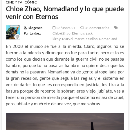
CINE Y TV
CÓMIC
Chloe Zhao, Nomadland y lo que puede
venir con Eternos
Diógenes
26/05/2021
31 comentarios
Pantarújez
Chloé Zhao
Eternals
jack
kirby
Marvel
marvel studios
Nomadland
En 2008 el mundo se fue a la mierda. Claro, algunos no se
fueron a la mierda y dirán que no fue para tanto, pero esto es
como los que decían que durante la guerra civil no se pasaba
hambre; porque tú no pasaras hambre no quiere decir que los
demás no la pasaran. Nomadland va de gente atropellada por
la gran recesión, gente que seguía las reglas y el sistema en
vez de darles lo que les correspondía en justicia, los tira a la
basura porque de repente le sobran; eres viejo, jubílate, vas a
tener una pensión de mierda porque el sistema es así de cruel,
pero jubílate y muérete de una vez, que me sobras.