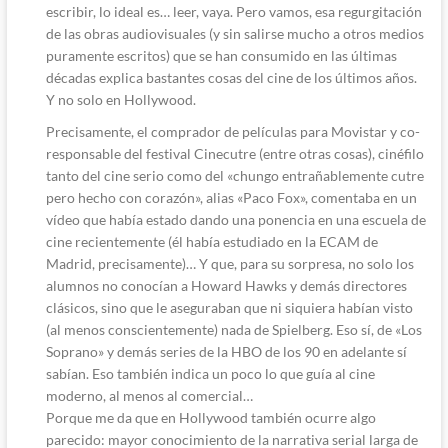
escribir, lo ideal es… leer, vaya. Pero vamos, esa regurgitación
de las obras audiovisuales (y sin salirse mucho a otros medios
puramente escritos) que se han consumido en las últimas
décadas explica bastantes cosas del cine de los últimos años.
Y no solo en Hollywood.
Precisamente, el comprador de películas para Movistar y co-
responsable del festival Cinecutre (entre otras cosas), cinéfilo
tanto del cine serio como del «chungo entrañablemente cutre
pero hecho con corazón», alias «Paco Fox», comentaba en un
vídeo que había estado dando una ponencia en una escuela de
cine recientemente (él había estudiado en la ECAM de
Madrid, precisamente)… Y que, para su sorpresa, no solo los
alumnos no conocían a Howard Hawks y demás directores
clásicos, sino que le aseguraban que ni siquiera habían visto
(al menos conscientemente) nada de Spielberg. Eso sí, de «Los
Soprano» y demás series de la HBO de los 90 en adelante sí
sabían. Eso también indica un poco lo que guía al cine
moderno, al menos al comercial…
Porque me da que en Hollywood también ocurre algo
parecido: mayor conocimiento de la narrativa serial larga de