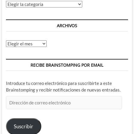
con
Categorías
Geoff
Johns
y
Todd
ARCHIVOS
Nauck
Archivos
RECIBE BRAINSTOMPING POR EMAIL
Introduce tu correo electrónico para suscribirte a este
Brainstomping y recibir notificaciones de nuevas entradas.
Dirección
de
correo
electrónico
Suscribir