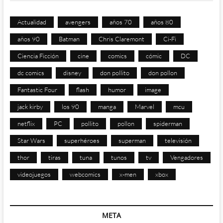
Actualidad
avengers
años 70
años 80
años 90
Batman
Chris Claremont
Ci-Fi
Ciencia Ficción
cine
comics
cómic
DC
dc comics
disney
don pollito
don pollon
Fantastic Four
flash
humor
image
jack kirby
los 90
manga
Marvel
mcu
netflix
PC
pollito
pollon
spiderman
Star Wars
superhéroes
superman
televisión
thor
tiras
tuna
tunos
tv
Vengadores
videojuegos
webcomics
x-men
xbox
META