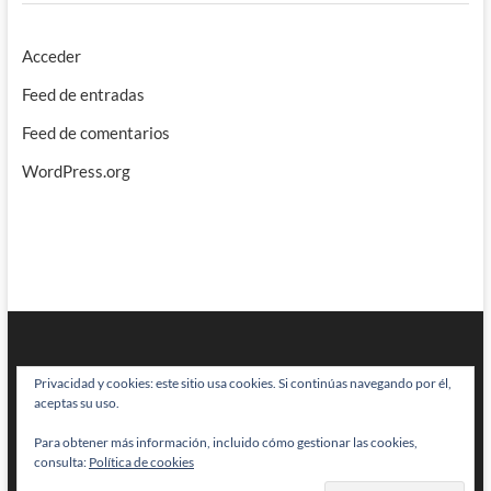
Acceder
Feed de entradas
Feed de comentarios
WordPress.org
Privacidad y cookies: este sitio usa cookies. Si continúas navegando por él,
aceptas su uso.
Para obtener más información, incluido cómo gestionar las cookies,
BRAINSTOMPING
| Diseñado por:
Theme Freesia
|
WordPress
| © Todos
consulta:
Política de cookies
los derechos reservados