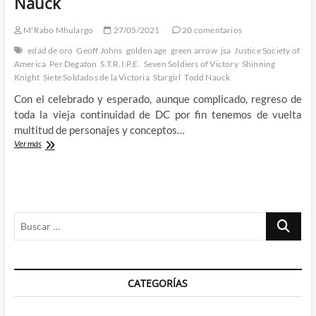
Nauck
M'Rabo Mhulargo
27/05/2021
20 comentarios
edad de oro
Geoff Johns
golden age
green arrow
jsa
Justice Society of
America
Per Degaton
S.T.R.I.P.E.
Seven Soldiers of Victory
Shinning
Knight
Siete Soldados de la Victoria
Stargirl
Todd Nauck
Con el celebrado y esperado, aunque complicado, regreso de
toda la vieja continuidad de DC por fin tenemos de vuelta
multitud de personajes y conceptos…
Stargirl
Ver más
Spring
Break
Special
–
Reintroduciendo
Buscar
a
los
…
héroes
de
la
CATEGORÍAS
Edad
de
Oro