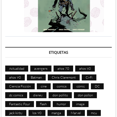
ETIQUETAS
Actualidad
avengers
años 70
años 80
años 90
Batman
Chris Claremont
Ci-Fi
Ciencia Ficción
cine
comics
cómic
DC
dc comics
disney
don pollito
don pollon
Fantastic Four
flash
humor
image
jack kirby
los 90
manga
Marvel
mcu