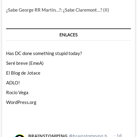
¿Sabe George RR Martin…?: ¿Sabe Claremont…? (II)
ENLACES
Has DC done something stupid today?
Seré breve (EmeA)
El Blog de Jotace
ADLO!
Rocío Vega
WordPress.org