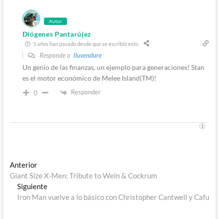
Autor
Diógenes Pantarújez
5 años han pasado desde que se escribió esto
Responde a
Iluvendure
Un genio de las finanzas, un ejemplo para generaciones! Stan
es el motor económico de Melee Island(TM)!
Responder
0
Navegación
Entrada
Anterior
anterior:
Giant Size X-Men: Tribute to Wein & Cockrum
de
Entrada
Siguiente
entradas
siguiente:
Iron Man vuelve a lo básico con Christopher Cantwell y Cafu