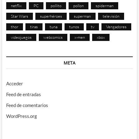
netflix
PC
pollito
pollon
spiderman
Star Wars
superhéroes
superman
televisión
thor
tiras
tuna
tunos
tv
Vengadores
videojuegos
webcomics
x-men
xbox
META
Acceder
Feed de entradas
Feed de comentarios
WordPress.org