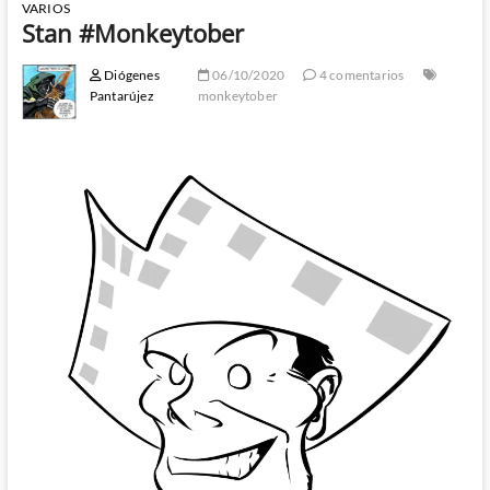
VARIOS
Stan #Monkeytober
Diógenes
06/10/2020
4 comentarios
Pantarújez
monkeytober