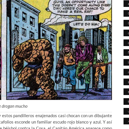
se drogan mucho
y estos pandilleros enajenados casi chocan con un dibujante
afolios esconde un familiar escudo rojo blanco y azul. Y así
e béisbol contra la Cosa, el Capitán América aparece como