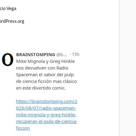
cío Vega
rdPress.org