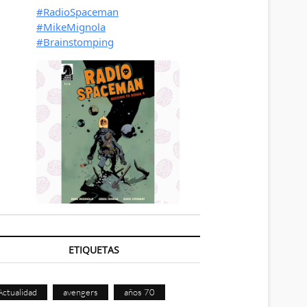
ETIQUETAS
Actualidad
avengers
años 70