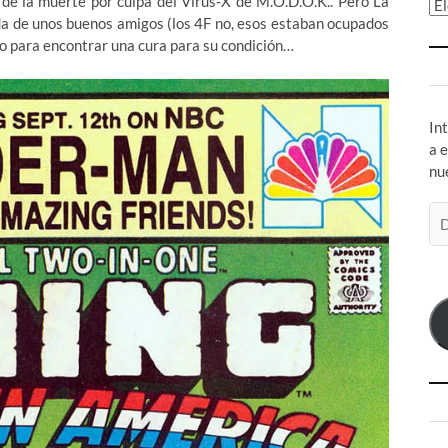
de la muerte por culpa del Virus-X de M.O.D.O.K.. Pero La
Ar
uda de unos buenos amigos (los 4F no, esos estaban ocupados
so para encontrar una cura para su condición…
In
a 
nu
Di
de
co
el