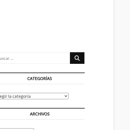
n
ú
Buscar
…
CATEGORÍAS
tegorías
ARCHIVOS