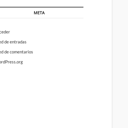
META
ceder
ed de entradas
ed de comentarios
rdPress.org