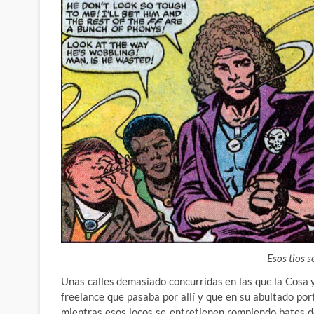
Esos tios 
Unas calles demasiado concurridas en las que la Cosa 
freelance que pasaba por allí y que en su abultado port
mientras esos locos se entretienen rompiendo bates d