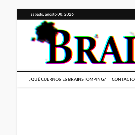
Saltar
sábado, agosto 08, 2026
al
contenido
¿QUÉ CUERNOS ES BRAINSTOMPING?
CONTACTO