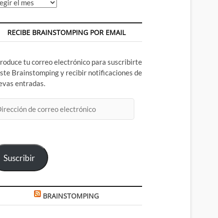
chivos
RECIBE BRAINSTOMPING POR EMAIL
troduce tu correo electrónico para suscribirte
este Brainstomping y recibir notificaciones de
evas entradas.
rección
rreo
ectrónico
Suscribir
BRAINSTOMPING