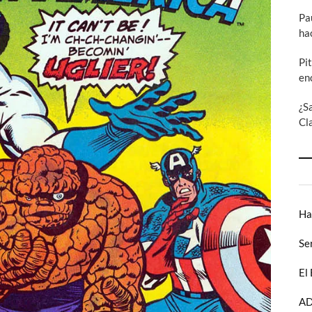
Pa
ha
Pi
en
¿S
Cl
Ha
Se
El
AD