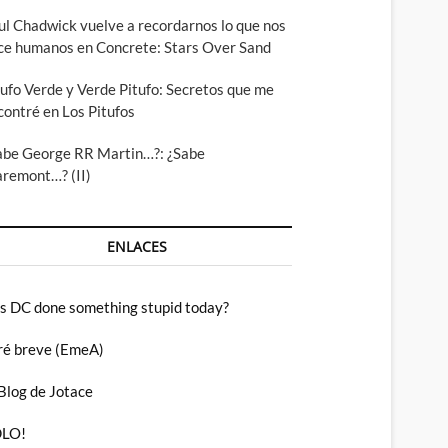
ul Chadwick vuelve a recordarnos lo que nos
ce humanos en Concrete: Stars Over Sand
tufo Verde y Verde Pitufo: Secretos que me
contré en Los Pitufos
abe George RR Martin…?: ¿Sabe
aremont…? (II)
ENLACES
s DC done something stupid today?
ré breve (EmeA)
 Blog de Jotace
LO!