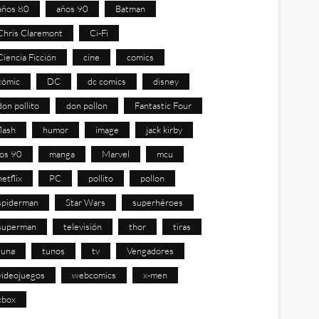
años 80
años 90
Batman
Chris Claremont
Ci-Fi
Ciencia Ficción
cine
comics
cómic
DC
dc comics
disney
don pollito
don pollon
Fantastic Four
flash
humor
image
jack kirby
los 90
manga
Marvel
mcu
netflix
PC
pollito
pollon
spiderman
Star Wars
superhéroes
superman
televisión
thor
tiras
tuna
tunos
tv
Vengadores
videojuegos
webcomics
x-men
xbox