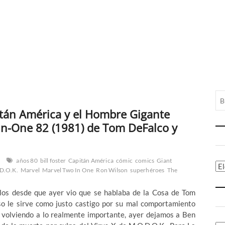
itán América y el Hombre Gigante
-In-One 82 (1981) de Tom DeFalco y
años 80
bill foster
Capitán América
cómic
comics
Giant
Ca
D.O.K.
Marvel
Marvel Two In One
Ron Wilson
superhéroes
The
illos desde que ayer vio que se hablaba de la Cosa de Tom
so le sirve como justo castigo por su mal comportamiento
o volviendo a lo realmente importante, ayer dejamos a Ben