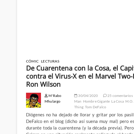
CÓMIC
LECTURAS
De Cuarentena con la Cosa, el Cap
contra el Virus-X en el Marvel Two
Ron Wilson
M'Rabo
30/04/2020
25 comentarios
Mhulargo
Man
Hombre Gigante
La Cosa
M.O.
Thing
Tom DeFalco
Diógenes no ha dejado de llorar y gritar por los pas
DeFalco en el blog (dicho así suena muy mal) pero e
durante toda la cuarentena (y la década previa). Per