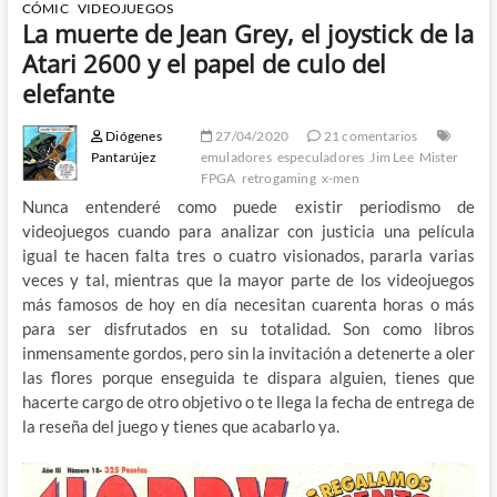
CÓMIC
VIDEOJUEGOS
La muerte de Jean Grey, el joystick de la
Atari 2600 y el papel de culo del
elefante
Diógenes
27/04/2020
21 comentarios
Pantarújez
emuladores
especuladores
Jim Lee
Mister
FPGA
retrogaming
x-men
Nunca entenderé como puede existir periodismo de
videojuegos cuando para analizar con justicia una película
igual te hacen falta tres o cuatro visionados, pararla varias
veces y tal, mientras que la mayor parte de los videojuegos
más famosos de hoy en día necesitan cuarenta horas o más
para ser disfrutados en su totalidad. Son como libros
inmensamente gordos, pero sin la invitación a detenerte a oler
las flores porque enseguida te dispara alguien, tienes que
hacerte cargo de otro objetivo o te llega la fecha de entrega de
la reseña del juego y tienes que acabarlo ya.