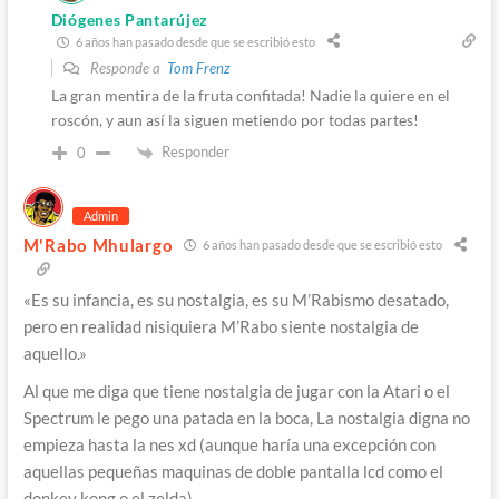
Diógenes Pantarújez
6 años han pasado desde que se escribió esto
Responde a
Tom Frenz
La gran mentira de la fruta confitada! Nadie la quiere en el
roscón, y aun así la siguen metiendo por todas partes!
Responder
0
Admin
M'Rabo Mhulargo
6 años han pasado desde que se escribió esto
«Es su infancia, es su nostalgia, es su M’Rabismo desatado,
pero en realidad nisiquiera M’Rabo siente nostalgia de
aquello.»
Al que me diga que tiene nostalgia de jugar con la Atari o el
Spectrum le pego una patada en la boca, La nostalgia digna no
empieza hasta la nes xd (aunque haría una excepción con
aquellas pequeñas maquinas de doble pantalla lcd como el
donkey kong o el zelda)