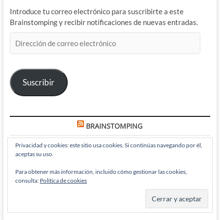
Introduce tu correo electrónico para suscribirte a este
Brainstomping y recibir notificaciones de nuevas entradas.
Dirección
de
correo
electrónico
Suscribir
BRAINSTOMPING
Privacidad y cookies: este sitio usa cookies. Si continúas navegando por él,
aceptas su uso.
Paul Chadwick vuelve a recordarnos lo que nos hace humanos
en Concrete: Stars Over Sand
Para obtener más información, incluido cómo gestionar las cookies,
consulta:
Política de cookies
Pitufo Verde y Verde Pitufo: Secretos que me encontré en Los
Pitufos