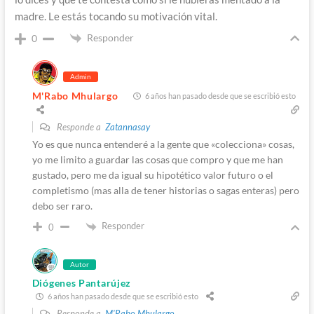
madre. Le estás tocando su motivación vital.
Responder
0
Admin
M'Rabo Mhulargo
6 años han pasado desde que se escribió esto
Responde a
Zatannasay
Yo es que nunca entenderé a la gente que «colecciona» cosas,
yo me limito a guardar las cosas que compro y que me han
gustado, pero me da igual su hipotético valor futuro o el
completismo (mas alla de tener historias o sagas enteras) pero
debo ser raro.
Responder
0
Autor
Diógenes Pantarújez
6 años han pasado desde que se escribió esto
Responde a
M'Rabo Mhulargo