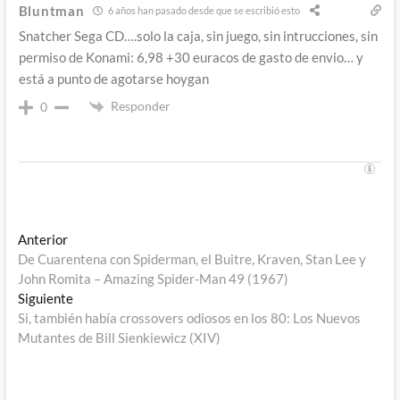
Bluntman
6 años han pasado desde que se escribió esto
Snatcher Sega CD….solo la caja, sin juego, sin intrucciones, sin
permiso de Konami: 6,98 +30 euracos de gasto de envio… y
está a punto de agotarse hoygan
Responder
0
Navegación
Entrada
Anterior
anterior:
De Cuarentena con Spiderman, el Buitre, Kraven, Stan Lee y
de
John Romita – Amazing Spider-Man 49 (1967)
entradas
Entrada
Siguiente
siguiente:
Si, también había crossovers odiosos en los 80: Los Nuevos
Mutantes de Bill Sienkiewicz (XIV)