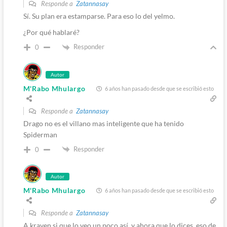
Responde a
Zatannasay
Sí. Su plan era estamparse. Para eso lo del yelmo.
¿Por qué hablaré?
Responder
0
Autor
M'Rabo Mhulargo
6 años han pasado desde que se escribió esto
Responde a
Zatannasay
Drago no es el villano mas inteligente que ha tenido
Spiderman
Responder
0
Autor
M'Rabo Mhulargo
6 años han pasado desde que se escribió esto
Responde a
Zatannasay
A kraven si que lo veo un poco así, y ahora que lo dices, eso de