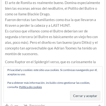
El arte de Romita es realmente bueno. Domina especialmente
bien las escenas aéreas del neoBuitre, el Pollito del Buitre o
como se llame Blackie Drago.
Fueron derrotas tan humillantes como ésa la que llevaron a
Kraven a perder la cabeza y a LAST HUNT.
Es curioso que villanos como el Buitre deberían ser de
segunda o tercera (el Buitre es básicamente un viejo feo con
alas, poco más). Pero el diseño es tan bueno (puro Ditko) y el
concepto tan aprovechable que Adrian Toomes ha tenido un
montón de sucesores.
Como Raptor en el Spidergirl verso, que es curiosamente la
hija de Blackie Drago, el tipo que le roba las plumas al viejo
Privacidad y cookies: este sitio usa cookies. Si continúas navegando por él,
Toomes en esta historia:
aceptas su uso.
Lo único que me preocupa del final es que, si Kraven va al
Para obtener más información, incluido cómo gestionar las cookies,
trullo, ¿quién se va a cuidar del pobre Rajah? Protectora de
consulta:
Política de cookies
animales al rescate, supongo… Espero que no pongan al tigre
en la jaula de los gatitos.
Responder
0