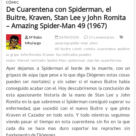
CÓMIC
De Cuarentena con Spiderman, el
Buitre, Kraven, Stan Lee y John Romita
– Amazing Spider-Man 49 (1967)
M'Rabo
24/04/2020
17 comentarios
Mhulargo
amazing spider-man
años
60
buitre
cómic
comics
cuarentena
epidem
ia
gripe
John Romita
Kraven
los resfriados pueden
matar
Marvel
resfriado
Spider-Man
spiderman
stan lee
superhéroes
Ayer dejamos a Spiderman al borde de la muerte, con un
gripazo de aúpa (que pese a lo que diga Diógenes estas cosas
pueden ser mortales) y sin saber si el nuevo Buitre había
conseguido acabar con el. Hoy descubriremos la conclusión de
esta apasionante historia de la mano de Stan Lee y John
Romita en la que sabremos si Spiderman consiguió superar su
enfermedad, que sucedió con el nuevo Buitre y que pinta
Kraven el Cazador en todo esto. Y todo mientras seguimos
viendo pasar el tiempo en esta cuarentena sin fin en la que
cada día se hace mas duro soportar los reproches sin
fundamento de Diógenes…