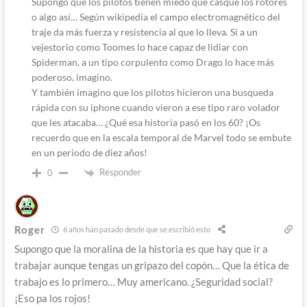
Supongo que los pilotos tienen miedo que casque los rotores
o algo así… Según wikipedia el campo electromagnético del
traje da más fuerza y resistencia al que lo lleva. Si a un
vejestorio como Toomes lo hace capaz de lidiar con
Spiderman, a un tipo corpulento como Drago lo hace más
poderoso, imagino.
Y también imagino que los pilotos hicieron una busqueda
rápida con su iphone cuando vieron a ese tipo raro volador
que les atacaba… ¿Qué esa historia pasó en los 60? ¡Os
recuerdo que en la escala temporal de Marvel todo se embute
en un periodo de diez años!
Responder
0
Roger
6 años han pasado desde que se escribió esto
Supongo que la moralina de la historia es que hay que ir a
trabajar aunque tengas un gripazo del copón… Que la ética de
trabajo es lo primero… Muy americano. ¿Seguridad social?
¡Eso pa los rojos!