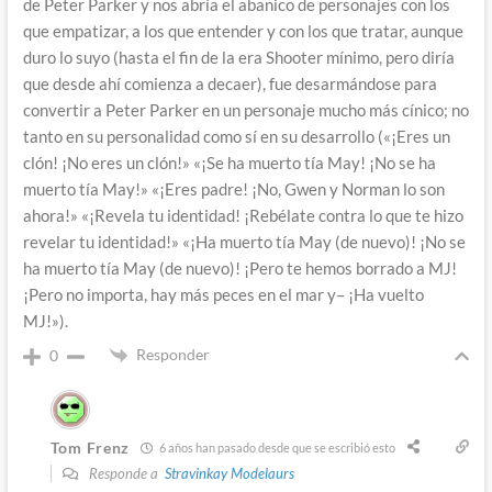
de Peter Parker y nos abría el abanico de personajes con los
que empatizar, a los que entender y con los que tratar, aunque
duro lo suyo (hasta el fin de la era Shooter mínimo, pero diría
que desde ahí comienza a decaer), fue desarmándose para
convertir a Peter Parker en un personaje mucho más cínico; no
tanto en su personalidad como sí en su desarrollo («¡Eres un
clón! ¡No eres un clón!» «¡Se ha muerto tía May! ¡No se ha
muerto tía May!» «¡Eres padre! ¡No, Gwen y Norman lo son
ahora!» «¡Revela tu identidad! ¡Rebélate contra lo que te hizo
revelar tu identidad!» «¡Ha muerto tía May (de nuevo)! ¡No se
ha muerto tía May (de nuevo)! ¡Pero te hemos borrado a MJ!
¡Pero no importa, hay más peces en el mar y– ¡Ha vuelto
MJ!»).
Responder
0
Tom Frenz
6 años han pasado desde que se escribió esto
Responde a
Stravinkay Modelaurs