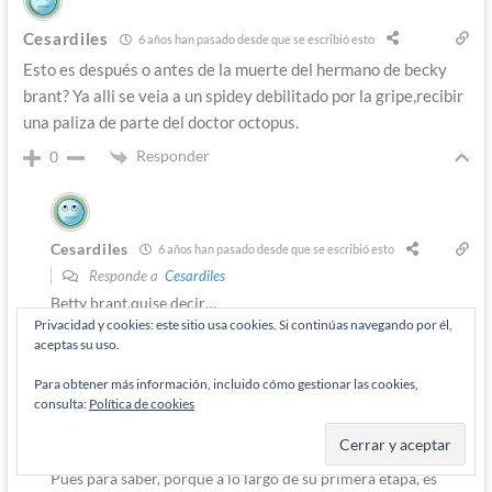
Cesardiles
6 años han pasado desde que se escribió esto
Esto es después o antes de la muerte del hermano de becky
brant? Ya alli se veia a un spidey debilitado por la gripe,recibir
una paliza de parte del doctor octopus.
Responder
0
Cesardiles
6 años han pasado desde que se escribió esto
Responde a
Cesardiles
Betty brant,quise decir…
Privacidad y cookies: este sitio usa cookies. Si continúas navegando por él,
Responder
0
aceptas su uso.
Para obtener más información, incluido cómo gestionar las cookies,
consulta:
Política de cookies
JB VS
6 años han pasado desde que se escribió esto
Responde a
Cesardiles
Pues para saber, porque a lo largo de su primera etapa, es