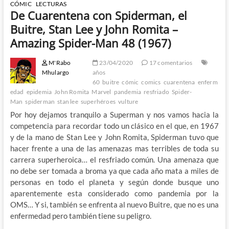
CÓMIC
LECTURAS
De Cuarentena con Spiderman, el
Buitre, Stan Lee y John Romita –
Amazing Spider-Man 48 (1967)
M'Rabo
23/04/2020
17 comentarios
Mhulargo
años
60
buitre
cómic
comics
cuarentena
enferm
edad
epidemia
John Romita
Marvel
pandemia
resfriado
Spider-
Man
spiderman
stan lee
superhéroes
vulture
Por hoy dejamos tranquilo a Superman y nos vamos hacia la
competencia para recordar todo un clásico en el que, en 1967
y de la mano de Stan Lee y John Romita, Spiderman tuvo que
hacer frente a una de las amenazas mas terribles de toda su
carrera superheroica… el resfriado común. Una amenaza que
no debe ser tomada a broma ya que cada año mata a miles de
personas en todo el planeta y según donde busque uno
aparentemente esta considerado como pandemia por la
OMS… Y si, también se enfrenta al nuevo Buitre, que no es una
enfermedad pero también tiene su peligro.