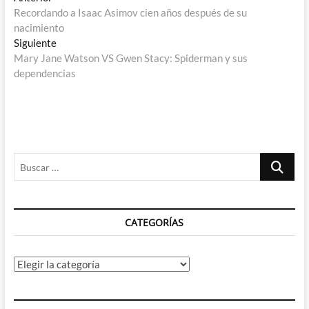
Navegación
anterior:
Recordando a Isaac Asimov cien años después de su
de
nacimiento
entradas
Entrada
Siguiente
siguiente:
Mary Jane Watson VS Gwen Stacy: Spiderman y sus
dependencias
Buscar
…
CATEGORÍAS
Categorías