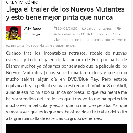
CINE Y TV
CÓMIC
Llega el trailer de los Nuevos Mutantes
y esto tiene mejor pinta que nunca
M'Rabo
10/01/2020
16 comentarios
Mhulargo
Actualidad
años 80
Bill Sienkiewicz
Chris
Claremont
cine
cómic
comics
fox
Marvel
n
ew mutants
Nuevos Mutantes
superhéroes
Cuando tras los incontables retrasos, rodaje de nuevas
escenas y todo el jaleo de la compra de Fox por parte de
Disney muchos ya dábamos por sentado que la película de los
Nuevos Mutantes jamas se estrenaría en cines y que como
mucho saldría algún día en DVD/Blue Ray. Pero estaba
equivocado y la película se va a estrenar el próximo 3 de Abril,
aunque esa no ha sido la única sorpresa, lo que realmente me
ha sorprendido del trailer es que tras verlo me ha apetecido
mucho ver la película, y eso si que no me lo esperaba. Así que
vamos a ver que es lo que nos ha ofrecido este trailer del salto
a la gran pantalla de este clásico grupo de héroes.