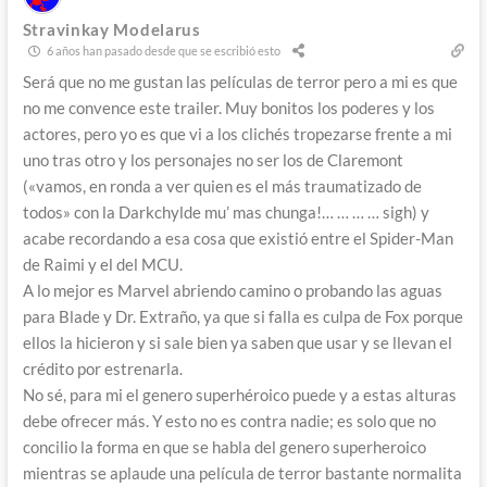
Stravinkay Modelarus
6 años han pasado desde que se escribió esto
Será que no me gustan las películas de terror pero a mi es que
no me convence este trailer. Muy bonitos los poderes y los
actores, pero yo es que vi a los clichés tropezarse frente a mi
uno tras otro y los personajes no ser los de Claremont
(«vamos, en ronda a ver quien es el más traumatizado de
todos» con la Darkchylde mu’ mas chunga!… … … … sigh) y
acabe recordando a esa cosa que existió entre el Spider-Man
de Raimi y el del MCU.
A lo mejor es Marvel abriendo camino o probando las aguas
para Blade y Dr. Extraño, ya que si falla es culpa de Fox porque
ellos la hicieron y si sale bien ya saben que usar y se llevan el
crédito por estrenarla.
No sé, para mi el genero superhéroico puede y a estas alturas
debe ofrecer más. Y esto no es contra nadie; es solo que no
concilio la forma en que se habla del genero superheroico
mientras se aplaude una película de terror bastante normalita