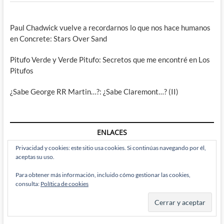
Paul Chadwick vuelve a recordarnos lo que nos hace humanos
en Concrete: Stars Over Sand
Pitufo Verde y Verde Pitufo: Secretos que me encontré en Los
Pitufos
¿Sabe George RR Martin…?: ¿Sabe Claremont…? (II)
ENLACES
Privacidad y cookies: este sitio usa cookies. Si continúas navegando por él,
aceptas su uso.
Has DC done something stupid today?
Para obtener más información, incluido cómo gestionar las cookies,
Seré breve (EmeA)
consulta:
Política de cookies
El Blog de Jotace
ADLO!