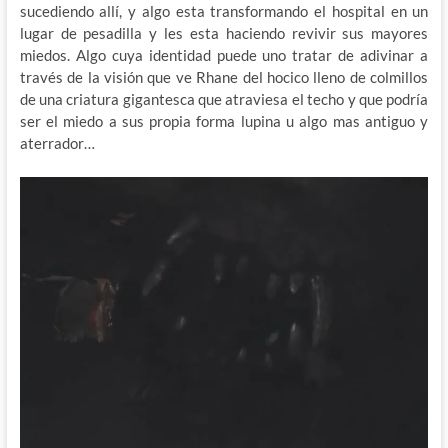
sucediendo allí, y algo esta transformando el hospital en un
lugar de pesadilla y les esta haciendo revivir sus mayores
miedos. Algo cuya identidad puede uno tratar de adivinar a
través de la visión que ve Rhane del hocico lleno de colmillos
de una criatura gigantesca que atraviesa el techo y que podría
ser el miedo a sus propia forma lupina u algo mas antiguo y
aterrador…