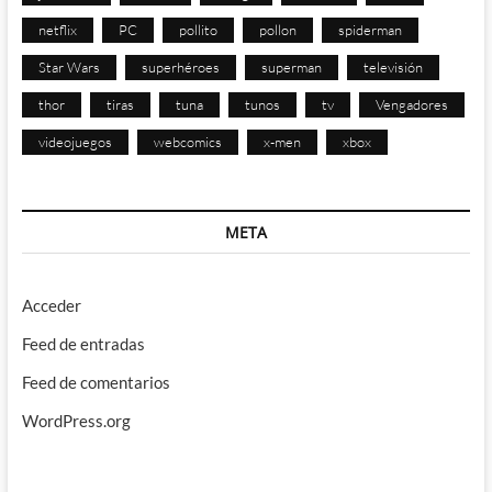
netflix
PC
pollito
pollon
spiderman
Star Wars
superhéroes
superman
televisión
thor
tiras
tuna
tunos
tv
Vengadores
videojuegos
webcomics
x-men
xbox
META
Acceder
Feed de entradas
Feed de comentarios
WordPress.org