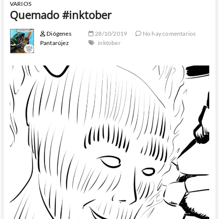
VARIOS
Quemado #inktober
Diógenes
28/10/2019
No hay comentarios
Pantarújez
inktober