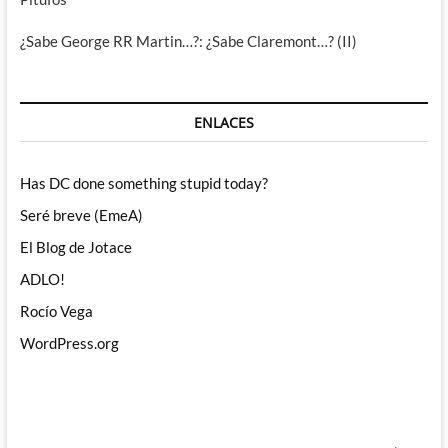
¿Sabe George RR Martin…?: ¿Sabe Claremont…? (II)
ENLACES
Has DC done something stupid today?
Seré breve (EmeA)
El Blog de Jotace
ADLO!
Rocío Vega
WordPress.org