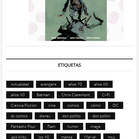
ETIQUETAS
Actualidad
avengers
años 70
años 80
años 90
Batman
Chris Claremont
Ci-Fi
Ciencia Ficción
cine
comics
cómic
DC
dc comics
disney
don pollito
don pollon
Fantastic Four
flash
humor
image
jack kirby
los 90
manga
Marvel
mcu