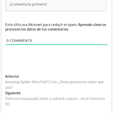
Este sitio usa Akismet para reducir el spam.
Aprende cómo se
procesan los datos de tus comentarios.
0
COMMENTS
Navegación
Entrada
Anterior
anterior:
Amazing Spider-Man Full Circle: ¿Siete guionistas mejor que
de
uno?
entradas
Entrada
Siguiente
siguiente:
Todo esto ha pasado antes y volverá a pasar… en el Universo
DC