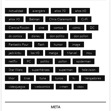
Actualidad
avengers
años 70
años 80
años 90
Batman
Chris Claremont
Ci-Fi
Ciencia Ficción
cine
comics
cómic
DC
dc comics
disney
don pollito
don pollon
Fantastic Four
flash
humor
image
jack kirby
los 90
manga
Marvel
mcu
netflix
PC
pollito
pollon
spiderman
Star Wars
superhéroes
superman
televisión
thor
tiras
tuna
tunos
tv
Vengadores
videojuegos
webcomics
x-men
xbox
META