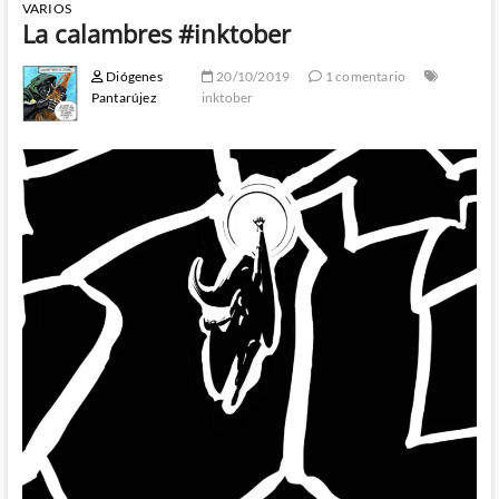
VARIOS
La calambres #inktober
Diógenes
20/10/2019
1 comentario
Pantarújez
inktober