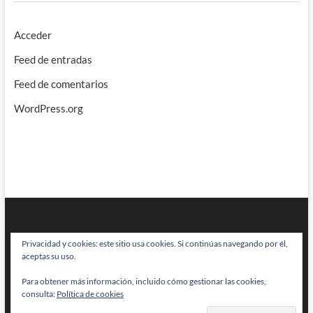
Acceder
Feed de entradas
Feed de comentarios
WordPress.org
Privacidad y cookies: este sitio usa cookies. Si continúas navegando por él,
aceptas su uso.
Para obtener más información, incluido cómo gestionar las cookies,
BRAINSTOMPING
| Diseñado por:
Theme Freesia
|
WordPress
| © Todos
consulta:
Política de cookies
los derechos reservados