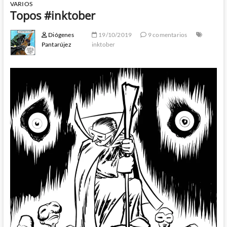
VARIOS
Topos #inktober
Diógenes
19/10/2019
9 comentarios
Pantarújez
inktober