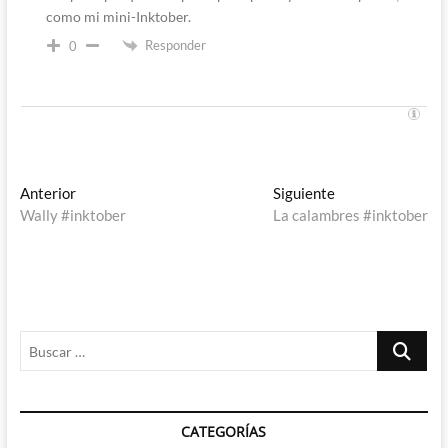
como mi mini-Inktober.
Responder
0
Navegación
Entrada
Entrada
Anterior
Siguiente
anterior:
siguiente:
Wally #inktober
La calambres #inktober
de
entradas
Buscar
…
CATEGORÍAS