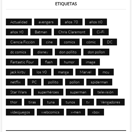
ETIQUETAS
Actualidad
avengers
años 70
años 80
años 90
Batman
Chris Claremont
Ci-Fi
Ciencia Ficción
cine
comics
cómic
DC
dc comics
disney
don pollito
don pollon
Fantastic Four
flash
humor
image
jack kirby
los 90
manga
Marvel
mcu
netflix
PC
pollito
pollon
spiderman
Star Wars
superhéroes
superman
televisión
thor
tiras
tuna
tunos
tv
Vengadores
videojuegos
webcomics
x-men
xbox