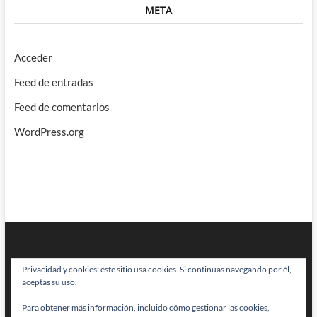
META
Acceder
Feed de entradas
Feed de comentarios
WordPress.org
Privacidad y cookies: este sitio usa cookies. Si continúas navegando por él,
aceptas su uso.
Para obtener más información, incluido cómo gestionar las cookies,
BRAINSTOMPING
| Diseñado por:
Theme Freesia
|
WordPress
| © Todos