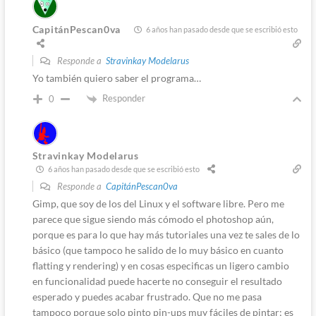
CapitánPescan0va
6 años han pasado desde que se escribió esto
Responde a
Stravinkay Modelarus
Yo también quiero saber el programa…
Responder
0
Stravinkay Modelarus
6 años han pasado desde que se escribió esto
Responde a
CapitánPescan0va
Gimp, que soy de los del Linux y el software libre. Pero me
parece que sigue siendo más cómodo el photoshop aún,
porque es para lo que hay más tutoriales una vez te sales de lo
básico (que tampoco he salido de lo muy básico en cuanto
flatting y rendering) y en cosas especificas un ligero cambio
en funcionalidad puede hacerte no conseguir el resultado
esperado y puedes acabar frustrado. Que no me pasa
tampoco porque solo pinto pin-ups muy fáciles de pintar; es